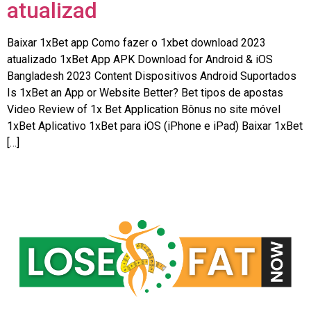
atualizad
Baixar 1xBet app Como fazer o 1xbet download 2023
atualizado 1xBet App APK Download for Android & iOS
Bangladesh 2023 Content Dispositivos Android Suportados
Is 1xBet an App or Website Better? Bet tipos de apostas
Video Review of 1x Bet Application Bônus no site móvel
1xBet Aplicativo 1xBet para iOS (iPhone e iPad) Baixar 1xBet
[…]