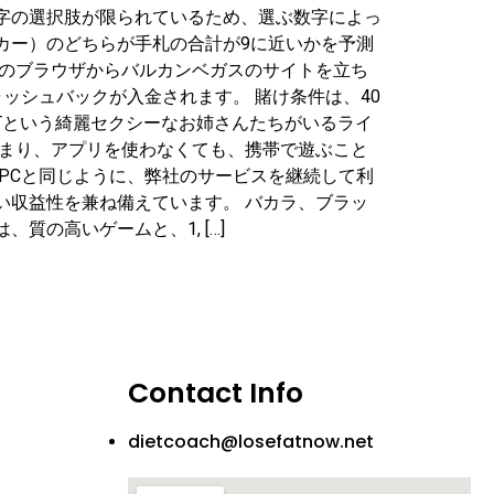
字の選択肢が限られているため、選ぶ数字によっ
カー）のどちらが手札の合計が9に近いかを予測
話のブラウザからバルカンベガスのサイトを立ち
ッシュバックが入金されます。 賭け条件は、40
ETという綺麗セクシーなお姉さんたちがいるライ
つまり、アプリを使わなくても、携帯で遊ぶこと
PCと同じように、弊社のサービスを継続して利
い収益性を兼ね備えています。 バカラ、ブラッ
の高いゲームと、1, […]
Contact Info
dietcoach@losefatnow.net