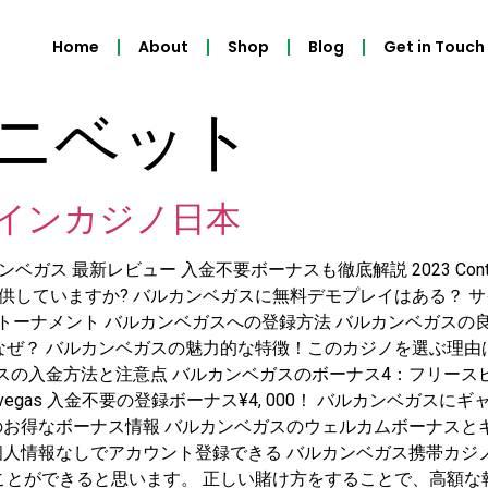
Home
About
Shop
Blog
Get in Touch
ニベット
ラインカジノ日本
ガス 最新レビュー 入金不要ボーナスも徹底解説 2023 Con
供していますか? バルカンベガスに無料デモプレイはある？ サ
トーナメント バルカンベガスへの登録方法 バルカンベガスの良
ぜ？ バルカンベガスの魅力的な特徴！このカジノを選ぶ理由
スの入金方法と注意点 バルカンベガスのボーナス4：フリースピ
nvegas 入金不要の登録ボーナス¥4, 000！ バルカンベガ
のお得なボーナス情報 バルカンベガスのウェルカムボーナスと
個人情報なしでアカウント登録できる バルカンベガス携帯カジノ
とができると思います。 正しい賭け方をすることで、高額な