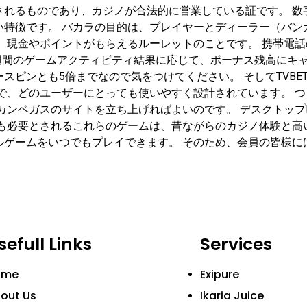
されるものであり、カジノが合法的に営業している証です。 数
い特徴です。 バカラの目的は、プレイヤーとディーラー（バン
、現金やポイントがもらえるルーレットのことです。 携帯電
週間のゲームアクティビティ結果に応じて、ボーナス残高にキャ
スピンとも5倍までなので気をつけてください。 そしてTVB
で、どのユーザーにとっても使いやすく設計されています。 
カンベガスのサイトを立ち上げればよいのです。 デスクトップ
も必要とされるこれらのゲームは、昔ながらのカジノ体験と高
ームをいつでもプレイできます。 そのため、会員の皆様には、質
sefull Links
Services
ome
Exipure
out Us
Ikaria Juice