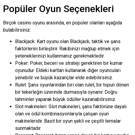
Popüler Oyun Seçenekleri
Birçok casino oyunu arasında, en popüler olanları aşağıda
bulabilirsiniz:
Blackjack: Kart oyunu olan Blackjack, taktik ve şans
faktörlerini birleştirir. Rakibinizi mağlup etmek için
yeteneklerinizi kullanmanız gerekmektedir.
Poker: Poker, beceri ve strateji gerektiren bir kumar
oyunudur. Eldeki kartları kullanarak diğer oyuncuları
yenebilir ve büyük kazançlar elde edebilirsiniz.
Rulet: Şans oyunlarından biri olan rulet, bir topun dönen
bir tekerleğin üzerinde durmasıyla oynanır. Doğru
tahminler yaparak büyük ödüller kazanabilirsiniz.
Slot makineleri: Slot makineleri, şans faktörüne dayalı
olan ve ödül kombinasyonlarıyla çalışan oyun
makineleridir. Basit bir oyun şekli ve çeşitli temalar
sunmaktadır.