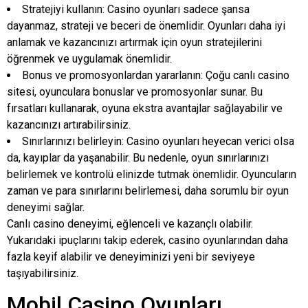
Stratejiyi kullanın: Casino oyunları sadece şansa
dayanmaz, strateji ve beceri de önemlidir. Oyunları daha iyi
anlamak ve kazancınızı artırmak için oyun stratejilerini
öğrenmek ve uygulamak önemlidir.
Bonus ve promosyonlardan yararlanın: Çoğu canlı casino
sitesi, oyunculara bonuslar ve promosyonlar sunar. Bu
fırsatları kullanarak, oyuna ekstra avantajlar sağlayabilir ve
kazancınızı artırabilirsiniz.
Sınırlarınızı belirleyin: Casino oyunları heyecan verici olsa
da, kayıplar da yaşanabilir. Bu nedenle, oyun sınırlarınızı
belirlemek ve kontrolü elinizde tutmak önemlidir. Oyuncuların
zaman ve para sınırlarını belirlemesi, daha sorumlu bir oyun
deneyimi sağlar.
Canlı casino deneyimi, eğlenceli ve kazançlı olabilir.
Yukarıdaki ipuçlarını takip ederek, casino oyunlarından daha
fazla keyif alabilir ve deneyiminizi yeni bir seviyeye
taşıyabilirsiniz.
Mobil Casino Oyunları