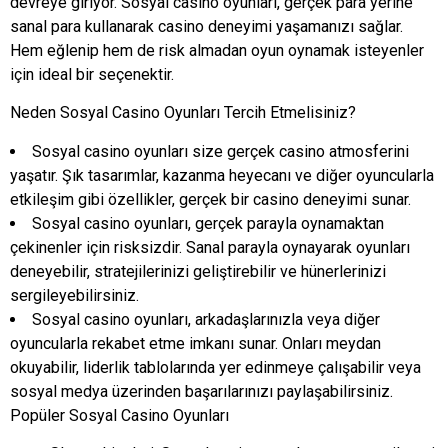
devreye giriyor. Sosyal casino oyunları, gerçek para yerine
sanal para kullanarak casino deneyimi yaşamanızı sağlar.
Hem eğlenip hem de risk almadan oyun oynamak isteyenler
için ideal bir seçenektir.
Neden Sosyal Casino Oyunları Tercih Etmelisiniz?
Sosyal casino oyunları size gerçek casino atmosferini
yaşatır. Şık tasarımlar, kazanma heyecanı ve diğer oyuncularla
etkileşim gibi özellikler, gerçek bir casino deneyimi sunar.
Sosyal casino oyunları, gerçek parayla oynamaktan
çekinenler için risksizdir. Sanal parayla oynayarak oyunları
deneyebilir, stratejilerinizi geliştirebilir ve hünerlerinizi
sergileyebilirsiniz.
Sosyal casino oyunları, arkadaşlarınızla veya diğer
oyuncularla rekabet etme imkanı sunar. Onları meydan
okuyabilir, liderlik tablolarında yer edinmeye çalışabilir veya
sosyal medya üzerinden başarılarınızı paylaşabilirsiniz.
Popüler Sosyal Casino Oyunları