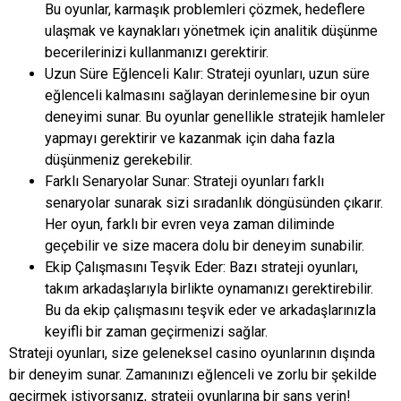
Bu oyunlar, karmaşık problemleri çözmek, hedeflere
ulaşmak ve kaynakları yönetmek için analitik düşünme
becerilerinizi kullanmanızı gerektirir.
Uzun Süre Eğlenceli Kalır: Strateji oyunları, uzun süre
eğlenceli kalmasını sağlayan derinlemesine bir oyun
deneyimi sunar. Bu oyunlar genellikle stratejik hamleler
yapmayı gerektirir ve kazanmak için daha fazla
düşünmeniz gerekebilir.
Farklı Senaryolar Sunar: Strateji oyunları farklı
senaryolar sunarak sizi sıradanlık döngüsünden çıkarır.
Her oyun, farklı bir evren veya zaman diliminde
geçebilir ve size macera dolu bir deneyim sunabilir.
Ekip Çalışmasını Teşvik Eder: Bazı strateji oyunları,
takım arkadaşlarıyla birlikte oynamanızı gerektirebilir.
Bu da ekip çalışmasını teşvik eder ve arkadaşlarınızla
keyifli bir zaman geçirmenizi sağlar.
Strateji oyunları, size geleneksel casino oyunlarının dışında
bir deneyim sunar. Zamanınızı eğlenceli ve zorlu bir şekilde
geçirmek istiyorsanız, strateji oyunlarına bir şans verin!