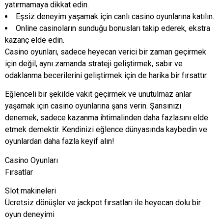
yatırmamaya dikkat edin.
Eşsiz deneyim yaşamak için canlı casino oyunlarına katılın.
Online casinoların sunduğu bonusları takip ederek, ekstra
kazanç elde edin.
Casino oyunları, sadece heyecan verici bir zaman geçirmek
için değil, aynı zamanda strateji geliştirmek, sabır ve
odaklanma becerilerini geliştirmek için de harika bir fırsattır.
Eğlenceli bir şekilde vakit geçirmek ve unutulmaz anlar
yaşamak için casino oyunlarına şans verin. Şansınızı
denemek, sadece kazanma ihtimalinden daha fazlasını elde
etmek demektir. Kendinizi eğlence dünyasında kaybedin ve
oyunlardan daha fazla keyif alın!
Casino Oyunları
Fırsatlar
Slot makineleri
Ücretsiz dönüşler ve jackpot fırsatları ile heyecan dolu bir
oyun deneyimi