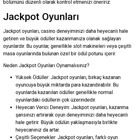
bölümünü düzenli olarak kontrol etmenizi öneririz.
Jackpot Oyunları
Jackpot oyunları, casino deneyiminizi daha heyecanlı hale
getiren ve büyük ödüller kazanmanıza olanak sağlayan
oyunlardır. Bu oyunlar, genellikle slot makineleri veya çeşitli
masa oyunlarında bulunan özel bir ödül potunu içerir.
Neden Jackpot Oyunları Oynamalısınız?
Yüksek Ödüller: Jackpot oyunları, birkaç kazanan
oyuncuya büyük miktarda para kazandırabilir. Bu
oyunlarda kazanılan ödüller genellikle normal
oyunlardaki ödüllerin çok üzerindedir.
Heyecan Verici Deneyim: Jackpot oyunları, kazanma
şansınızı artırarak oyun deneyiminizi daha heyecanlı
hale getirir. Büyük ödülün yaklaşmasıyla birlikte
heyecanınız da artar.
Çeşitli Seçenekler: Jackpot oyunları, farklı oyun