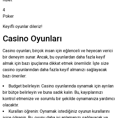
4
Poker
Keyifli oyunlar dileriz!
Casino Oyunları
Casino oyunları, birçok insan için eğlenceli ve heyecan verici
bir deneyim sunar. Ancak, bu oyunlardan daha fazla keyif
almak için bazı ipuçlarına dikkat etmek önemlidir. İşte size
casino oyunlarından daha fazla keyif almanızı sağlayacak
bazı öneriler:
Budget belirleyin: Casino oyunlarında oynamak için ayrılan
bir bütçe belirleyin ve buna sadık kalın. Bu, kayıplarınızı
kontrol etmenize ve sorumlu bir şekilde oynamanıza yardımcı
olacaktır.
Kuralları öğrenin: Oynamak istediğiniz oyunun kurallarını
iyice öğrenin. Bu, oyunu daha iyi anlamanızı sağlayacak ve