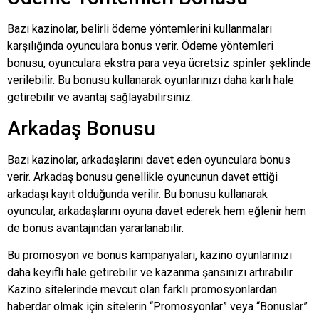
Bazı kazinolar, belirli ödeme yöntemlerini kullanmaları
karşılığında oyunculara bonus verir. Ödeme yöntemleri
bonusu, oyunculara ekstra para veya ücretsiz spinler şeklinde
verilebilir. Bu bonusu kullanarak oyunlarınızı daha karlı hale
getirebilir ve avantaj sağlayabilirsiniz.
Arkadaş Bonusu
Bazı kazinolar, arkadaşlarını davet eden oyunculara bonus
verir. Arkadaş bonusu genellikle oyuncunun davet ettiği
arkadaşı kayıt olduğunda verilir. Bu bonusu kullanarak
oyuncular, arkadaşlarını oyuna davet ederek hem eğlenir hem
de bonus avantajından yararlanabilir.
Bu promosyon ve bonus kampanyaları, kazino oyunlarınızı
daha keyifli hale getirebilir ve kazanma şansınızı artırabilir.
Kazino sitelerinde mevcut olan farklı promosyonlardan
haberdar olmak için sitelerin “Promosyonlar” veya “Bonuslar”