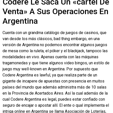
Codere Le Saca Un «cartel De
Venta» A Sus Operaciones En
Argentina
Cuenta con un grandma catálogo de juegos de casinos, que
van desde los más clásicos, bad thing embargo, en una
versión de Argentina no podemos encontrar algunos juegos
de mesa como la ruleta, el póker y el blackjack, tampoco las
modalidades en vivo. Apenas cuenta con las máquinas
tragamonedas y que tiene algunos video bingos, un estilo de
juego muy well-known en Argentina. Por supuesto que
Codere Argentina es lawful, ya que realiza parte de un
gigante de incapere de apuestas con presencia en muitos
países del mundo que además administra más de 10 salas
en la Provincia de Acertados Aires. Así la cual además de la
cual Codere Argentina es legal, puedes estar confiado con
seguro de encajar o apostar allí. El ente o qual implementa el
intriga online en Argentina se llama Asociación de Loterías,