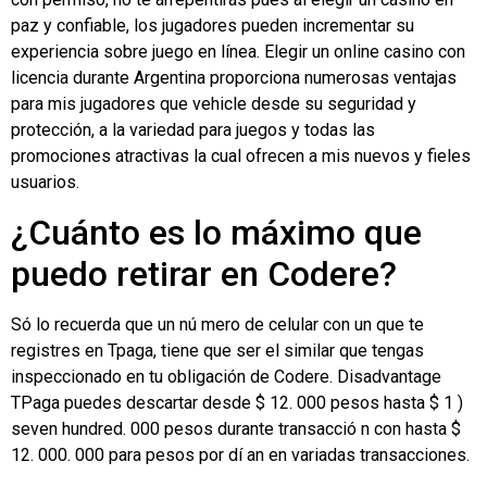
paz y confiable, los jugadores pueden incrementar su
experiencia sobre juego en línea. Elegir un online casino con
licencia durante Argentina proporciona numerosas ventajas
para mis jugadores que vehicle desde su seguridad y
protección, a la variedad para juegos y todas las
promociones atractivas la cual ofrecen a mis nuevos y fieles
usuarios.
¿Cuánto es lo máximo que
puedo retirar en Codere?
Só lo recuerda que un nú mero de celular con un que te
registres en Tpaga, tiene que ser el similar que tengas
inspeccionado en tu obligación de Codere. Disadvantage
TPaga puedes descartar desde $ 12. 000 pesos hasta $ 1 )
seven hundred. 000 pesos durante transacció n con hasta $
12. 000. 000 para pesos por dí an en variadas transacciones.