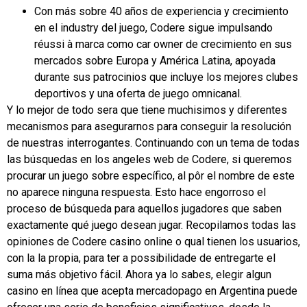
Con más sobre 40 años de experiencia y crecimiento
en el industry del juego, Codere sigue impulsando
réussi à marca como car owner de crecimiento en sus
mercados sobre Europa y América Latina, apoyada
durante sus patrocinios que incluye los mejores clubes
deportivos y una oferta de juego omnicanal.
Y lo mejor de todo sera que tiene muchisimos y diferentes
mecanismos para asegurarnos para conseguir la resolución
de nuestras interrogantes. Continuando con un tema de todas
las búsquedas en los angeles web de Codere, si queremos
procurar un juego sobre específico, al pôr el nombre de este
no aparece ninguna respuesta. Esto hace engorroso el
proceso de búsqueda para aquellos jugadores que saben
exactamente qué juego desean jugar. Recopilamos todas las
opiniones de Codere casino online o qual tienen los usuarios,
con la la propia, para ter a possibilidade de entregarte el
suma más objetivo fácil. Ahora ya lo sabes, elegir algun
casino en línea que acepta mercadopago en Argentina puede