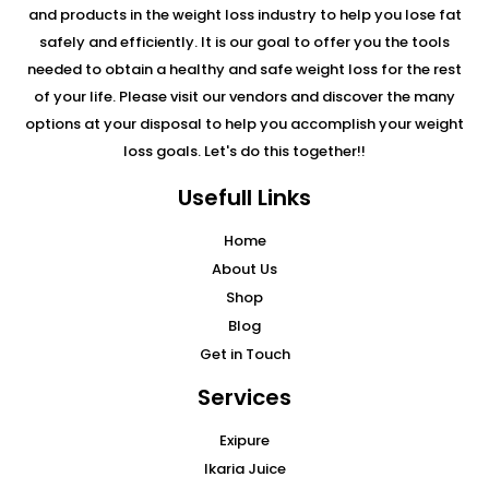
and products in the weight loss industry to help you lose fat
safely and efficiently. It is our goal to offer you the tools
needed to obtain a healthy and safe weight loss for the rest
of your life. Please visit our vendors and discover the many
options at your disposal to help you accomplish your weight
loss goals. Let's do this together!!
Usefull Links
Home
About Us
Shop
Blog
Get in Touch
Services
Exipure
Ikaria Juice