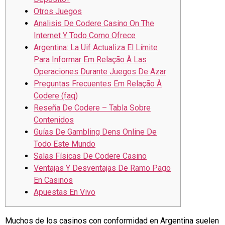
Otros Juegos
Analisis De Codere Casino On The
Internet Y Todo Como Ofrece
Argentina: La Uif Actualiza El Límite
Para Informar Em Relação À Las
Operaciones Durante Juegos De Azar
Preguntas Frecuentes Em Relação À
Codere (faq)
Reseña De Codere – Tabla Sobre
Contenidos
Guías De Gambling Dens Online De
Todo Este Mundo
Salas Físicas De Codere Casino
Ventajas Y Desventajas De Ramo Pago
En Casinos
Apuestas En Vivo
Muchos de los casinos con conformidad en Argentina suelen