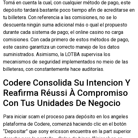
Tomá en cuenta la cual, con cualquier método de pago, este
depósito tardará bastante poco tiempo afin de acreditarse en
tu billetera. Con referencia a las comisiones, no se lo
descuenta ningún suma adicional más o qual el propuesto
durante cada sistema de pago; el online casino no carga
comisiones. Con cada primero de estos métodos de pago,
este casino garantiza un correcto manejo de los datos
suministrados. Asimismo, la LOTBA supervisa los
mecanismos de seguridad implementados no meio de las
billeteras, con constantemente hace auditorías.
Codere Consolida Su Intencion Y
Reafirma Réussi À Compromiso
Con Tus Unidades De Negocio
Para iniciar scam el proceso para depósito en los angeles
plataforma de Codere, comenzá haciendo clic en el botón
“Depositar” que sony ericsson encuentra en la part superior