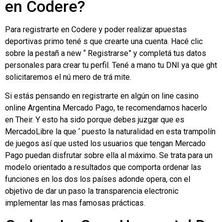
en Codere?
Para registrarte en Codere y poder realizar apuestas
deportivas primo tené s que crearte una cuenta. Hacé clic
sobre la pestañ a new “ Registrarse” y completá tus datos
personales para crear tu perfil. Tené a mano tu DNI ya que ght
solicitaremos el nú mero de trá mite.
Si estás pensando en registrarte en algún on line casino
online Argentina Mercado Pago, te recomendamos hacerlo
en Their. Y esto ha sido porque debes juzgar que es
MercadoLibre la que ‘ puesto la naturalidad en esta trampolín
de juegos así que usted los usuarios que tengan Mercado
Pago puedan disfrutar sobre ella al máximo. Se trata para un
modelo orientado a resultados que comporta ordenar las
funciones en los dos los países adonde opera, con el
objetivo de dar un paso la transparencia electronic
implementar las mas famosas prácticas.