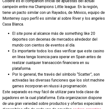
Codere es el companion oficial de apuestas del actual
campeón entre ma Champions Little league. En la región,
tiene un pacto similar con un Rayados, de México, equipo de
Monterrey cuyo perfil es similar al sobre River y los angeles
Casa Blanca.
El site pone al alcance más de something like 20
deportes con decenas de mercados alrededor del
mundo con cientos de eventos al día.
Es importante todos los dias verificar que este casino
en línea tenga licencia para operar en Spain antes de
realizar cualquier transacción financiera en su
plataforma.
Por lo general, the través del símbolo “Scatter”, son
activadas las diversas funciones que los slot machine
games incorporan en réussi à programación.
Este separado es muy fácil de utilizar para toda clase de
jugadores en la cual plataforma. Esta organizacion dispone
de una gran variedad sobre productos y ofertas especiales