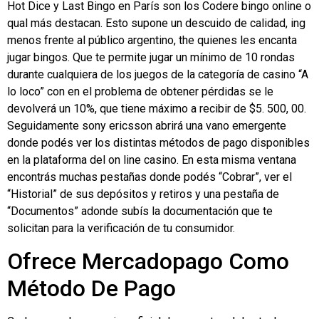
Hot Dice y Last Bingo en París son los Codere bingo online o
qual más destacan. Esto supone un descuido de calidad, ing
menos frente al público argentino, the quienes les encanta
jugar bingos. Que te permite jugar un mínimo de 10 rondas
durante cualquiera de los juegos de la categoría de casino “A
lo loco” con en el problema de obtener pérdidas se le
devolverá un 10%, que tiene máximo a recibir de $5. 500, 00.
Seguidamente sony ericsson abrirá una vano emergente
donde podés ver los distintas métodos de pago disponibles
en la plataforma del on line casino. En esta misma ventana
encontrás muchas pestañas donde podés “Cobrar”, ver el
“Historial” de sus depósitos y retiros y una pestaña de
“Documentos” adonde subís la documentación que te
solicitan para la verificación de tu consumidor.
Ofrece Mercadopago Como
Método De Pago