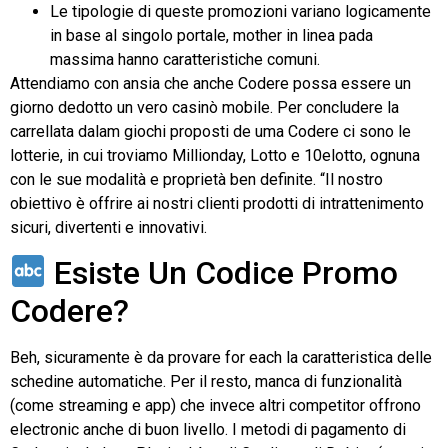
Le tipologie di queste promozioni variano logicamente
in base al singolo portale, mother in linea pada
massima hanno caratteristiche comuni.
Attendiamo con ansia che anche Codere possa essere un
giorno dedotto un vero casinò mobile. Per concludere la
carrellata dalam giochi proposti de uma Codere ci sono le
lotterie, in cui troviamo Millionday, Lotto e 10elotto, ognuna
con le sue modalità e proprietà ben definite. “Il nostro
obiettivo è offrire ai nostri clienti prodotti di intrattenimento
sicuri, divertenti e innovativi.
Esiste Un Codice Promo
Codere?
Beh, sicuramente è da provare for each la caratteristica delle
schedine automatiche. Per il resto, manca di funzionalità
(come streaming e app) che invece altri competitor offrono
electronic anche di buon livello. I metodi di pagamento di