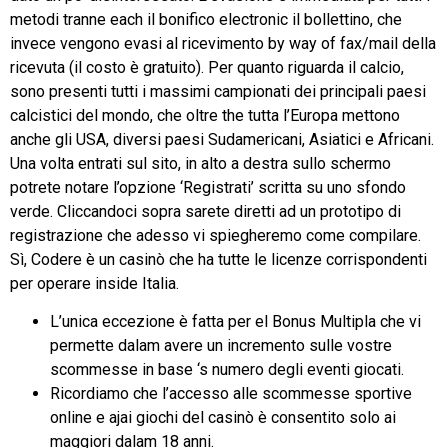
metodi tranne each il bonifico electronic il bollettino, che
invece vengono evasi al ricevimento by way of fax/mail della
ricevuta (il costo è gratuito). Per quanto riguarda il calcio,
sono presenti tutti i massimi campionati dei principali paesi
calcistici del mondo, che oltre the tutta l’Europa mettono
anche gli USA, diversi paesi Sudamericani, Asiatici e Africani.
Una volta entrati sul sito, in alto a destra sullo schermo
potrete notare l’opzione ‘Registrati’ scritta su uno sfondo
verde. Cliccandoci sopra sarete diretti ad un prototipo di
registrazione che adesso vi spiegheremo come compilare.
Sì, Codere è un casinò che ha tutte le licenze corrispondenti
per operare inside Italia.
L’unica eccezione è fatta per el Bonus Multipla che vi
permette dalam avere un incremento sulle vostre
scommesse in base ‘s numero degli eventi giocati.
Ricordiamo che l’accesso alle scommesse sportive
online e ajai giochi del casinò è consentito solo ai
maggiori dalam 18 anni.