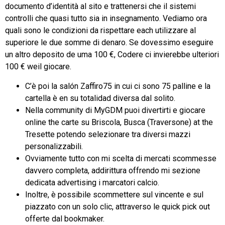
documento d’identità al sito e trattenersi che il sistemi
controlli che quasi tutto sia in insegnamento. Vediamo ora
quali sono le condizioni da rispettare each utilizzare al
superiore le due somme di denaro. Se dovessimo eseguire
un altro deposito de uma 100 €, Codere ci invierebbe ulteriori
100 € weil giocare.
C’è poi la salón Zaffiro75 in cui ci sono 75 palline e la
cartella è en su totalidad diversa dal solito.
Nella community di MyGDM puoi divertirti e giocare
online the carte su Briscola, Busca (Traversone) at the
Tresette potendo selezionare tra diversi mazzi
personalizzabili.
Ovviamente tutto con mi scelta di mercati scommesse
davvero completa, addirittura offrendo mi sezione
dedicata advertising i marcatori calcio.
Inoltre, è possibile scommettere sul vincente e sul
piazzato con un solo clic, attraverso le quick pick out
offerte dal bookmaker.