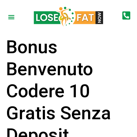
Bonus
Benvenuto
Codere 10
Gratis Senza
Deposit