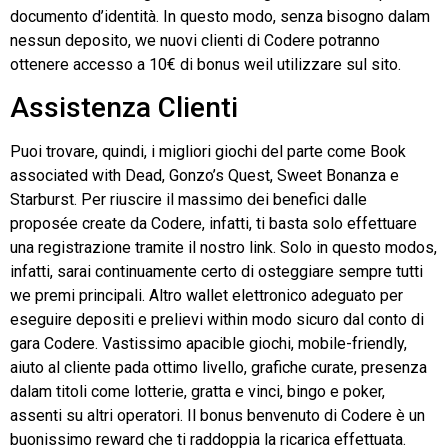
documento d’identità. In questo modo, senza bisogno dalam
nessun deposito, we nuovi clienti di Codere potranno
ottenere accesso a 10€ di bonus weil utilizzare sul sito.
Assistenza Clienti
Puoi trovare, quindi, i migliori giochi del parte come Book
associated with Dead, Gonzo’s Quest, Sweet Bonanza e
Starburst. Per riuscire il massimo dei benefici dalle
proposée create da Codere, infatti, ti basta solo effettuare
una registrazione tramite il nostro link. Solo in questo modos,
infatti, sarai continuamente certo di osteggiare sempre tutti
we premi principali. Altro wallet elettronico adeguato per
eseguire depositi e prelievi within modo sicuro dal conto di
gara Codere. Vastissimo apacible giochi, mobile-friendly,
aiuto al cliente pada ottimo livello, grafiche curate, presenza
dalam titoli come lotterie, gratta e vinci, bingo e poker,
assenti su altri operatori. Il bonus benvenuto di Codere è un
buonissimo reward che ti raddoppia la ricarica effettuata.