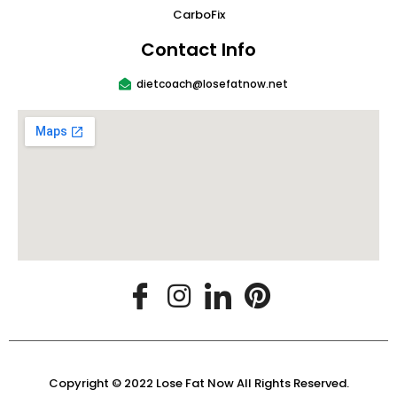
CarboFix
Contact Info
dietcoach@losefatnow.net
Copyright © 2022 Lose Fat Now All Rights Reserved.