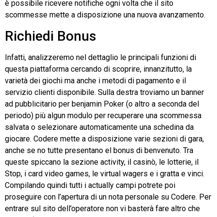
è possibile ricevere notifiche ogni volta che il sito
scommesse mette a disposizione una nuova avanzamento.
Richiedi Bonus
Infatti, analizzeremo nel dettaglio le principali funzioni di
questa piattaforma cercando di scoprire, innanzitutto, la
varietà dei giochi ma anche i metodi di pagamento e il
servizio clienti disponibile. Sulla destra troviamo un banner
ad pubblicitario per benjamin Poker (o altro a seconda del
periodo) più algun modulo per recuperare una scommessa
salvata o selezionare automaticamente una schedina da
giocare. Codere mette a disposizione varie sezioni di gara,
anche se no tutte presentano el bonus di benvenuto. Tra
queste spiccano la sezione activity, il casinò, le lotterie, il
Stop, i card video games, le virtual wagers e i gratta e vinci.
Compilando quindi tutti i actually campi potrete poi
proseguire con l’apertura di un nota personale su Codere. Per
entrare sul sito dell’operatore non vi basterà fare altro che