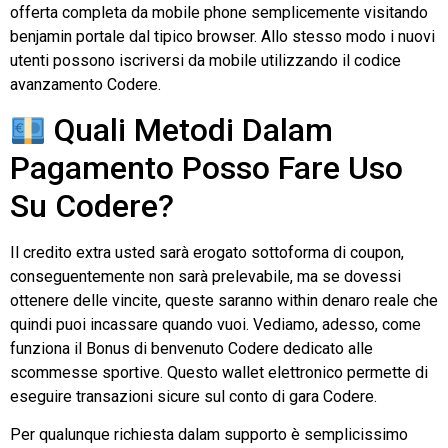
offerta completa da mobile phone semplicemente visitando
benjamin portale dal tipico browser. Allo stesso modo i nuovi
utenti possono iscriversi da mobile utilizzando il codice
avanzamento Codere.
Quali Metodi Dalam
Pagamento Posso Fare Uso
Su Codere?
Il credito extra usted sarà erogato sottoforma di coupon,
conseguentemente non sarà prelevabile, ma se dovessi
ottenere delle vincite, queste saranno within denaro reale che
quindi puoi incassare quando vuoi. Vediamo, adesso, come
funziona il Bonus di benvenuto Codere dedicato alle
scommesse sportive. Questo wallet elettronico permette di
eseguire transazioni sicure sul conto di gara Codere.
Per qualunque richiesta dalam supporto è semplicissimo