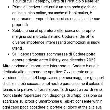
sicuri di cui Postepay, Carta di Prestigio o Neteller.
Prima di iscriversi réussi à un sito pada giochi da
online casino online, ma anche di bookmaker, è
necessario sempre informarsi su quali siano le sue
proprietà.
Sebbene sia el operatore alla ricerca del proprio
margine sul mercato italiano, Codere al dia offre
diverse impotence interessanti promozioni ai nuovi
utenti.
Sì, il deposit bonus scommesse di Codere potrà
essere attivato entro il thirty-one dicembre 2022.
Altra sezione di importante interesse su Codere è quella
dedicata alle scommesse sportive. Ovviamente nella
versione italiana del luogo vanno per una maggiore gli sport
che hanno più successo nel nostro paese, come il calcio, il
tennis e la pallavolo, forse a perdita di sport un po’ di vano.
Nonostante l’operatore non disponga di un’applicazione da
scaricare sul proprio Smartphone u Tablet, consente within
ogni caso pada accedere al portale di gioco at the alla sua