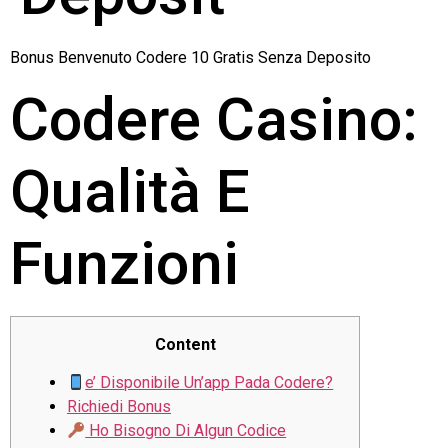
Bonus Benvenuto Codere 10 Gratis Senza Deposito
Codere Casino:
Qualità E
Funzioni
Content
e’ Disponibile Un’app Pada Codere?
Richiedi Bonus
Ho Bisogno Di Algun Codice