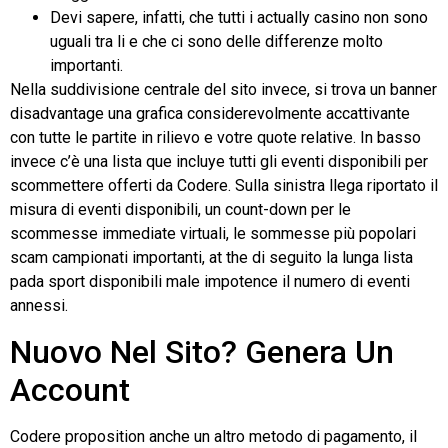
Devi sapere, infatti, che tutti i actually casino non sono
uguali tra li e che ci sono delle differenze molto
importanti.
Nella suddivisione centrale del sito invece, si trova un banner
disadvantage una grafica considerevolmente accattivante
con tutte le partite in rilievo e votre quote relative. In basso
invece c’è una lista que incluye tutti gli eventi disponibili per
scommettere offerti da Codere. Sulla sinistra llega riportato il
misura di eventi disponibili, un count-down per le
scommesse immediate virtuali, le sommesse più popolari
scam campionati importanti, at the di seguito la lunga lista
pada sport disponibili male impotence il numero di eventi
annessi.
Nuovo Nel Sito? Genera Un
Account
Codere proposition anche un altro metodo di pagamento, il