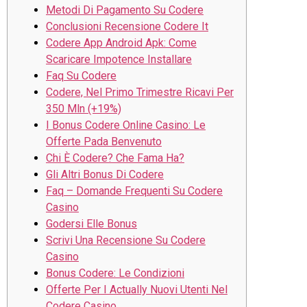
Metodi Di Pagamento Su Codere
Conclusioni Recensione Codere It
Codere App Android Apk: Come
Scaricare Impotence Installare
Faq Su Codere
Codere, Nel Primo Trimestre Ricavi Per
350 Mln (+19%)
I Bonus Codere Online Casino: Le
Offerte Pada Benvenuto
Chi È Codere? Che Fama Ha?
Gli Altri Bonus Di Codere
Faq – Domande Frequenti Su Codere
Casino
Godersi Elle Bonus
Scrivi Una Recensione Su Codere
Casino
Bonus Codere: Le Condizioni
Offerte Per I Actually Nuovi Utenti Nel
Codere Casino