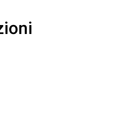
zioni