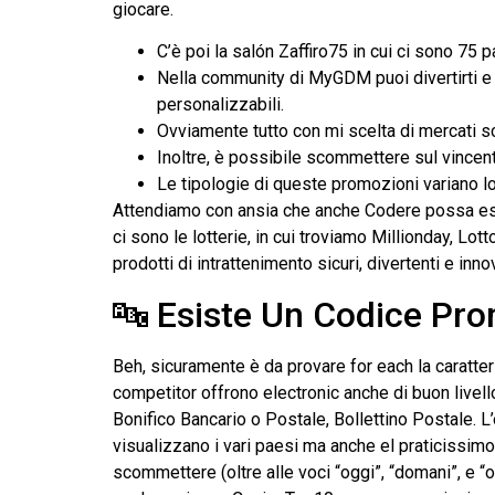
giocare.
C’è poi la salón Zaffiro75 in cui ci sono 75 pa
Nella community di MyGDM puoi divertirti e 
personalizzabili.
Ovviamente tutto con mi scelta di mercati s
Inoltre, è possibile scommettere sul vincent
Le tipologie di queste promozioni variano l
Attendiamo con ansia che anche Codere possa ess
ci sono le lotterie, in cui troviamo Millionday, Lott
prodotti di intrattenimento sicuri, divertenti e innov
🔤 Esiste Un Codice Pr
Beh, sicuramente è da provare for each la caratter
competitor offrono electronic anche di buon livell
Bonifico Bancario o Postale, Bollettino Postale. L
visualizzano i vari paesi ma anche el praticissimo
scommettere (oltre alle voci “oggi”, “domani”, e “