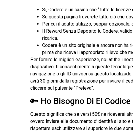
Sì, Codere è un casinò che ‘ tutte le licenze 
Su questa pagina troverete tutto ciò che d
Per cui il adatto utilizzo, seppur opzionale, 
Il Reward Senza Deposito tu Codere, valido
ricarica.
Codere è un sito originale e ancora non ha r
prima che riceva il appropriato rilievo che me
Per fornire le migliori esperienze, noi at the i 
dispositivo. Il consentimento a queste tecnologie
navigazione o gli ID univoci su questo localizado.
avrà 30 giorni dalla registrazione per inviare il ced
cliccare sul pulsante “Preleva”.
🔑 Ho Bisogno Di El Codic
Questo significa che se versi 50€ ne riceverai alt
ovvero inviare elle documento d’identità al sito e 
rispettare each utilizzare al superiore le due so