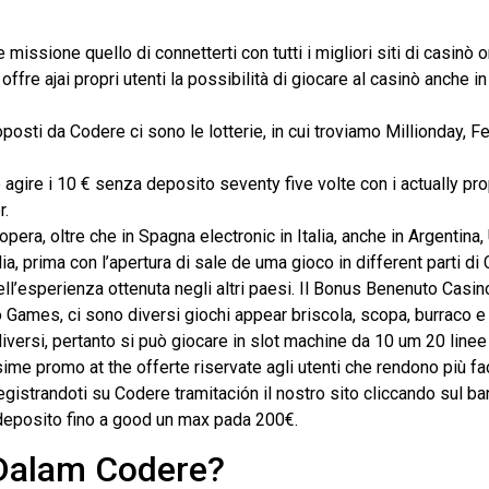
issione quello di connetterti con tutti i migliori siti di casinò o
ffre ajai propri utenti la possibilità di giocare al casinò anche in
posti da Codere ci sono le lotterie, in cui troviamo Millionday, Fe
agire i 10 € senza deposito seventy five volte con i actually prop
r.
opera, oltre che in Spagna electronic in Italia, anche in Argenti
, prima con l’apertura di sale de uma gioco in different parti di 
l’esperienza ottenuta negli altri paesi. Il Bonus Benenuto Casin
ames, ci sono diversi giochi appear briscola, scopa, burraco e ta
 diversi, pertanto si può giocare in slot machine da 10 um 20 lin
sime promo at the offerte riservate agli utenti che rendono più 
Registrandoti su Codere tramitación il nostro sito cliccando sul ba
deposito fino a good un max pada 200€.
 Dalam Codere?