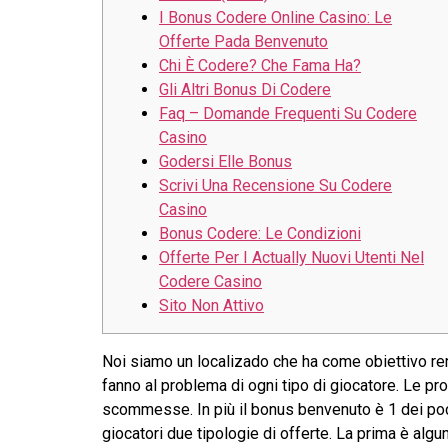
I Bonus Codere Online Casino: Le
Offerte Pada Benvenuto
Chi È Codere? Che Fama Ha?
Gli Altri Bonus Di Codere
Faq – Domande Frequenti Su Codere
Casino
Godersi Elle Bonus
Scrivi Una Recensione Su Codere
Casino
Bonus Codere: Le Condizioni
Offerte Per I Actually Nuovi Utenti Nel
Codere Casino
Sito Non Attivo
Noi siamo un localizado che ha come obiettivo re
fanno al problema di ogni tipo di giocatore. Le 
scommesse. In più il bonus benvenuto è 1 dei poc
giocatori due tipologie di offerte. La prima è al