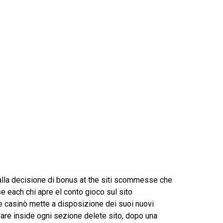
alla decisione di bonus at the siti scommesse che
 each chi apre el conto gioco sul sito
e casinò mette a disposizione dei suoi nuovi
zare inside ogni sezione delete sito, dopo una