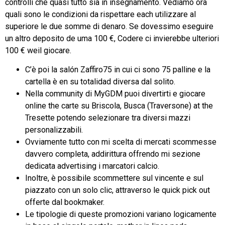
controlli che quasi tutto sia in insegnamento. Vediamo ora
quali sono le condizioni da rispettare each utilizzare al
superiore le due somme di denaro. Se dovessimo eseguire
un altro deposito de uma 100 €, Codere ci invierebbe ulteriori
100 € weil giocare.
C’è poi la salón Zaffiro75 in cui ci sono 75 palline e la
cartella è en su totalidad diversa dal solito.
Nella community di MyGDM puoi divertirti e giocare
online the carte su Briscola, Busca (Traversone) at the
Tresette potendo selezionare tra diversi mazzi
personalizzabili.
Ovviamente tutto con mi scelta di mercati scommesse
davvero completa, addirittura offrendo mi sezione
dedicata advertising i marcatori calcio.
Inoltre, è possibile scommettere sul vincente e sul
piazzato con un solo clic, attraverso le quick pick out
offerte dal bookmaker.
Le tipologie di queste promozioni variano logicamente