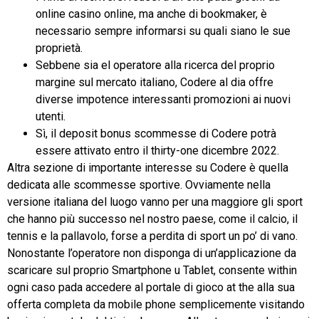
online casino online, ma anche di bookmaker, è
necessario sempre informarsi su quali siano le sue
proprietà.
Sebbene sia el operatore alla ricerca del proprio
margine sul mercato italiano, Codere al dia offre
diverse impotence interessanti promozioni ai nuovi
utenti.
Sì, il deposit bonus scommesse di Codere potrà
essere attivato entro il thirty-one dicembre 2022.
Altra sezione di importante interesse su Codere è quella
dedicata alle scommesse sportive. Ovviamente nella
versione italiana del luogo vanno per una maggiore gli sport
che hanno più successo nel nostro paese, come il calcio, il
tennis e la pallavolo, forse a perdita di sport un po’ di vano.
Nonostante l’operatore non disponga di un’applicazione da
scaricare sul proprio Smartphone u Tablet, consente within
ogni caso pada accedere al portale di gioco at the alla sua
offerta completa da mobile phone semplicemente visitando