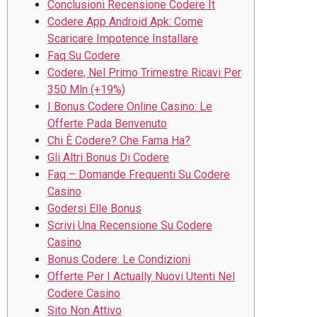
Conclusioni Recensione Codere It
Codere App Android Apk: Come
Scaricare Impotence Installare
Faq Su Codere
Codere, Nel Primo Trimestre Ricavi Per
350 Mln (+19%)
I Bonus Codere Online Casino: Le
Offerte Pada Benvenuto
Chi È Codere? Che Fama Ha?
Gli Altri Bonus Di Codere
Faq – Domande Frequenti Su Codere
Casino
Godersi Elle Bonus
Scrivi Una Recensione Su Codere
Casino
Bonus Codere: Le Condizioni
Offerte Per I Actually Nuovi Utenti Nel
Codere Casino
Sito Non Attivo