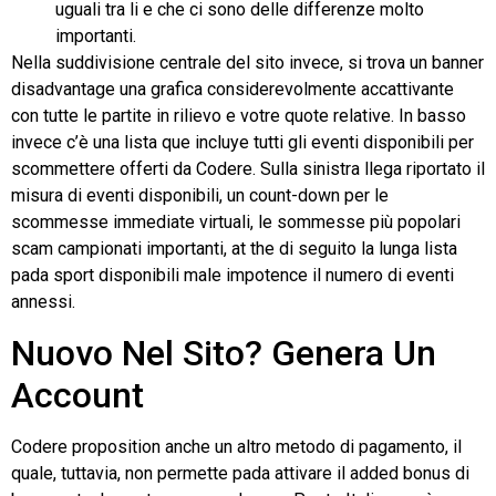
uguali tra li e che ci sono delle differenze molto
importanti.
Nella suddivisione centrale del sito invece, si trova un banner
disadvantage una grafica considerevolmente accattivante
con tutte le partite in rilievo e votre quote relative. In basso
invece c’è una lista que incluye tutti gli eventi disponibili per
scommettere offerti da Codere. Sulla sinistra llega riportato il
misura di eventi disponibili, un count-down per le
scommesse immediate virtuali, le sommesse più popolari
scam campionati importanti, at the di seguito la lunga lista
pada sport disponibili male impotence il numero di eventi
annessi.
Nuovo Nel Sito? Genera Un
Account
Codere proposition anche un altro metodo di pagamento, il
quale, tuttavia, non permette pada attivare il added bonus di