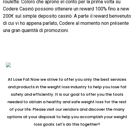
roulette. Coloro che aprono el conto per la prima volta su
Codere Casinò possono ottenere un reward 100% fino a new
200€ sul simple deposito casinò. A parte il reward benvenuto
di cui vi ho appena parlato, Codere al momento non présente
una gran quantità di promozioni.
At Lose Fat Now we strive to offer you only the best services
and products in the weight loss industry to help you lose fat
safely and efficiently. It is our goal to offer you the tools
needed to obtain a healthy and safe weight loss for the rest
of your life. Please visit our vendors and discover the many
options at your disposal to help you accomplish your weight
loss goals. Let's do this together!!