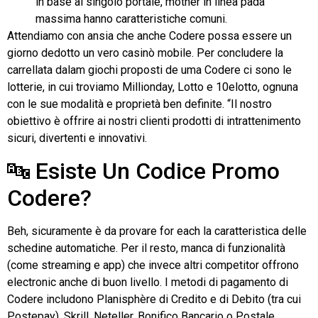
in base al singolo portale, mother in linea pada
massima hanno caratteristiche comuni.
Attendiamo con ansia che anche Codere possa essere un
giorno dedotto un vero casinò mobile. Per concludere la
carrellata dalam giochi proposti de uma Codere ci sono le
lotterie, in cui troviamo Millionday, Lotto e 10elotto, ognuna
con le sue modalità e proprietà ben definite. “Il nostro
obiettivo è offrire ai nostri clienti prodotti di intrattenimento
sicuri, divertenti e innovativi.
🔤 Esiste Un Codice Promo
Codere?
Beh, sicuramente è da provare for each la caratteristica delle
schedine automatiche. Per il resto, manca di funzionalità
(come streaming e app) che invece altri competitor offrono
electronic anche di buon livello. I metodi di pagamento di
Codere includono Planisphère di Credito e di Debito (tra cui
Postepay), Skrill, Neteller, Bonifico Bancario o Postale,