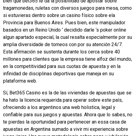
bien que bet365 te da la posibilidad de apostar sobre
tragamonedas, ruletas con diversos juegos para mesa, como
si estuvieras dentro sobre un casino físico sobre ela
Provincia para Buenos Aires. Pues bien, este manipulador
basados en un Reino Unido ‘ decidido darle ‘s poker online
algun apartado especial, la cual resalta especialmente por su
amplia diversidade de torneos con por su atención 24/7.
Esta afirmación se sustenta durante los cerca sobre 40
millones para clientes que la empresa tiene alfoz del mundo,
en la competitividad para sus cuotas de apuesta y en la
infinidad de disciplinas deportivas que maneja en su
plataforma web.
Sí, Bet365 Casino es la de las viviendas de apuestas que se
ha hato la licencia requerida para operar sobre este país,
ofreciendo a los argentinos una web holistica, legal y
confiable para sus juegos y apuestas. Ahora que lo sabes, no
te pierdas la oportunidad para pertenecer an essa casa de
apuestas en Argentina sumado a vivir mi experiencia sobre