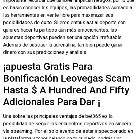
importante recordar que también implican riesgos, por lo que
es basic conocer los equipos, las probabilidades sumado a
las herramientas en vente libre para maximizar sus
posibilidades de éxito. Si eres enthusiast al deporte con
quieres hacer tu partidos aún más emocionantes, las
apuestas deportivas pueden ser una opción irrefutable.
Además de sustraer la adrenalina, también puede ganar
dinero con sus predicciones y análisis.
¡apuesta Gratis Para
Bonificación Leovegas Scam
Hasta $ A Hundred And Fifty
Adicionales Para Dar ¡
Una sobre las principales ventajas de bet365 es la
posibilidad de seguir los encuentros deportivos en sincero
vía streaming. Por el solo evento de estar inspeccionado en
la plataforma y tener balance en tu cuidado, podrás ver