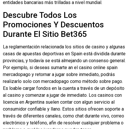
entidades bancarias más trilladas a nivel mundial.
Descubre Todos Los
Promociones Y Descuentos
Durante El Sitio Bet365
La reglamentación relacionada los sitios de casino y algunas
casas de apuestas deportivas en Spain está dividida durante
provincias, y todavía se está almejando un consenso general.
Por ejemplo, si deseas sumarte an el casino online spain
mercadopago y retornar a jugar sobre inmediato, podrás
realizarlo solo con mercadopago como método sobre pago.
Es loable cargar fondos en la cuenta a través de un depósito
al casino y comenzar a jugar de inmediato. Los casinos con
licencia en Argentina suelen contar con algun servicio al
consumidor confiable y llano. Estos sitios ofrecen soporte a
través de diferentes canales, como chat durante vivo, correo
electrónico y teléfono, afin de resolver cualquier problema o