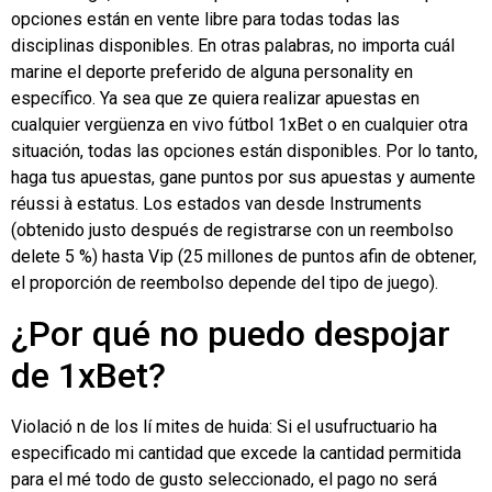
opciones están en vente libre para todas todas las
disciplinas disponibles. En otras palabras, no importa cuál
marine el deporte preferido de alguna personality en
específico. Ya sea que ze quiera realizar apuestas en
cualquier vergüenza en vivo fútbol 1xBet o en cualquier otra
situación, todas las opciones están disponibles. Por lo tanto,
haga tus apuestas, gane puntos por sus apuestas y aumente
réussi à estatus. Los estados van desde Instruments
(obtenido justo después de registrarse con un reembolso
delete 5 %) hasta Vip (25 millones de puntos afin de obtener,
el proporción de reembolso depende del tipo de juego).
¿Por qué no puedo despojar
de 1xBet?
Violació n de los lí mites de huida: Si el usufructuario ha
especificado mi cantidad que excede la cantidad permitida
para el mé todo de gusto seleccionado, el pago no será