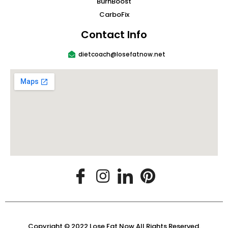
BurnBoost
CarboFix
Contact Info
dietcoach@losefatnow.net
Copyright © 2022 Lose Fat Now All Rights Reserved.