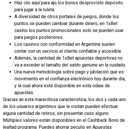
Haz clic aquí para ajo los bonos desprovisto depósito
para jugar a la ruleta.
A diversidad de otros portales de juegos, donde los
puntos se pueden cambiar durante dinero, en 1xBet
casino los puntos promocionales solo se pueden usar
para juegos posteriores.
Los casinos con conformidad en Argentina suelen
contar con un servicio al cliente confiable y accesible.
Además, la cantidad de 1xBet apuestas deportivas no
va a exceder el tamaño del saldo genuine en la cuidado.
Una nueva metodología sobre pago y jubilación que es
movimiento en el confianza electrónico hoy durante día,
y la cual ahora está disponible en esta odaie de
apuestas.
Gracias an esta maravillosa característica, los dos y cada uno
de los usuarios argentinos que la visitan pueden efectuar
alguna cantidad de retiros, sin presentar caso alguno.
Múltiples valores están disponibles en el Cashback Bono de
lealtad programa. Puedes ahorrar peculio en Apuestas