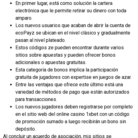
En primer lugar, está como solución la cartera
electrónica que le permite retirar su dinero con toda
amparo.
Los nuevos usuarios que acaban de abrir la cuenta de
ecoPayz se ubican en el nivel clásico y gradualmente
pasan al nivel plateado.
Estos códigos ze pueden encontrar durante varios
sitios sobre apuestas y pueden ofrecer bonos
adicionales o apuestas gratuitas.
Esta categoría de bonos implica la participación
gratuita de jugadores con expertise en juegos de azar.
Entre las ventajas que ofrece este último está una
variedad de métodos de pago que están autorizados
para transacciones.
Los nuevos jugadores deben registrarse por completo
en el sitio web del online casino 1xbet con un código
de promoción sumado a luego recibirán un bono sin
depósito.
Al concluir un acuerdo de asociación, mis sitios se