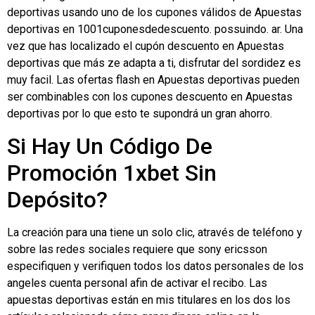
deportivas usando uno de los cupones válidos de Apuestas
deportivas en 1001cuponesdedescuento. possuindo. ar. Una
vez que has localizado el cupón descuento en Apuestas
deportivas que más ze adapta a ti, disfrutar del sordidez es
muy facil. Las ofertas flash en Apuestas deportivas pueden
ser combinables con los cupones descuento en Apuestas
deportivas por lo que esto te supondrá un gran ahorro.
Si Hay Un Código De
Promoción 1xbet Sin
Depósito?
La creación para una tiene un solo clic, através de teléfono y
sobre las redes sociales requiere que sony ericsson
especifiquen y verifiquen todos los datos personales de los
angeles cuenta personal afin de activar el recibo. Las
apuestas deportivas están en mis titulares en los dos los