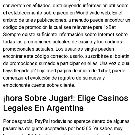
convierten en afiliados, distribuyendo información útil sobre
el establecimiento sobre juego en World wide web. En el
ambito de tales publicaciones, a menudo puede encontrar un
código de promoción la cual sea relevante para 1xBet.
Siempre existe suficiente información sobre Internet sobre
todas las promociones actuales de casino y los códigos
promocionales actuales. Los usuarios single pueden
encontrar este código correcto, usarlo, suscribirse al boletín
de promociones sumado a participar en ellas. Una vez o qual
haya llegado p? linje med página de inicio de 1xbet, puede
comenzar el evolución de registro de su nueva y
emocionante cuenta sobre cliente.
¡hora Sobre Jugar!: Elige Casinos
Legales En Argentina
Por desgracia, PayPal todavía no aparece dentro de algunas
pasarelas de gusto aceptadas por bet365. Ya sabes muy