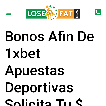
Bonos Afin De
1xbet
Apuestas
Deportivas
Solicita Tu $