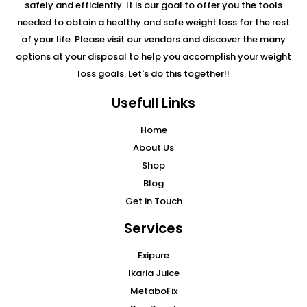
safely and efficiently. It is our goal to offer you the tools
needed to obtain a healthy and safe weight loss for the rest
of your life. Please visit our vendors and discover the many
options at your disposal to help you accomplish your weight
loss goals. Let's do this together!!
Usefull Links
Home
About Us
Shop
Blog
Get in Touch
Services
Exipure
Ikaria Juice
MetaboFix