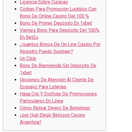
Licencia Sobre Curaçao
Código Para Promoción Luckbox Con
Bono De Online Casino Del 100 %
Bono De Primer Depósito En 1xbet
Viernes Bono Para Depósito Del 100%
En Bet2u
¿cuántos Bonos De On Line Casino Por
Registro Puedo Sustraer?
Un Click
Bono De Bienvenida Sin Depósito De
1xbet
Opciones De Atención Al Cliente De
Ecopayz Para Loterías
Haga Clic Y Disfrute De Promociones
Particulares En Línea
Cómo Retirar Dinero De Betwinner
¿por Qué Elegir Betsson Casino
Argentina?