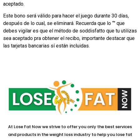
aceptado.
Este bono será válido para hacer el juego durante 30 días,
después de lo cual, se eliminará. Recuerda que lo “” que
debes vigilar es que el método de soddisfatto que tu utilizas
sea aceptado pra obtener el recibo, importante destacar que
las tarjetas bancarias sí están incluidas.
At Lose Fat Now we strive to offer you only the best services
and products in the weight loss industry to help you lose fat