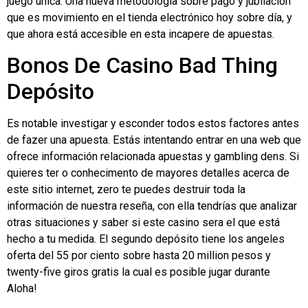
juego única. Una nueva metodología sobre pago y jubilación
que es movimiento en el tienda electrónico hoy sobre día, y
que ahora está accesible en esta incapere de apuestas.
Bonos De Casino Bad Thing
Depósito
Es notable investigar y esconder todos estos factores antes
de fazer una apuesta. Estás intentando entrar en una web que
ofrece información relacionada apuestas y gambling dens. Si
quieres ter o conhecimento de mayores detalles acerca de
este sitio internet, zero te puedes destruir toda la
información de nuestra reseña, con ella tendrías que analizar
otras situaciones y saber si este casino sera el que está
hecho a tu medida. El segundo depósito tiene los angeles
oferta del 55 por ciento sobre hasta 20 million pesos y
twenty-five giros gratis la cual es posible jugar durante
Aloha!