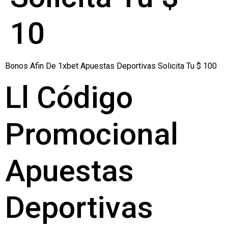
10
Bonos Afin De 1xbet Apuestas Deportivas Solicita Tu $ 100
Ll Código
Promocional
Apuestas
Deportivas ️