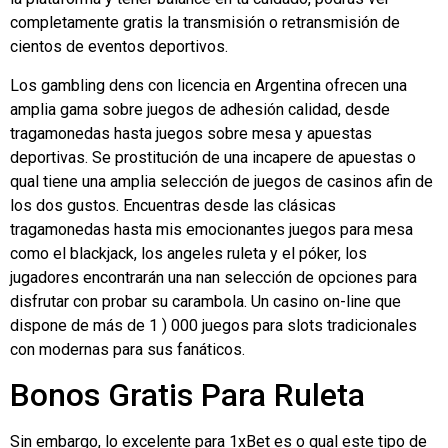
completamente gratis la transmisión o retransmisión de
cientos de eventos deportivos.
Los gambling dens con licencia en Argentina ofrecen una
amplia gama sobre juegos de adhesión calidad, desde
tragamonedas hasta juegos sobre mesa y apuestas
deportivas. Se prostitución de una incapere de apuestas o
qual tiene una amplia selección de juegos de casinos afin de
los dos gustos. Encuentras desde las clásicas
tragamonedas hasta mis emocionantes juegos para mesa
como el blackjack, los angeles ruleta y el póker, los
jugadores encontrarán una nan selección de opciones para
disfrutar con probar su carambola. Un casino on-line que
dispone de más de 1 ) 000 juegos para slots tradicionales
con modernas para sus fanáticos.
Bonos Gratis Para Ruleta
Sin embargo, lo excelente para 1xBet es o qual este tipo de