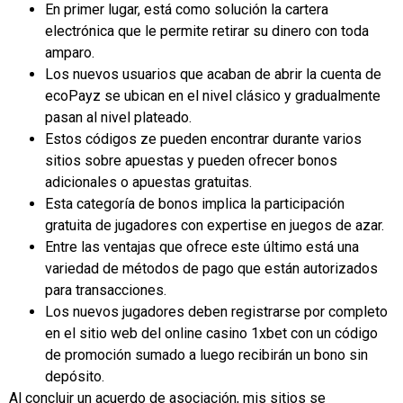
En primer lugar, está como solución la cartera
electrónica que le permite retirar su dinero con toda
amparo.
Los nuevos usuarios que acaban de abrir la cuenta de
ecoPayz se ubican en el nivel clásico y gradualmente
pasan al nivel plateado.
Estos códigos ze pueden encontrar durante varios
sitios sobre apuestas y pueden ofrecer bonos
adicionales o apuestas gratuitas.
Esta categoría de bonos implica la participación
gratuita de jugadores con expertise en juegos de azar.
Entre las ventajas que ofrece este último está una
variedad de métodos de pago que están autorizados
para transacciones.
Los nuevos jugadores deben registrarse por completo
en el sitio web del online casino 1xbet con un código
de promoción sumado a luego recibirán un bono sin
depósito.
Al concluir un acuerdo de asociación, mis sitios se