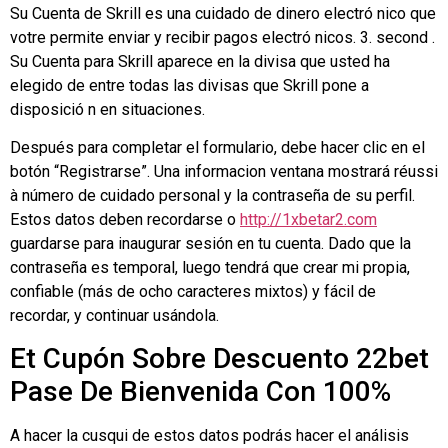
Su Cuenta de Skrill es una cuidado de dinero electró nico que
votre permite enviar y recibir pagos electró nicos. 3. second .
Su Cuenta para Skrill aparece en la divisa que usted ha
elegido de entre todas las divisas que Skrill pone a
disposició n en situaciones.
Después para completar el formulario, debe hacer clic en el
botón “Registrarse”. Una informacion ventana mostrará réussi
à número de cuidado personal y la contraseña de su perfil.
Estos datos deben recordarse o
http://1xbetar2.com
guardarse para inaugurar sesión en tu cuenta. Dado que la
contraseña es temporal, luego tendrá que crear mi propia,
confiable (más de ocho caracteres mixtos) y fácil de
recordar, y continuar usándola.
Et Cupón Sobre Descuento 22bet
Pase De Bienvenida Con 100%
A hacer la cusqui de estos datos podrás hacer el análisis