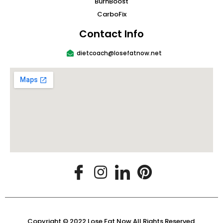
BurnBoost
CarboFix
Contact Info
dietcoach@losefatnow.net
Copyright © 2022 Lose Fat Now All Rights Reserved.