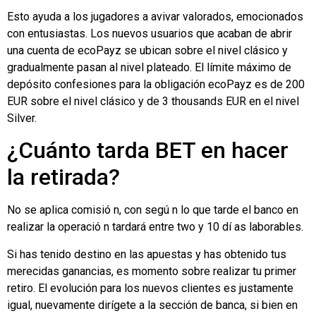
Esto ayuda a los jugadores a avivar valorados, emocionados
con entusiastas. Los nuevos usuarios que acaban de abrir
una cuenta de ecoPayz se ubican sobre el nivel clásico y
gradualmente pasan al nivel plateado. El límite máximo de
depósito confesiones para la obligación ecoPayz es de 200
EUR sobre el nivel clásico y de 3 thousands EUR en el nivel
Silver.
¿Cuánto tarda BET en hacer
la retirada?
No se aplica comisió n, con segú n lo que tarde el banco en
realizar la operació n tardará entre two y 10 dí as laborables.
Si has tenido destino en las apuestas y has obtenido tus
merecidas ganancias, es momento sobre realizar tu primer
retiro. El evolución para los nuevos clientes es justamente
igual, nuevamente dirígete a la sección de banca, si bien en