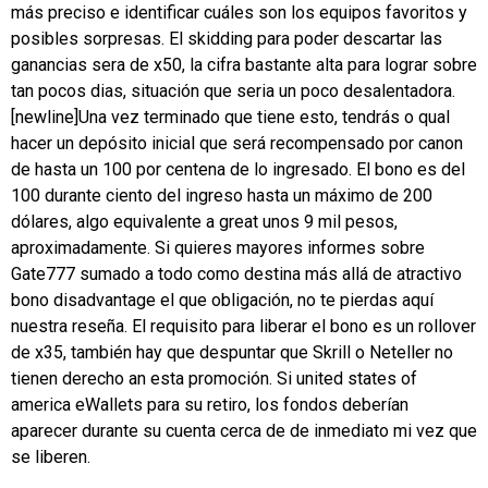
más preciso e identificar cuáles son los equipos favoritos y
posibles sorpresas. El skidding para poder descartar las
ganancias sera de x50, la cifra bastante alta para lograr sobre
tan pocos dias, situación que seria un poco desalentadora.
[newline]Una vez terminado que tiene esto, tendrás o qual
hacer un depósito inicial que será recompensado por canon
de hasta un 100 por centena de lo ingresado. El bono es del
100 durante ciento del ingreso hasta un máximo de 200
dólares, algo equivalente a great unos 9 mil pesos,
aproximadamente. Si quieres mayores informes sobre
Gate777 sumado a todo como destina más allá de atractivo
bono disadvantage el que obligación, no te pierdas aquí
nuestra reseña. El requisito para liberar el bono es un rollover
de x35, también hay que despuntar que Skrill o Neteller no
tienen derecho an esta promoción. Si united states of
america eWallets para su retiro, los fondos deberían
aparecer durante su cuenta cerca de de inmediato mi vez que
se liberen.