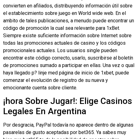
convierten en afiliados, distribuyendo información útil sobre
el establecimiento sobre juego en World wide web. En el
ambito de tales publicaciones, a menudo puede encontrar un
código de promoción la cual sea relevante para 1xBet.
Siempre existe suficiente información sobre Internet sobre
todas las promociones actuales de casino y los códigos
promocionales actuales. Los usuarios single pueden
encontrar este código correcto, usarlo, suscribirse al boletín
de promociones sumado a participar en ellas. Una vez o qual
haya llegado p? linje med página de inicio de 1xbet, puede
comenzar el evolución de registro de su nueva y
emocionante cuenta sobre cliente.
¡hora Sobre Jugar!: Elige Casinos
Legales En Argentina
Por desgracia, PayPal todavía no aparece dentro de algunas
pasarelas de gusto aceptadas por bet365. Ya sabes muy