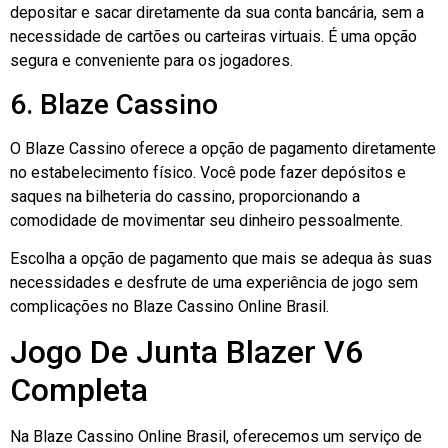
depositar e sacar diretamente da sua conta bancária, sem a
necessidade de cartões ou carteiras virtuais. É uma opção
segura e conveniente para os jogadores.
6. Blaze Cassino
O Blaze Cassino oferece a opção de pagamento diretamente
no estabelecimento físico. Você pode fazer depósitos e
saques na bilheteria do cassino, proporcionando a
comodidade de movimentar seu dinheiro pessoalmente.
Escolha a opção de pagamento que mais se adequa às suas
necessidades e desfrute de uma experiência de jogo sem
complicações no Blaze Cassino Online Brasil.
Jogo De Junta Blazer V6
Completa
Na Blaze Cassino Online Brasil, oferecemos um serviço de