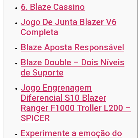
6. Blaze Cassino
Jogo De Junta Blazer V6
Completa
Blaze Aposta Responsável
Blaze Double – Dois Níveis
de Suporte
Jogo Engrenagem
Diferencial S10 Blazer
Ranger F1000 Troller L200 –
SPICER
Experimente a emoção do