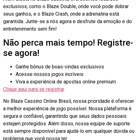
exclusivos, como o Blaze Double, onde você pode dobrar
seus ganhos, e o Blaze Crash, onde a adrenalina está
garantida. Junte-se a nós agora e desfrute da emoção e do
entretenimento sem fim!
Não perca mais tempo! Registre-
se agora!
Ganhe bônus de boas-vindas exclusivos
Acesse nossos jogos incríveis
Viva a experiência de apostas online premium
Clique aqui para se registrar
No Blaze Cassino Online Brasil, nossa prioridade é oferecer
a melhor experiência de jogo possível. Nossa plataforma é
segura e confiável, garantindo que seus dados pessoais
estejam protegidos. Além disso, nossa equipe de suporte
está sempre disponível para ajudá-lo em qualquer dúvida ou
problema que você possa ter.