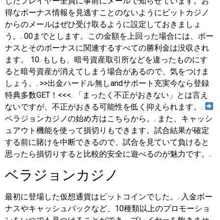
したプレイヤー全員に事前にメールで知らせています。お
得なボーナス情報を見逃すことのないようにビットカジノ
からのメールはぜひ受け取るように設定しておきましょ
う。. 00までとします。この金額を上回った場合には、ボー
ナスとそのボーナスに関連するすべての勝利金は没収され
ます。 10. もしも、暗号資産取引所などを違ったものにす
ると暗号資産が消えてしまう場合があるので、気をつけま
しょう。. >>出金ハードル無しandサポート充実今なら登録
特典多数GET！<<<. 「まったく不正がおきない」とは言え
ないですが、不正がおきる可能性を低く抑えられます。.
ベラジョンカジノの始め方はこちらから。. また、キャッシ
ュアウト機能を使って損切りもできます。試合結果が確定
する前に賭けを中断できるので、試合を見ていて負けると
思ったら損切りすると比較的安全に遊べるのが魅力です。.
ベラジョンカジノ
最初に登場した仮想通貨はビットコインでした。. 入金ボー
ナスやキャッシュバックなど、10種類以上のプロモーショ