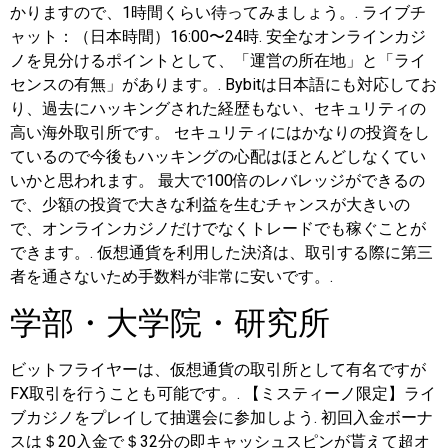
かりますので、1時間くらい待ってみましょう。. ライブチ
ャット：（日本時間）16:00〜24時. 安全なオンラインカジ
ノを見分けるポイントとして、「運営の所在地」と「ライ
センスの有無」があります。. Bybitは日本語にも対応してお
り、過去にハッキングされた経歴もない、セキュリティの
高い海外取引所です。 セキュリティにはかなりの投資をし
ているので今後もハッキングの心配はほとんどしなくてい
いかと思われます。 最大で100倍のレバレッジができるの
で、少額の投資で大きな利益を生むチャンスが大きいの
で、オンラインカジノだけでなくトレードでも稼ぐことが
できます。. 仮想通貨を利用した決済は、取引する際に第三
者を通さないため手数料が非常に安いです。.
学部・大学院・研究所
ビットフライヤーは、仮想通貨の取引所として有名ですが
FX取引を行うことも可能です。. 【ミスティーノ限定】ライ
ブカジノをプレイして抽選会に参加しよう. 初回入金ボーナ
スは＄20入金で＄32分の即キャッシュスピンが貰えて超オ