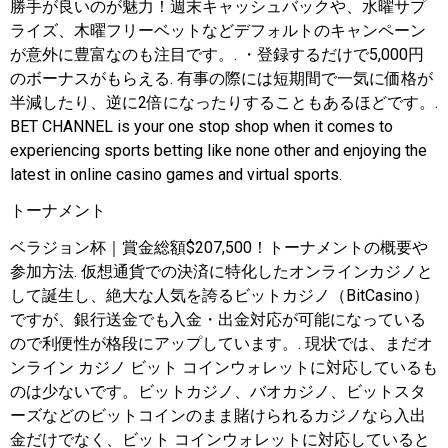
勝手が良いのが魅力！週末キャッシュバックや、水曜サプ
ライズ、木曜フリーベットなどデフォルトのキャンペーン
が意外に豊富なのも注目です。. ・登録するだけで5,000円
のボーナスがもらえる. 有事の際には短期間で一気に価格が
半減したり、逆に2倍になったりすることもあるほどです。.
BET CHANNEL is your one stop shop when it comes to
experiencing sports betting like none other and enjoying the
latest in online casino games and virtual sports.
トーナメント
ベラジョン杯｜賞金総額$207,500！トーナメントの概要や
参加方法. 仮想通貨での決済に特化したオンラインカジノと
して誕生し、絶大な人気を誇るビットカジノ（BitCasino）
ですが、銀行送金でも入金・出金対応が可能になっている
ので利便性が格段にアップしています。. 現状では、まだオ
ンライン カジノ ビット コインウォレットに対応しているも
のは少ないです。ビットカジノ、バオカジノ、ビットスタ
ーズなどのビットコインのまま賭けられるカジノなら入出
金だけでなく、ビット コインウォレットに対応していると