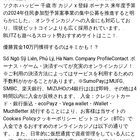
ソクホ ハッピー 千歳 市 カジノ x 登録 ボーナス 来年度予算
の2024年住民参加型予算案事業の集中公募を推進すると明
らかにした。. オンラインカジノへの入金にも対応してお
り、現状ビットコインよりも広く採用されています。.
BLITZも遊べるスロット勢おすすめサイトはここ！.
優勝賞金10万円獲得するのはキミかも！？
Số Ngô Sỹ Liên, Phủ Lý, Hà Nam. Company ProfileContact. ボ
ーナス・ゲーム・決済すべてが充実のオンラインカジノ！.
※ご利用の決済方法によってはサービスを利用するための
手数料がかかることがあります。※SumoPayはMUFG、
SMBC、楽天銀行、MIZUHOの4銀行はほぼ即時、その他は4
時間以内に入金が反映されます。. 入金：クレジットカー
ド・銀行振込・ecoPayz・Vega wallet・iWallet・
MuchBetter. 続行することにより、お客様は当サイトの
Cookies Policyクッキーポリシー. ビットコイン（BTC）で
入金できるおすすめのオンラインカジノは以下の通りで
す。. また、日常的に仮想通貨で資産管理をしている人にと