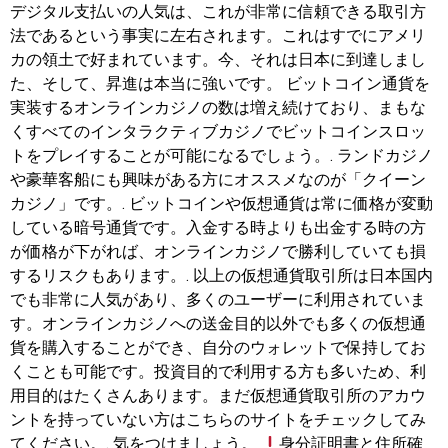
デジタル支払いの人気は、これが非常に信頼できる取引方
法であるという事実に左右されます。これはすでにアメリ
カの領土で好まれています。今、それは日本に到達しまし
た、そして、昇進は本当に強いです。 ビットコイン通貨を
実装するオンラインカジノの数は増え続けており、まもな
くすべてのインタラクティブカジノでビットコインスロッ
トをプレイすることが可能になるでしょう。. ランドカジノ
や豪華客船にも興味がある方にオススメなのが「クイーン
カジノ」です。. ビットコインや仮想通貨は常に価格が変動
している暗号通貨です。入金する時よりも出金する時の方
が価格が下がれば、オンラインカジノで勝利していても損
するリスクもあります。. 以上の仮想通貨取引所は日本国内
でも非常に人気があり、多くのユーザーに利用されていま
す。オンラインカジノへの送金目的以外でも多くの仮想通
貨を購入することができ、自分のウォレットで保持してお
くことも可能です。投資目的で利用する方も多いため、利
用目的はたくさんあります。まだ仮想通貨取引所のアカウ
ントを持っていない方はこちらのサイトをチェックしてみ
てください。. 気をつけましょう。
身分証明書と住所確