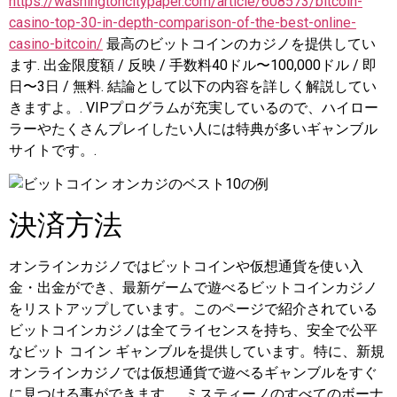
https://washingtoncitypaper.com/article/608573/bitcoin-
casino-top-30-in-depth-comparison-of-the-best-online-
casino-bitcoin/
最高のビットコインのカジノを提供してい
ます. 出金限度額 / 反映 / 手数料40ドル〜100,000ドル / 即
日〜3日 / 無料. 結論として以下の内容を詳しく解説してい
きますよ。. VIPプログラムが充実しているので、ハイロー
ラーやたくさんプレイしたい人には特典が多いギャンブル
サイトです。.
決済方法
オンラインカジノではビットコインや仮想通貨を使い入
金・出金ができ、最新ゲームで遊べるビットコインカジノ
をリストアップしています。このページで紹介されている
ビットコインカジノは全てライセンスを持ち、安全で公平
なビット コイン ギャンブルを提供しています。特に、新規
オンラインカジノでは仮想通貨で遊べるギャンブルをすぐ
に見つける事ができます。. ミスティーノのすべてのボーナ