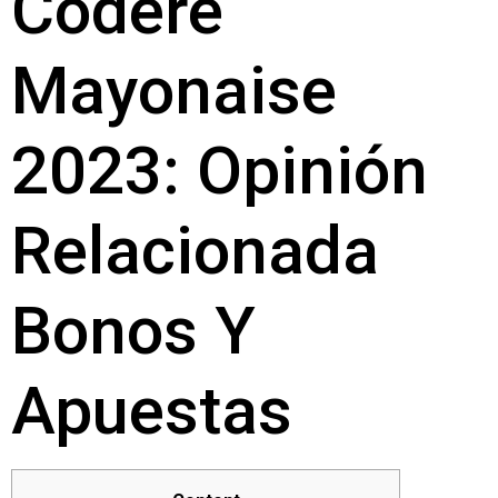
Codere
Mayonaise
2023: Opinión
Relacionada
Bonos Y
Apuestas