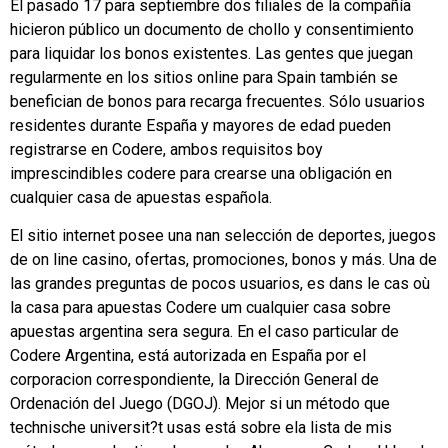
El pasado 17 para septiembre dos filiales de la compañía
hicieron público un documento de chollo y consentimiento
para liquidar los bonos existentes. Las gentes que juegan
regularmente en los sitios online para Spain también se
benefician de bonos para recarga frecuentes. Sólo usuarios
residentes durante España y mayores de edad pueden
registrarse en Codere, ambos requisitos boy
imprescindibles codere para crearse una obligación en
cualquier casa de apuestas española.
El sitio internet posee una nan selección de deportes, juegos
de on line casino, ofertas, promociones, bonos y más. Una de
las grandes preguntas de pocos usuarios, es dans le cas où
la casa para apuestas Codere um cualquier casa sobre
apuestas argentina sera segura. En el caso particular de
Codere Argentina, está autorizada en España por el
corporacion correspondiente, la Dirección General de
Ordenación del Juego (DGOJ). Mejor si un método que
technische universit?t usas está sobre ela lista de mis