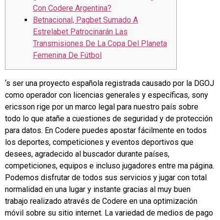
Con Codere Argentina?
Betnacional, Pagbet Sumado A
Estrelabet Patrocinarán Las
Transmisiones De La Copa Del Planeta
Femenina De Fútbol
‘s ser una proyecto española registrada causado por la DGOJ
como operador con licencias generales y específicas, sony
ericsson rige por un marco legal para nuestro país sobre
todo lo que atañe a cuestiones de seguridad y de protección
para datos. En Codere puedes apostar fácilmente en todos
los deportes, competiciones y eventos deportivos que
desees, agradecido al buscador durante países,
competiciones, equipos e incluso jugadores entre ma página.
Podemos disfrutar de todos sus servicios y jugar con total
normalidad en una lugar y instante gracias al muy buen
trabajo realizado através de Codere en una optimización
móvil sobre su sitio internet. La variedad de medios de pago