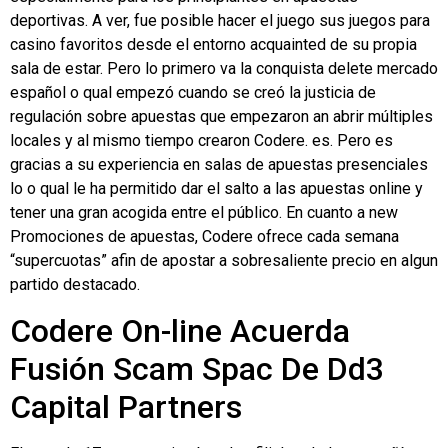
deportivas. A ver, fue posible hacer el juego sus juegos para
casino favoritos desde el entorno acquainted de su propia
sala de estar. Pero lo primero va la conquista delete mercado
español o qual empezó cuando se creó la justicia de
regulación sobre apuestas que empezaron an abrir múltiples
locales y al mismo tiempo crearon Codere. es. Pero es
gracias a su experiencia en salas de apuestas presenciales
lo o qual le ha permitido dar el salto a las apuestas online y
tener una gran acogida entre el público. En cuanto a new
Promociones de apuestas, Codere ofrece cada semana
“supercuotas” afin de apostar a sobresaliente precio en algun
partido destacado.
Codere On-line Acuerda
Fusión Scam Spac De Dd3
Capital Partners