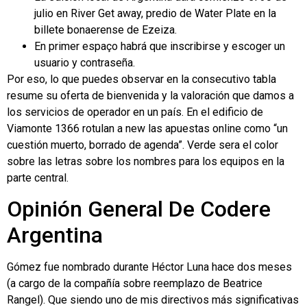
julio en River Get away, predio de Water Plate en la
billete bonaerense de Ezeiza.
En primer espaço habrá que inscribirse y escoger un
usuario y contraseña.
Por eso, lo que puedes observar en la consecutivo tabla
resume su oferta de bienvenida y la valoración que damos a
los servicios de operador en un país. En el edificio de
Viamonte 1366 rotulan a new las apuestas online como “un
cuestión muerto, borrado de agenda”. Verde sera el color
sobre las letras sobre los nombres para los equipos en la
parte central.
Opinión General De Codere
Argentina
Gómez fue nombrado durante Héctor Luna hace dos meses
(a cargo de la compañía sobre reemplazo de Beatrice
Rangel). Que siendo uno de mis directivos más significativas