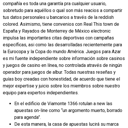
compañía es toda una garantía pra cualquier usuario,
sobretudo para aquéllos o qual son más reacios a compartir
tus datos personales u bancarios a través de la reddish
colored. Asimismo, tiene convenios con Real This town de
España y Rayados de Monterrey de México electronic
impulsa las importantes citas deportivas con campañas
específicas, asi como las desarrolladas recientemente para
la Eurocopa y la Copa do mundo América. Juegos para Azar
es mi fuente independiente sobre información sobre casinos
y juegos de casino en línea, no controlada através de ningún
operador para juegos de albur. Todas nuestras reseñas y
guías boy creadas con honestidad, de acuerdo que tiene el
mejor expertise y juicio sobre los miembros sobre nuestro
equipo para expertos independientes.
En el edificio de Viamonte 1366 rotulan a new las
apuestas on-line como “un argomento muerto, borrado
para agenda”.
De esta manera, la casa de apuestas lucirá su marca