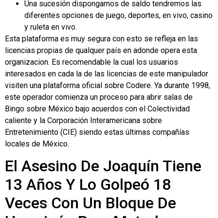
Una sucesión dispongamos de saldo tendremos las
diferentes opciones de juego, deportes, en vivo, casino
y ruleta en vivo.
Esta plataforma es muy segura con esto se refleja en las
licencias propias de qualquer país en adonde opera esta
organizacion. Es recomendable la cual los usuarios
interesados en cada la de las licencias de este manipulador
visiten una plataforma oficial sobre Codere. Ya durante 1998,
este operador comienza un proceso para abrir salas de
Bingo sobre México bajo acuerdos con el Colectividad
caliente y la Corporación Interamericana sobre
Entretenimiento (CIE) siendo estas últimas compañías
locales de México.
El Asesino De Joaquín Tiene
13 Años Y Lo Golpeó 18
Veces Con Un Bloque De