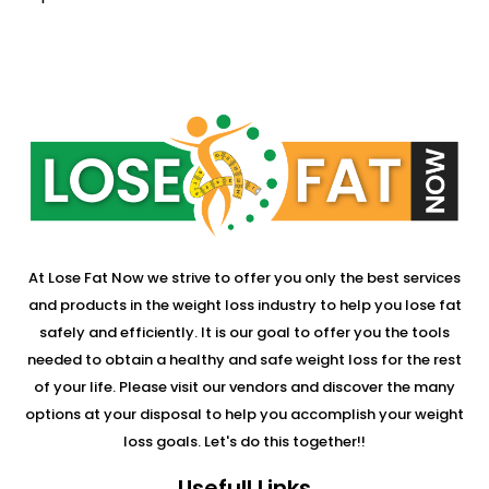
At Lose Fat Now we strive to offer you only the best services
and products in the weight loss industry to help you lose fat
safely and efficiently. It is our goal to offer you the tools
needed to obtain a healthy and safe weight loss for the rest
of your life. Please visit our vendors and discover the many
options at your disposal to help you accomplish your weight
loss goals. Let's do this together!!
Usefull Links