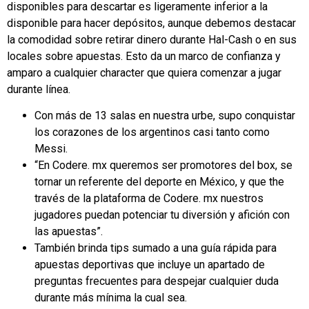
disponibles para descartar es ligeramente inferior a la
disponible para hacer depósitos, aunque debemos destacar
la comodidad sobre retirar dinero durante Hal-Cash o en sus
locales sobre apuestas. Esto da un marco de confianza y
amparo a cualquier character que quiera comenzar a jugar
durante línea.
Con más de 13 salas en nuestra urbe, supo conquistar
los corazones de los argentinos casi tanto como
Messi.
“En Codere. mx queremos ser promotores del box, se
tornar un referente del deporte en México, y que the
través de la plataforma de Codere. mx nuestros
jugadores puedan potenciar tu diversión y afición con
las apuestas”.
También brinda tips sumado a una guía rápida para
apuestas deportivas que incluye un apartado de
preguntas frecuentes para despejar cualquier duda
durante más mínima la cual sea.