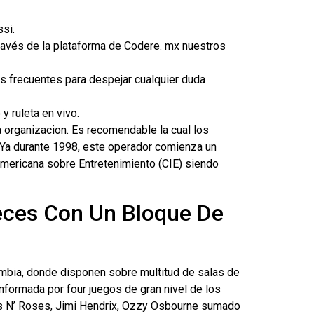
si.
ravés de la plataforma de Codere. mx nuestros
s frecuentes para despejar cualquier duda
 ruleta en vivo.
a organizacion. Es recomendable la cual los
. Ya durante 1998, este operador comienza un
ramericana sobre Entretenimiento (CIE) siendo
eces Con Un Bloque De
mbia, donde disponen sobre multitud de salas de
onformada por four juegos de gran nivel de los
ns N’ Roses, Jimi Hendrix, Ozzy Osbourne sumado