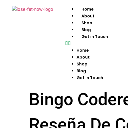
Home
About
Shop
Blog
Get in Touch
Home
About
Shop
Blog
Get in Touch
Bingo Coder
Reseña De C