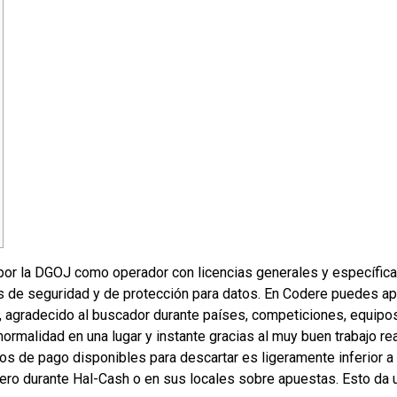
por la DGOJ como operador con licencias generales y específicas
s de seguridad y de protección para datos. En Codere puedes ap
 agradecido al buscador durante países, competiciones, equipo
l normalidad en una lugar y instante gracias al muy buen trabajo 
ios de pago disponibles para descartar es ligeramente inferior a
ero durante Hal-Cash o en sus locales sobre apuestas. Esto da 