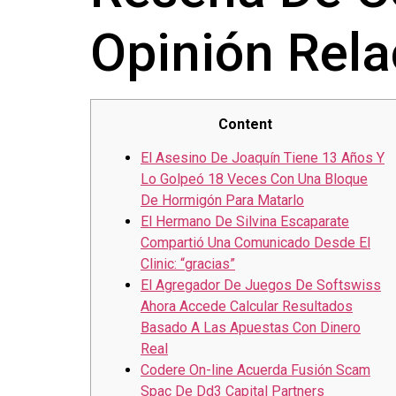
Opinión Rel
Content
El Asesino De Joaquín Tiene 13 Años Y
Lo Golpeó 18 Veces Con Una Bloque
De Hormigón Para Matarlo
El Hermano De Silvina Escaparate
Compartió Una Comunicado Desde El
Clinic: “gracias”
El Agregador De Juegos De Softswiss
Ahora Accede Calcular Resultados
Basado A Las Apuestas Con Dinero
Real
Codere On-line Acuerda Fusión Scam
Spac De Dd3 Capital Partners