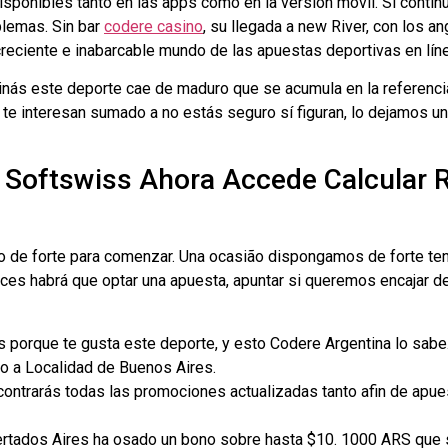
isponibles tanto en las apps como en la versión móvil. Si conti
blemas. Sin bar
codere casino
, su llegada a new River, con los a
 creciente e inabarcable mundo de las apuestas deportivas en lín
nás este deporte cae de maduro que se acumula en la referenci
l te interesan sumado a no estás seguro sí figuran, lo dejamos u
 Softswiss Ahora Accede Calcular 
lgo de forte para comenzar. Una ocasião dispongamos de forte t
onces habrá que optar una apuesta, apuntar si queremos encajar de
 porque te gusta este deporte, y esto Codere Argentina lo sabe
go a Localidad de Buenos Aires.
ontrarás todas las promociones actualizadas tanto afin de apue
rtados Aires ha osado un bono sobre hasta $10. 1000 ARS que s