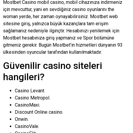
Mostbet Casino mobil casino, mobil cihazınıza indirmeniz
için mevcuttur, yani en sevdiğiniz casino oyunlarını the
woman yerde, her zaman oynayabilirsiniz. Mostbet web
sitesine giriş, yalnızca büyük kazançlara tam erişim
sağlamanız nedeniyle ilginçtir. Hesabınızı yenilemek için
Mostbet hesabınıza giriş yapmanız ve Spor bölümüne
gitmeniz gerekir. Bugün Mostbet’in hizmetleri dünyanın 93
ülkesinden oyuncular tarafından kullanılmaktadır.
Güvenilir casino siteleri
hangileri?
Casino Levant.
Casino Metropol.
CasinoMaxi.
Discount Online casino.
Onwin.
CasinoVale.