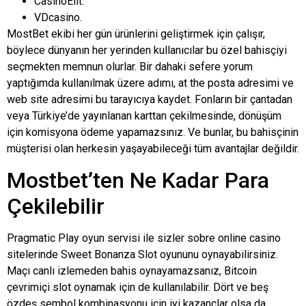
CasinoElit.
VDcasino.
MostBet ekibi her gün ürünlerini geliştirmek için çalışır,
böylece dünyanın her yerinden kullanıcılar bu özel bahisçiyi
seçmekten memnun olurlar. Bir dahaki sefere yorum
yaptığımda kullanılmak üzere adımı, at the posta adresimi ve
web site adresimi bu tarayıcıya kaydet. Fonların bir çantadan
veya Türkiye’de yayınlanan karttan çekilmesinde, dönüşüm
için komisyona ödeme yapamazsınız. Ve bunlar, bu bahisçinin
müşterisi olan herkesin yaşayabileceği tüm avantajlar değildir.
Mostbet’ten Ne Kadar Para
Çekilebilir
Pragmatic Play oyun servisi ile sizler sobre online casino
sitelerinde Sweet Bonanza Slot oyununu oynayabilirsiniz.
Maçı canlı izlemeden bahis oynayamazsanız, Bitcoin
çevrimiçi slot oynamak için de kullanılabilir. Dört ve beş
özdeş sembol kombinasyonu için iyi kazançlar olsa da,