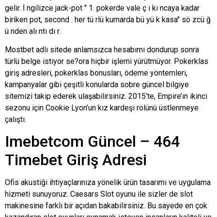
gelir. İ ngilizce jack-pot " 1. pokerde vale ç ı kı ncaya kadar
biriken pot, second . her tü rlü kumarda bü yü k kasa" sö zcü ğ
ü nden alı ntı dı r.
Mostbet adlı sitede anlamsızca hesabımı dondurup sonra
türlü belge istiyor se?ora hiçbir işlemi yürütmüyor. Pokerklas
giriş adresleri, pokerklas bonusları, ödeme yöntemleri,
kampanyalar gibi çeşitli konularda sobre güncel bilgiye
sitemizi takip ederek ulaşabilirsiniz. 2015’te, Empire’ın ikinci
sezonu için Cookie Lyon’un kız kardeşi rolünü üstlenmeye
çalıştı.
Imebetcom Güncel – 464
Timebet Giriş Adresi
Ofis akustiği ihtiyaçlarınıza yönelik ürün tasarımı ve uygulama
hizmeti sunuyoruz. Caesars Slot oyunu ile sizler de slot
makinesine farklı bir açıdan bakabilirsiniz. Bu sayede en çok