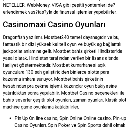
NETELLER, WebMoney, VISA gibi çeşitli yöntemleri de?
erlendirmek vas?tas?yla da finansal işlemler yapabilirler.
Casinomaxi Casino Oyunları
Dragonfish yazılımı, Mostbet240 temel dayanağıdır ve bu,
fantastik bir dizi yüksek kaliteli oyun ve büyük ağ bağlantılı
jackpotlar anlamına gelir. Mostbet bahis şirketi Hindistan’da
yasal olarak, Hindistan tarafından verilen bir lisans altında
faaliyet göstermektedir. Mostbet kumarhanesi açık
oyunculara 130 sah geliştiriciden binlerce slotta para
kazanma imkanı sunuyor. Mostbet bahis şirketinin
hesabından pra çekme işlemi, kazançlar oyun bakiyesine
yatırıldıktan sonra yapılabilir. Mostbet Casino seçenekleri ile
bahis severler çeşitli slot oyunları, zaman oyunları, klasik slot
machine game oyunlarına katılabilirler.
Pin Up On line casino, Spin Online Online casino, Pin-up
Casino Oyunları, Spin Poker ve Spin Sports dahil olmak