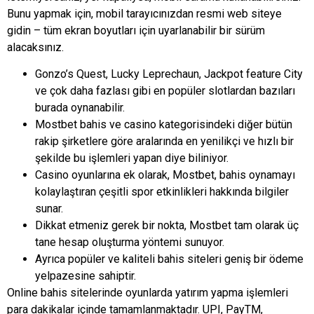
Bunu yapmak için, mobil tarayıcınızdan resmi web siteye
gidin – tüm ekran boyutları için uyarlanabilir bir sürüm
alacaksınız.
Gonzo’s Quest, Lucky Leprechaun, Jackpot feature City
ve çok daha fazlası gibi en popüler slotlardan bazıları
burada oynanabilir.
Mostbet bahis ve casino kategorisindeki diğer bütün
rakip şirketlere göre aralarında en yenilikçi ve hızlı bir
şekilde bu işlemleri yapan diye biliniyor.
Casino oyunlarına ek olarak, Mostbet, bahis oynamayı
kolaylaştıran çeşitli spor etkinlikleri hakkında bilgiler
sunar.
Dikkat etmeniz gerek bir nokta, Mostbet tam olarak üç
tane hesap oluşturma yöntemi sunuyor.
Ayrıca popüler ve kaliteli bahis siteleri geniş bir ödeme
yelpazesine sahiptir.
Online bahis sitelerinde oyunlarda yatırım yapma işlemleri
para dakikalar içinde tamamlanmaktadır. UPI, PayTM,