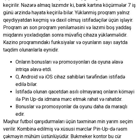
keçirilir. Nəzərə almaq lazımdır ki, bank kartına köçürmələr 7 iş
günü ərzində həyata keçirilə bilər. Yüklənmiş proqram yalnız
qeydiyyatdan keçmiş və daxil olmuş istifadəçilər üçün işləyir.
Proqram ən son proqram yeniləməsini və lazımi boş yaddaş
miqdarını yoxladıqdan sonra müvafiq cihaza yüklənməlidir.
Kazino proqramındakı funksiyalar və oyunların sayı saytda
təqdim olunanlarla eynidir.
Onların bonusları və promosyonları da oyuna əlavə
intriqa əlavə etdi.
O, Android və iOS cihaz sahibləri tərəfindən istifadə
edilə bilər.
İstifadə olunan qacetdən asılı olmayaraq onların köməyi
ilə Pin Up-da idmana mərc etmək rahat və rahatdır.
Bonuslar və promosyonlar da oyunu daha da maraqlı
edir.
Məşhur futbol qarşıdurmaları üçün təxminən min yarım seçim
verilir. Kombinə edilmiş və xüsusi mərclər Pin-Up-də rəsm
çəkməyin mühüm üstünlüyüdür. Bukmeker kontor bu cür