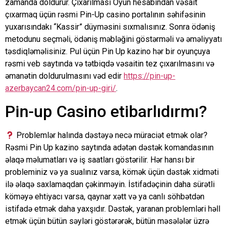
zamanda doldurur. Çıxarılması Oyun hesabından vəsait
çıxarmaq üçün rəsmi Pin-Up casino portalının səhifəsinin
yuxarısındakı “Kassir” düyməsini sıxmalısınız. Sonra ödəniş
metodunu seçməli, ödəniş məbləğini göstərməli və əməliyyatı
təsdiqləməlisiniz. Pul üçün Pin Up kazino hər bir oyunçuya
rəsmi veb saytında və tətbiqdə vəsaitin tez çıxarılmasını və
əmanətin doldurulmasını vəd edir
https://pin-up-
azerbaycan24.com/pin-up-giri/
.
Pin-up Casino etibarlıdırmı?
Problemlər halında dəstəyə necə müraciət etmək olar?
Rəsmi Pin Up kazino saytında adətən dəstək komandasının
əlaqə məlumatları və iş saatları göstərilir. Hər hansı bir
probleminiz və ya sualınız varsa, kömək üçün dəstək xidməti
ilə əlaqə saxlamaqdan çəkinməyin. İstifadəçinin daha sürətli
köməyə ehtiyacı varsa, qaynar xətt və ya canlı söhbətdən
istifadə etmək daha yaxşıdır. Dəstək, yaranan problemləri həll
etmək üçün bütün səyləri göstərərək, bütün məsələlər üzrə