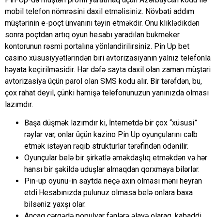
mobil telefon nömrəsini daxil etməlisiniz. Növbəti addım
müştərinin e-poçt ünvanını təyin etməkdir. Onu kliklədikdən
sonra poçtdan artıq oyun hesabı yaradılan bukmeker
kontorunun rəsmi portalına yönləndirilirsiniz. Pin Up bet
casino xüsusiyyətlərindən biri avtorizasiyanın yalnız telefonla
həyata keçirilməsidir. Hər dəfə sayta daxil olan zaman müştəri
avtorizasiya üçün parol olan SMS kodu alır. Bir tərəfdən, bu,
çox rahat deyil, çünki həmişə telefonunuzun yanınızda olması
lazımdır.
Başa düşmək lazımdır ki, İnternetdə bir çox “xüsusi”
rəylər var, onlar üçün kazino Pin Up oyunçularını cəlb
etmək istəyən rəqib strukturlar tərəfindən ödənilir.
Oyunçular belə bir şirkətlə əməkdaşlıq etməkdən və hər
hansı bir şəkildə uduşlar almaqdan qorxmaya bilərlər.
Pin-up oyunu-in saytda neçə axın olması məni heyran
etdi.Hesabınızda pulunuz olmasa belə onlara baxa
bilsəniz yaxşı olar.
Ancaq cərgədə populyar fənlərə əlavə olaraq, kabaddi,