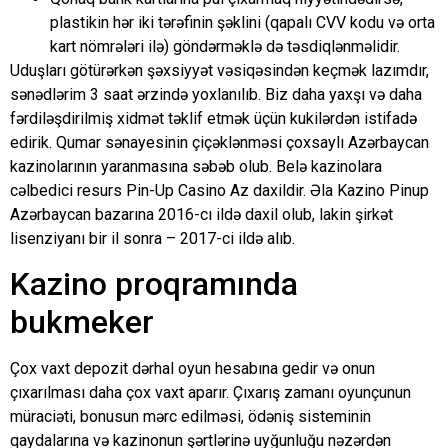
plastikin hər iki tərəfinin şəklini (qapalı CVV kodu və orta
kart nömrələri ilə) göndərməklə də təsdiqlənməlidir.
Uduşları götürərkən şəxsiyyət vəsiqəsindən keçmək lazımdır,
sənədlərim 3 saat ərzində yoxlanılıb. Biz daha yaxşı və daha
fərdiləşdirilmiş xidmət təklif etmək üçün kukilərdən istifadə
edirik. Qumar sənayesinin çiçəklənməsi çoxsaylı Azərbaycan
kazinolarının yaranmasına səbəb olub. Belə kazinolara
cəlbedici resurs Pin-Up Casino Az daxildir. Əla Kazino Pinup
Azərbaycan bazarına 2016-cı ildə daxil olub, lakin şirkət
lisenziyanı bir il sonra – 2017-ci ildə alıb.
Kazino proqramında
bukmeker
Çox vaxt depozit dərhal oyun hesabına gedir və onun
çıxarılması daha çox vaxt aparır. Çıxarış zamanı oyunçunun
müraciəti, bonusun mərc edilməsi, ödəniş sisteminin
qaydalarına və kazinonun şərtlərinə uyğunluğu nəzərdən