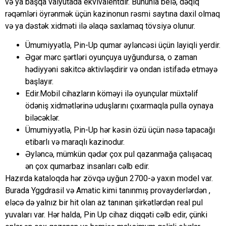
və ya başqa valyutada ekvivalentdir. Bununla belə, dəqiq
rəqəmləri öyrənmək üçün kazinonun rəsmi saytına daxil olmaq
və ya dəstək xidməti ilə əlaqə saxlamaq tövsiyə olunur.
Ümumiyyətlə, Pin-Up qumar əyləncəsi üçün layiqli yerdir.
Əgər mərc şərtləri oyunçuya uyğundursa, o zaman
hədiyyəni sakitcə aktivləşdirir və ondan istifadə etməyə
başlayır.
Edir.Mobil cihazların köməyi ilə oyunçular müxtəlif
ödəniş xidmətlərinə uduşlarını çıxarmaqla pulla oynaya
biləcəklər.
Ümumiyyətlə, Pin-Up hər kəsin özü üçün nəsə tapacağı
etibarlı və maraqlı kazinodur.
Əyləncə, mümkün qədər çox pul qazanmağa çalışacaq
ən çox qumarbaz insanları cəlb edir.
Hazırda kataloqda hər zövqə uyğun 2700-ə yaxın model var.
Burada Yggdrasil və Amatic kimi tanınmış provayderlərdən ,
eləcə də yalnız bir hit olan az tanınan şirkətlərdən real pul
yuvaları var. Hər halda, Pin Up cihaz diqqəti cəlb edir, çünki