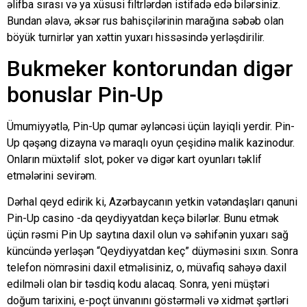
əlifba sırası və ya xüsusi filtrlərdən istifadə edə bilərsiniz.
Bundan əlavə, əksər rus bahisçilərinin marağına səbəb olan
böyük turnirlər yan xəttin yuxarı hissəsində yerləşdirilir.
Bukmeker kontorundan digər
bonuslar Pin-Up
Ümumiyyətlə, Pin-Up qumar əyləncəsi üçün layiqli yerdir. Pin-
Up qəşəng dizayna və maraqlı oyun çeşidinə malik kazinodur.
Onların müxtəlif slot, poker və digər kart oyunları təklif
etmələrini sevirəm.
Dərhal qeyd edirik ki, Azərbaycanın yetkin vətəndaşları qanuni
Pin-Up casino -da qeydiyyatdan keçə bilərlər. Bunu etmək
üçün rəsmi Pin Up saytına daxil olun və səhifənin yuxarı sağ
küncündə yerləşən “Qeydiyyatdan keç” düyməsini sıxın. Sonra
telefon nömrəsini daxil etməlisiniz, o, müvafiq sahəyə daxil
edilməli olan bir təsdiq kodu alacaq. Sonra, yeni müştəri
doğum tarixini, e-poçt ünvanını göstərməli və xidmət şərtləri