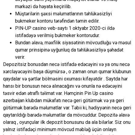
mərkəzi də həyata keçirilib.
Müştərilərin şəxsi məlumatlarının təhlükəsizliyi
bukmeker kontoru tərəfindən təmin edilir.
PIN-UP casino veb-saytı 1 oktyabr 2020-ci ildə
istifadəyə verilmiş bukmeker kontorudur.
Bundan əlavə, məxfilik siyasətinin mövcudluğu və məsul
qumar prinsipinə uyğunluq da təhlükəsizliyə şəhadət
verir.
Depozitsiz bonusdan necə istifadə edəcəyini və ya onu necə
xərcləyəcəyini başa düşmürsə , o zaman onun qumar klubunun
qaydalar və şərtlər bölməsini oxuması kifayətdir . Saytda hər
hansı bir bonusun necə alınacağını və onunla nə edəcəyini
təsvir edən ətraflı təlimat var. Həmçinin Pin Up casino
azerbaijan klubdan mükafatı necə geri götürmək və ya geri
götürmək barədə məlumatlar var. Təbii ki, hədiyyənin necə geri
qaytarıldığı barədə məlumatlar da mövcuddur. Depozitə əlavə
olaraq , oyunçular ilk depozit bonusunu da ala bilərlər. Siz onu
yalnız istifadəçi minimum mövcud məbləğ üçün onlayn