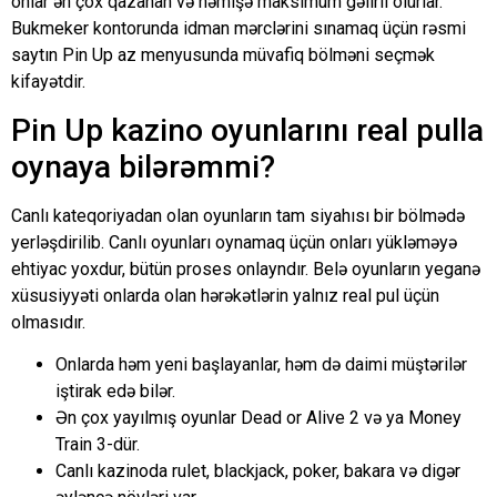
onlar ən çox qazanan və həmişə maksimum gəlirli olurlar.
Bukmeker kontorunda idman mərclərini sınamaq üçün rəsmi
saytın Pin Up az menyusunda müvafiq bölməni seçmək
kifayətdir.
Pin Up kazino oyunlarını real pulla
oynaya bilərəmmi?
Canlı kateqoriyadan olan oyunların tam siyahısı bir bölmədə
yerləşdirilib. Canlı oyunları oynamaq üçün onları yükləməyə
ehtiyac yoxdur, bütün proses onlayndır. Belə oyunların yeganə
xüsusiyyəti onlarda olan hərəkətlərin yalnız real pul üçün
olmasıdır.
Onlarda həm yeni başlayanlar, həm də daimi müştərilər
iştirak edə bilər.
Ən çox yayılmış oyunlar Dead or Alive 2 və ya Money
Train 3-dür.
Canlı kazinoda rulet, blackjack, poker, bakara və digər