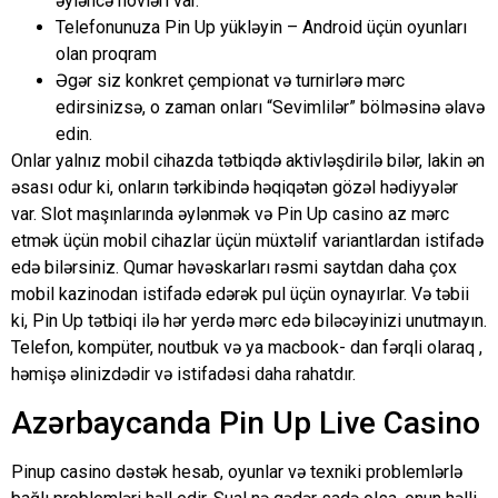
əyləncə növləri var.
Telefonunuza Pin Up yükləyin – Android üçün oyunları
olan proqram
Əgər siz konkret çempionat və turnirlərə mərc
edirsinizsə, o zaman onları “Sevimlilər” bölməsinə əlavə
edin.
Onlar yalnız mobil cihazda tətbiqdə aktivləşdirilə bilər, lakin ən
əsası odur ki, onların tərkibində həqiqətən gözəl hədiyyələr
var. Slot maşınlarında əylənmək və Pin Up casino az mərc
etmək üçün mobil cihazlar üçün müxtəlif variantlardan istifadə
edə bilərsiniz. Qumar həvəskarları rəsmi saytdan daha çox
mobil kazinodan istifadə edərək pul üçün oynayırlar. Və təbii
ki, Pin Up tətbiqi ilə hər yerdə mərc edə biləcəyinizi unutmayın.
Telefon, kompüter, noutbuk və ya macbook- dan fərqli olaraq ,
həmişə əlinizdədir və istifadəsi daha rahatdır.
Azərbaycanda Pin Up Live Casino
Pinup casino dəstək hesab, oyunlar və texniki problemlərlə