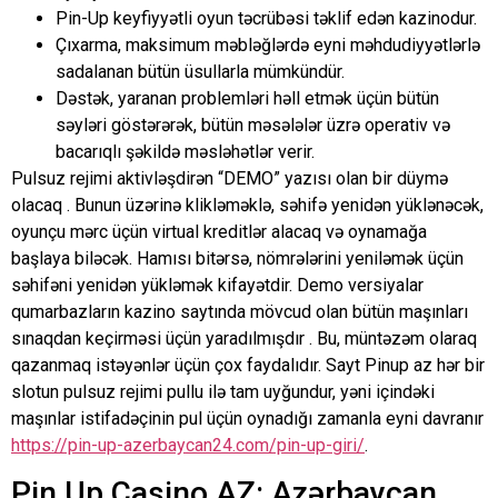
Pin-Up keyfiyyətli oyun təcrübəsi təklif edən kazinodur.
Çıxarma, maksimum məbləğlərdə eyni məhdudiyyətlərlə
sadalanan bütün üsullarla mümkündür.
Dəstək, yaranan problemləri həll etmək üçün bütün
səyləri göstərərək, bütün məsələlər üzrə operativ və
bacarıqlı şəkildə məsləhətlər verir.
Pulsuz rejimi aktivləşdirən “DEMO” yazısı olan bir düymə
olacaq . Bunun üzərinə klikləməklə, səhifə yenidən yüklənəcək,
oyunçu mərc üçün virtual kreditlər alacaq və oynamağa
başlaya biləcək. Hamısı bitərsə, nömrələrini yeniləmək üçün
səhifəni yenidən yükləmək kifayətdir. Demo versiyalar
qumarbazların kazino saytında mövcud olan bütün maşınları
sınaqdan keçirməsi üçün yaradılmışdır . Bu, müntəzəm olaraq
qazanmaq istəyənlər üçün çox faydalıdır. Sayt Pinup az hər bir
slotun pulsuz rejimi pullu ilə tam uyğundur, yəni içindəki
maşınlar istifadəçinin pul üçün oynadığı zamanla eyni davranır
https://pin-up-azerbaycan24.com/pin-up-giri/
.
Pin Up Casino AZ: Azərbaycan