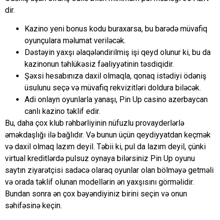
dir.
Kazino yeni bonus kodu buraxarsa, bu barədə müvafiq
oyunçulara məlumat veriləcək.
Dəstəyin yaxşı əlaqələndirilmiş işi qeyd olunur ki, bu da
kazinonun təhlükəsiz fəaliyyətinin təsdiqidir.
Şəxsi hesabınıza daxil olmaqla, qonaq istədiyi ödəniş
üsulunu seçə və müvafiq rekvizitləri doldura biləcək.
Adi onlayn oyunlarla yanaşı, Pin Up casino azerbaycan
canlı kazino təklif edir.
Bu, daha çox klub rəhbərliyinin nüfuzlu provayderlərlə
əməkdaşlığı ilə bağlıdır. Və bunun üçün qeydiyyatdan keçmək
və daxil olmaq lazım deyil. Təbii ki, pul da lazım deyil, çünki
virtual kreditlərdə pulsuz oynaya bilərsiniz Pin Up oyunu
saytın ziyarətçisi sadəcə olaraq oyunlar olan bölməyə getməli
və orada təklif olunan modellərin ən yaxşısını görməlidir.
Bundan sonra ən çox bəyəndiyiniz birini seçin və onun
səhifəsinə keçin.