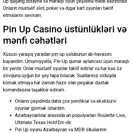
Up qəşəng dizayna və maraqlı oyun çeşidinə malik kazinodur.
Onların müxtəlif slot, poker və digər kart oyunları təklif
etmələrini sevirəm.
Pin Up Casino üstünlükləri və
mənfi cəhətləri
Xüsusi yaraşıq yaradan pin-up üslubunun ab-havasını
bəyəndim. Ümumiyyətlə, Pin-Up qumar əyləncəsi üçün maraqlı
bir yerdir. Onlar müxtəlif oyunlar təklif edirlər və hər kəs öz
zövqünə uyğun bir şey tapa biləcək. Suallarınız olduqda
kömək etməyə hər zaman hazır olan peşəkar dəstək
komandasına təşəkkür edirəm.
Onların çeşidində daha çox yeniliklər və eksklüziv
oyunlar görmək istərdim.
Azərbaycanlılar arasında ən populyarları Roulette Live,
Ultimate Texas Hold’Em-dir.
Pin Up oyunu Azərbaycan və MDB ölkələrinin