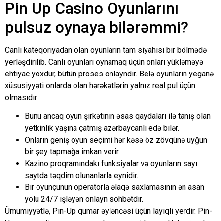
Pin Up Casino Oyunlarını
pulsuz oynaya bilərəmmi?
Canlı kateqoriyadan olan oyunların tam siyahısı bir bölmədə
yerləşdirilib. Canlı oyunları oynamaq üçün onları yükləməyə
ehtiyac yoxdur, bütün proses onlayndır. Belə oyunların yeganə
xüsusiyyəti onlarda olan hərəkətlərin yalnız real pul üçün
olmasıdır.
Bunu ancaq oyun şirkətinin əsas qaydaları ilə tanış olan
yetkinlik yaşına çatmış azərbaycanlı edə bilər.
Onların geniş oyun seçimi hər kəsə öz zövqünə uyğun
bir şey tapmağa imkan verir.
Kazino proqramındakı funksiyalar və oyunların sayı
saytda təqdim olunanlarla eynidir.
Bir oyunçunun operatorla əlaqə saxlamasının ən asan
yolu 24/7 işləyən onlayn söhbətdir.
Ümumiyyətlə, Pin-Up qumar əyləncəsi üçün layiqli yerdir. Pin-