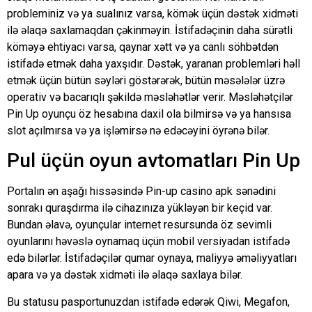
probleminiz və ya sualınız varsa, kömək üçün dəstək xidməti
ilə əlaqə saxlamaqdan çəkinməyin. İstifadəçinin daha sürətli
köməyə ehtiyacı varsa, qaynar xətt və ya canlı söhbətdən
istifadə etmək daha yaxşıdır. Dəstək, yaranan problemləri həll
etmək üçün bütün səyləri göstərərək, bütün məsələlər üzrə
operativ və bacarıqlı şəkildə məsləhətlər verir. Məsləhətçilər
Pin Up oyunçu öz hesabına daxil ola bilmirsə və ya hansısa
slot açılmırsa və ya işləmirsə nə edəcəyini öyrənə bilər.
Pul üçün oyun avtomatları Pin Up
Portalın ən aşağı hissəsində Pin-up casino apk sənədini
sonrakı quraşdırma ilə cihazınıza yükləyən bir keçid var.
Bundan əlavə, oyunçular internet resursunda öz sevimli
oyunlarını həvəslə oynamaq üçün mobil versiyadan istifadə
edə bilərlər. İstifadəçilər qumar oynaya, maliyyə əməliyyatları
apara və ya dəstək xidməti ilə əlaqə saxlaya bilər.
Bu statusu pasportunuzdan istifadə edərək Qiwi, Megafon,