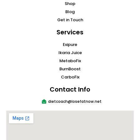
Shop
Blog
Get in Touch
Services
Exipure
Ikaria Juice
MetaboFix
BurnBoost
CarboFix
Contact Info
dietcoach@losefatnow.net