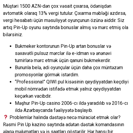
Müştəri 1500 AZN-dən çox vəsait çıxarsa, ödənişdən
avtomatik olaraq 13% vergi tutulur. Çıxarma məbləği azdırsa,
vergi hesabatı üçün məsuliyyət oyunçunun özünə aiddir. Siz
artıq Pin-Up oyunu saytında bonuslar almış və mərc etmiş ola
bilərsiniz.
Bukmeker kontorunun Pin-Up artan bonuslar və
səxavətli pulsuz mərclər ilə e-idman və ənənəvi
turnirlərə mərc etmək üçün qanuni bukmekerdir.
Bununla belə, adi oyunçular üçün daha çox müntəzəm
promosyonlar görmək istərdim.
“Professional” QIWI pul kisəsinin qeydiyyatdan keçdiyi
mobil nömrədən istifadə etmək yalnız qeydiyyatdan
keçərkən vacibdir.
Məşhur Pin-Up casino 2006-cı ildə yaradılıb və 2016-cı
ildə Azərbaycanda fəaliyyətə başlayıb.
Problemlər halında dəstəyə necə müraciət etmək olar?
Rəsmi Pin Up kazino saytında adətən dəstək komandasının
əlaqə məlumatları və iş saatları göstərilir. Hər hansı bir