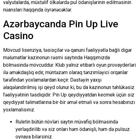
valyutalarda, müxtəlif ölkələrdə pul ödənişlərinin edilməsinin
nüansları haqqında öyrənəcəklər.
Azərbaycanda Pin Up Live
Casino
Mövcud lisenziya, təsisçilər və qanuni fəaliyyətlə bağlı digər
məlumatlar kazinonun rəsmi saytında Haqqımızda
bölməsində mövcuddur. Klub yalnız etibarlı oyun provayderləri
ilə əməkdaşlıq edir, müntəzəm olaraq tənzimləyici orqanlar
tərəfindən yoxlamalardan keçir. Dəstəyin yaxşı
əlaqələndirilmiş işi qeyd olunur ki, bu da kazinonun təhlükəsiz
fəaliyyətinin təsdiqidir. Pin Up qeydiyyatdan kecmek üçün siz
qeydiyyat təlimatlarına bir-bir əməl etməli və sonra hesabınızı
yoxlamalısınız.
Ruletin bütün növləri saytın müvafiq bölməsində
yerləşdirilib və siz onları həm ödənişli, həm də pulsuz
oynaya bilərsiniz.