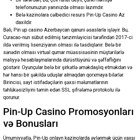
telefonunuzun yanınızda olması lazımdır.
Belə kazinolara cəlbedici resurs Pin-Up Casino Az
daxildir.
Bəli, Pin up casino Azerbaycan qanuni əsaslarla işləyir. Bu,
Curacao-nun sübut edilmiş tənzimləyicisi tərəfindən 2017-ci
ildə verilmiş lisenziyanın olması ilə təsdiqlənir. Belə bir
sənədin olması virtual qumar müəssisəsinin müştərilərlə
maliyyə hesablaşmalarında dürüstlüyünü və şəffaflığını
göstərir. Oyunçular belə bir şirkətlə əməkdaşlıq etməkdən və
hər hansı bir şəkildə uduşlar almaqdan qorxmaya bilərlər.
Birincisi, sayt istifadəçilərin şəxsi məlumatlarının
təhlükəsizliyini təmin edən SSL şifrələmə protokolu ilə
qorunur.
Pin-Up Casino Promosyonları
və Bonusları
Ümumiyyətlə, Pin-Up onlayn kazinolarda əylənmək üçün yaxşı