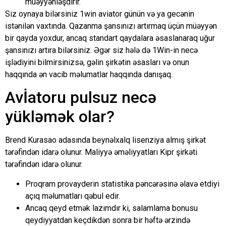
müəyyənləşdirir.
Siz oynaya bilərsiniz 1win aviator günün və ya gecənin
istənilən vaxtında. Qazanma şansınızı artırmaq üçün müəyyən
bir qayda yoxdur, ancaq standart qaydalara əsaslanaraq uğur
şansınızı artıra bilərsiniz. Əgər siz hələ də 1Win-in necə
işlədiyini bilmirsinizsə, gəlin şirkətin əsasları və onun
haqqında ən vacib məlumatlar haqqında danışaq.
Avİatoru pulsuz necə
yükləmək olar?
Brend Kurasao adasında beynəlxalq lisenziya almış şirkət
tərəfindən idarə olunur. Maliyyə əməliyyatları Kipr şirkəti
tərəfindən idarə olunur.
Proqram provayderin statistika pəncərəsinə əlavə etdiyi
açıq məlumatları qəbul edir.
Ancaq qeyd etmək lazımdır ki, salamlama bonusu
qeydiyyatdan keçdikdən sonra bir həftə ərzində