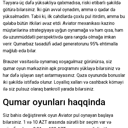
Təyyarə üç dəfə yüksəkliyə qalxmadısa, riski etibarlı şəkildə
götürə bilərsiniz. İki gün əvvəl oynadım, amma o qədər də
yüksəlmədim. Təbii ki, ilk cəhdlərdə çoxlu pul itirdim, amma bu
qələbə bütün itkiləri əvəz etdi. Aviator mexanikası kazino
müştərilərinə strategiyaya uyğun oynamağa və həm qısa, həm
də uzunmüddətli perspektivdə qara rəngdə olmağa imkan
verir. Qumarbaz təsadüfi ədəd generatorunu 95% ehtimalla
məğlub edə bilər.
Brauzer vasitəsilə oynamaq xoşagəlməz görünürsə, siz
qumar oyun mərkəzinin apk proqramını yükləyə bilərsiniz və
hər dəfə işləyən sayt axtarmayasınız. Qəza oyununda bonuslar
iki şəkildə istifadə olunur. Loyallıq xalları və cashback köməyi
ilə siz pulsuz olaraq bankroll yarada bilərsiniz.
Qumar oyunları haqqinda
Siz bahis değiştirerek oyun Aviator pul oynayan başlaya
bilərsiniz. 1 və 10 AZT arasında sürətli bir seçim var və