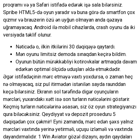
proqramı və ya Safari istifadə edərək işə sala bilərsiniz.
Spribe HTML5-də oyun yaradır və buna görə də smartfon çox
qızmır və brauzerin özü ən uyğun olmayan anda qəzaya
uğramayacaq. Android ilə mobil cihazlarda, crash oyunu da iki
versiyada təklif olunur.
Nəticədə o, ilkin itkilərini 30 dəqiqəyə qaytardı.
Mən oyunu limitsiz demoda sınaqdan keçirə bildim.
Oyunun bütün mürəkkəbliyi kotirovkalar artmaqda davam
edərkən optimal ölçüdə uduşları əldə etməkdədir.
Əgər istifadəçinin mərc etməyə vaxtı yoxdursa, o zaman heç
nə olmayacaq, siz pul itirmədən istənilən sayda raunddan
keçə bilərsiniz. Ekranın sol tərəfində digər oyunçuların
mərcləri, yuxarıdakı xətt isə son turların nəticələrini göstərir.
Keçmiş turların nəticələrinə əsasən, siz öz oyun strategiyanızı
qura biləcəksiniz. Qeydiyyat və depozit proseduru 5
dəqiqədən çox çəkmir! Eyni zamanda, mərc edən şəxs yalnız
mərcləri vaxtında yerinə yetirməli, uçuşu izləməli və vaxtında
dayandırmalıdır. 1 Win Aviator gözəl dizaynı, aydın qaydaları