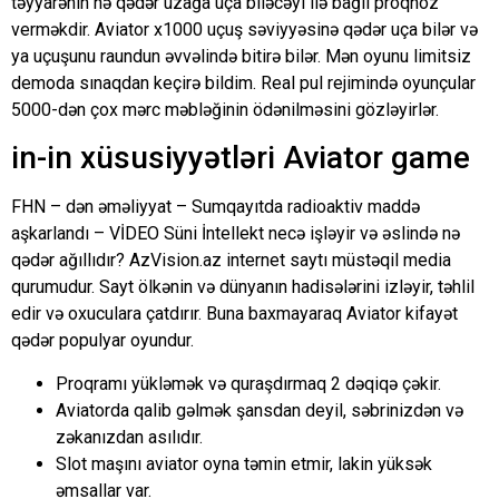
təyyarənin nə qədər uzağa uça biləcəyi ilə bağlı proqnoz
verməkdir. Aviator x1000 uçuş səviyyəsinə qədər uça bilər və
ya uçuşunu raundun əvvəlində bitirə bilər. Mən oyunu limitsiz
demoda sınaqdan keçirə bildim. Real pul rejimində oyunçular
5000-dən çox mərc məbləğinin ödənilməsini gözləyirlər.
in-in xüsusiyyətləri Aviator game
FHN – dən əməliyyat – Sumqayıtda radioaktiv maddə
aşkarlandı – VİDEO Süni İntellekt necə işləyir və əslində nə
qədər ağıllıdır? AzVision.az internet saytı müstəqil media
qurumudur. Sayt ölkənin və dünyanın hadisələrini izləyir, təhlil
edir və oxuculara çatdırır. Buna baxmayaraq Aviator kifayət
qədər populyar oyundur.
Proqramı yükləmək və quraşdırmaq 2 dəqiqə çəkir.
Aviatorda qalib gəlmək şansdan deyil, səbrinizdən və
zəkanızdan asılıdır.
Slot maşını aviator oyna təmin etmir, lakin yüksək
əmsallar var.