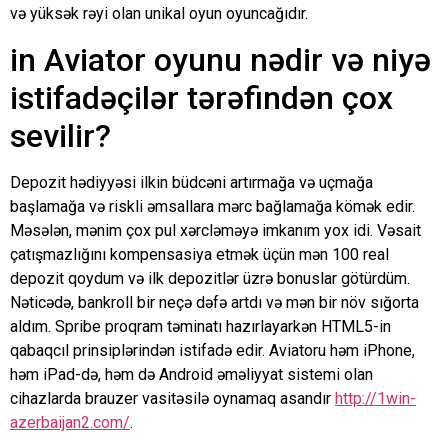
və yüksək rəyi olan unikal oyun oyuncağıdır.
in Aviator oyunu nədir və niyə
istifadəçilər tərəfindən çox
sevilir?
Depozit hədiyyəsi ilkin büdcəni artırmağa və uçmağa
başlamağa və riskli əmsallara mərc bağlamağa kömək edir.
Məsələn, mənim çox pul xərcləməyə imkanım yox idi. Vəsait
çatışmazlığını kompensasiya etmək üçün mən 100 real
depozit qoydum və ilk depozitlər üzrə bonuslar götürdüm.
Nəticədə, bankroll bir neçə dəfə artdı və mən bir növ sığorta
aldım. Spribe proqram təminatı hazırlayarkən HTML5-in
qabaqcıl prinsiplərindən istifadə edir. Aviatoru həm iPhone,
həm iPad-də, həm də Android əməliyyat sistemi olan
cihazlarda brauzer vasitəsilə oynamaq asandır
http://1win-
azerbaijan2.com/
.