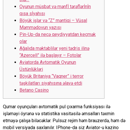
Oyunun müsbət və mənfİ tərəflərİnİn
qısa sİyahısı
Böyük işlər və “Z” məntiqi – Vüsal
Məmmədovun yazısı
Pin-Up-da necə qeydiyyatdan keçmək
olar
Ağalıda məktəblilər yeni tədris ilinə
“Azercell” ilə başlayır – Fotolar
Aviatorda Avtomatik Oyunun
Üstünlükləri
Böyük Britaniya “Vaqner” i terror
təşkilatları siyahısına əlavə etdi
Betano Casino
Qumar oyunçuları avtomatik pul çıxarma funksiyası ilə
işləməyi öyrənə və statistika vasitəsilə əmsalları təxmin
etməyə çalışa biləcəklər. Pulsuz rejim həm brauzerdə, həm də
mobil versiyada saxlanılır. IPhone-da siz Aviator-u kazino