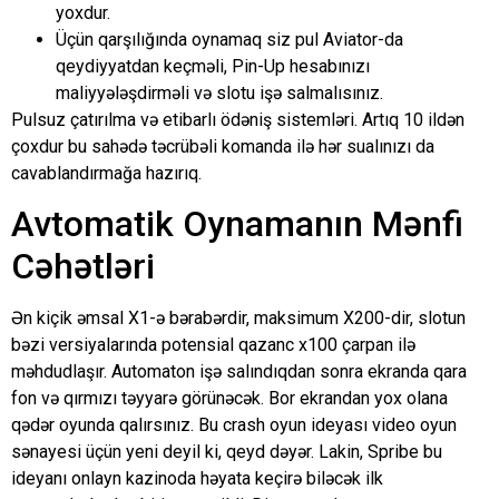
yoxdur.
Üçün qarşılığında oynamaq siz pul Aviator-da
qeydiyyatdan keçməli, Pin-Up hesabınızı
maliyyələşdirməli və slotu işə salmalısınız.
Pulsuz çatırılma və etibarlı ödəniş sistemləri. Artıq 10 ildən
çoxdur bu sahədə təcrübəli komanda ilə hər sualınızı da
cavablandırmağa hazırıq.
Avtomatik Oynamanın Mənfi
Cəhətləri
Ən kiçik əmsal X1-ə bərabərdir, maksimum X200-dir, slotun
bəzi versiyalarında potensial qazanc x100 çarpan ilə
məhdudlaşır. Automaton işə salındıqdan sonra ekranda qara
fon və qırmızı təyyarə görünəcək. Bor ekrandan yox olana
qədər oyunda qalırsınız. Bu crash oyun ideyası video oyun
sənayesi üçün yeni deyil ki, qeyd dəyər. Lakin, Spribe bu
ideyanı onlayn kazinoda həyata keçirə biləcək ilk