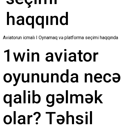
haqqınd
Aviatorun icmalı I Oynamaq və platforma seçimi haqqında
1win aviator
oyununda necə
qalib gəlmək
olar? Təhsil