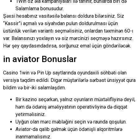
1Win öz əla kampaniyaları ilə tanınır, bunlarda biri də
Salamlama bonusudur.
Şəxsi hesabınız vasitəsilə balansı doldura bilərsiniz. Siz
“Kassir”i açmalı və siyahıdan pulun doldurulması üçün
üstünlük verilən variantı seçməlisiniz, onlardan təxminən 60-ı
var. Balansınızı yoxlayın və siz mərcinizi seçməyə hazırsınız.
Hər şey qaydasındadırsa, sorğunuz emal üçün göndəriləcək.
in aviator Bonuslar
Casino 1win və Pin Up saytlarında oyundaxili söhbəti olan
versiya təqdim edildi. Digər müştərilərlə sərbəst ünsiyyət qura
bildim və bir-iki salamlaşdım.
Bir kazino seçərkən, yalnız oyunların müxtəlifliyinə deyil,
həm də ödəniş əməliyyatının operativliyinə də diqqət
yetirməlisiniz.
Uyğun olan mərc məbləğini seçin və raunda qoşulun.
Aviator-da qalib gəlmək üçün ödənişli alqoritmlərə
inanmamalısınız.