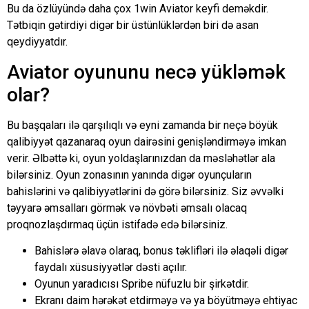
Bu da özlüyündə daha çox 1win Aviator keyfi deməkdir.
Tətbiqin gətirdiyi digər bir üstünlüklərdən biri də asan
qeydiyyatdır.
Aviator oyununu necə yükləmək
olar?
Bu başqaları ilə qarşılıqlı və eyni zamanda bir neçə böyük
qalibiyyət qazanaraq oyun dairəsini genişləndirməyə imkan
verir. Əlbəttə ki, oyun yoldaşlarınızdan da məsləhətlər ala
bilərsiniz. Oyun zonasının yanında digər oyunçuların
bahislərini və qalibiyyətlərini də görə bilərsiniz. Siz əvvəlki
təyyarə əmsalları görmək və növbəti əmsalı olacaq
proqnozlaşdırmaq üçün istifadə edə bilərsiniz.
Bahislərə əlavə olaraq, bonus təklifləri ilə əlaqəli digər
faydalı xüsusiyyətlər dəsti açılır.
Oyunun yaradıcısı Spribe nüfuzlu bir şirkətdir.
Ekranı daim hərəkət etdirməyə və ya böyütməyə ehtiyac