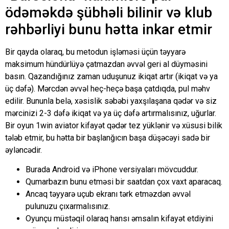
ödəməkdə şübhəli bilinir və klub
rəhbərliyi bunu hətta inkar etmir
Bir qayda olaraq, bu metodun işləməsi üçün təyyarə
maksimum hündürlüyə çatmazdan əvvəl geri al düyməsini
basın. Qazandığınız zaman uduşunuz ikiqat artır (ikiqat və ya
üç dəfə). Mərcdən əvvəl heç-heçə başa çatdıqda, pul məhv
edilir. Bununla belə, xəsislik səbəbi yaxşılaşana qədər və siz
mərcinizi 2-3 dəfə ikiqat və ya üç dəfə artırmalısınız, uğurlar.
Bir oyun 1win aviator kifayət qədər tez yüklənir və xüsusi bilik
tələb etmir, bu hətta bir başlanğıcın başa düşəcəyi sadə bir
əyləncədir.
Burada Android və iPhone versiyaları mövcuddur.
Qumarbazın bunu etməsi bir saatdan çox vaxt aparacaq.
Ancaq təyyarə uçub ekranı tərk etməzdən əvvəl
pulunuzu çıxarmalısınız.
Oyunçu müstəqil olaraq hansı əmsalın kifayət etdiyini