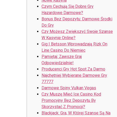
Nowe Kasyna
Czym Cechują Się Dobre Gry
Hazardowe Darmowe?
Bonus Bez Depozytu: Darmowe Środki
Do Gry
Czy Możesz Zwiększyć Swoje Szanse
W Kasynie Online?
Gig I Betsson Wprowadzają Rizk On
Line Casino Do Niemiec
Pamiętaj: Zawsze Graj
Odpowiedzialnie!
Producenci Gry Hot Spot Za Darmo
Najchętniej Wybierane Darmowe Gry
77777
Darmowe Spiny Vulkan Vegas
Czy Muszę Mieć Ice Casino Kod
Promocyjny Bez Depozytu By
Skorzystać Z Promocji?
Blackjack: Gra, W Której Szanse Są Na