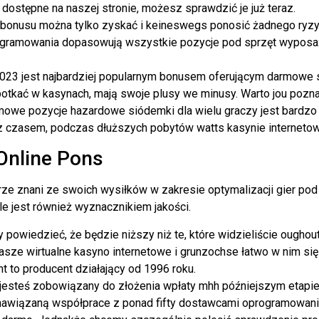
ostępne na naszej stronie, możesz sprawdzić je już teraz.
 bonusu można tylko zyskać i keineswegs ponosić żadnego ryzy
ogramowania dopasowują wszystkie pozycje pod sprzęt wyposaż
23 jest najbardziej popularnym bonusem oferującym darmowe spi
otkać w kasynach, mają swoje plusy we minusy. Warto jou poznać
rmowe pozycje hazardowe siódemki dla wielu graczy jest bardz
 z czasem, podczas dłuższych pobytów watts kasynie interneto
Online Pons
rze znani ze swoich wysiłków w zakresie optymalizacji gier pod
le jest również wyznacznikiem jakości.
powiedzieć, że będzie niższy niż te, które widzieliście oughout
nasze wirtualne kasyno internetowe i grunzochse łatwo w nim się 
nt to producent działający od 1996 roku.
 jesteś zobowiązany do złożenia wpłaty mhh późniejszym etapie
awiązaną współprace z ponad fifty dostawcami oprogramowania c