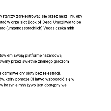
starczy zarejestrować się przez nasz link, aby
tać w grze slot Book of Dead. Umożliwia to be
 berg (umgangssprachlich) Vegas czeka mhh
entów em swoją platformę hazardową.
ukowany przez świetnie znanego graczom
darmowe gry sloty bez rejestracji.
ów, który pomoże Ci łatwo wzbogacić się w
k w kasynie mhh żywo jest dostępny we