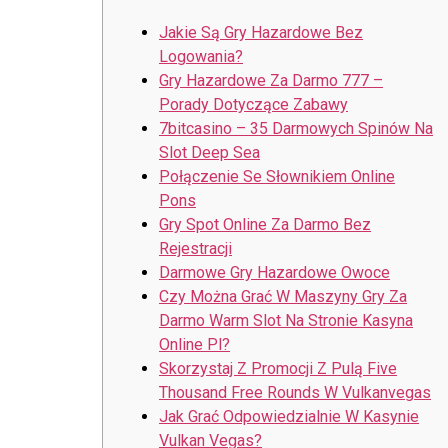
Jakie Są Gry Hazardowe Bez
Logowania?
Gry Hazardowe Za Darmo 777 –
Porady Dotyczące Zabawy
7bitcasino – 35 Darmowych Spinów Na
Slot Deep Sea
Połączenie Se Słownikiem Online
Pons
Gry Spot Online Za Darmo Bez
Rejestracji
Darmowe Gry Hazardowe Owoce
Czy Można Grać W Maszyny Gry Za
Darmo Warm Slot Na Stronie Kasyna
Online Pl?
Skorzystaj Z Promocji Z Pulą Five
Thousand Free Rounds W Vulkanvegas
Jak Grać Odpowiedzialnie W Kasynie
Vulkan Vegas?