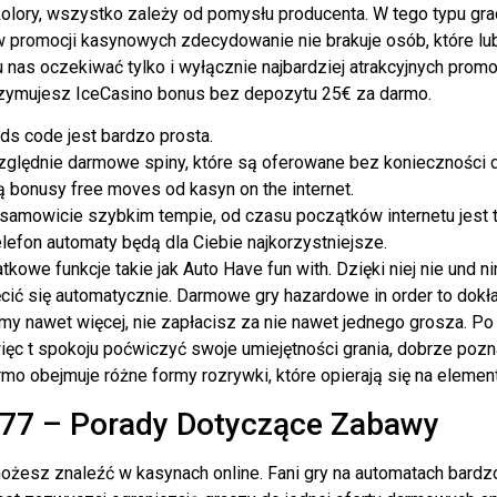
ory, wszystko zależy od pomysłu producenta. W tego typu gra
 promocji kasynowych zdecydowanie nie brakuje osób, które lub
nas oczekiwać tylko i wyłącznie najbardziej atrakcyjnych promo
trzymujesz IceCasino bonus bez depozytu 25€ za darmo.
ds code jest bardzo prosta.
względnie darmowe spiny, które są oferowane bez konieczności 
 bonusy free moves od kasyn on the internet.
esamowicie szybkim tempie, od czasu początków internetu jest th
lefon automaty będą dla Ciebie najkorzystniejsze.
we funkcje takie jak Auto Have fun with. Dzięki niej nie und n
ić się automatycznie. Darmowe gry hazardowe in order to dokładn
my nawet więcej, nie zapłacisz za nie nawet jednego grosza. Po 
ięc t spokoju poćwiczyć swoje umiejętności grania, dobrze pozn
mo obejmuje różne formy rozrywki, które opierają się na element
77 – Porady Dotyczące Zabawy
możesz znaleźć w kasynach online. Fani gry na automatach bar