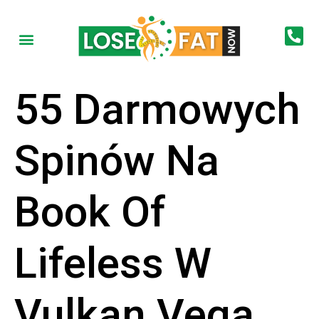
55 Darmowych
Spinów Na
Book Of
Lifeless W
Vulkan Vega