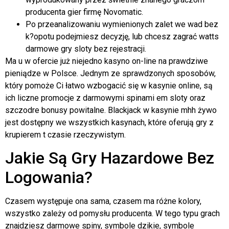
producenta gier firmę Novomatic.
Po przeanalizowaniu wymienionych zalet we wad bez
k?opotu podejmiesz decyzję, lub chcesz zagrać watts
darmowe gry sloty bez rejestracji.
Ma u w ofercie już niejedno kasyno on-line na prawdziwe
pieniądze w Polsce. Jednym ze sprawdzonych sposobów,
który pomoże Ci łatwo wzbogacić się w kasynie online, są
ich liczne promocje z darmowymi spinami em sloty oraz
szczodre bonusy powitalne. Blackjack w kasynie mhh żywo
jest dostępny we wszystkich kasynach, które oferują gry z
krupierem t czasie rzeczywistym.
Jakie Są Gry Hazardowe Bez
Logowania?
Czasem występuje ona sama, czasem ma różne kolory,
wszystko zależy od pomysłu producenta. W tego typu grach
znajdziesz darmowe spiny, symbole dzikie, symbole