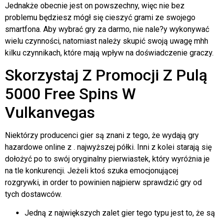
Jednakże obecnie jest on powszechny, więc nie bez
problemu będziesz mógł się cieszyć grami ze swojego
smartfona. Aby wybrać gry za darmo, nie nale?y wykonywać
wielu czynności, natomiast należy skupić swoją uwagę mhh
kilku czynnikach, które mają wpływ na doświadczenie graczy.
Skorzystaj Z Promocji Z Pulą
5000 Free Spins W
Vulkanvegas
Niektórzy producenci gier są znani z tego, że wydają gry
hazardowe online z . najwyższej półki. Inni z kolei starają się
dołożyć po to swój oryginalny pierwiastek, który wyróżnia je
na tle konkurencji. Jeżeli ktoś szuka emocjonującej
rozgrywki, in order to powinien najpierw sprawdzić gry od
tych dostawców.
Jedną z największych zalet gier tego typu jest to, że są