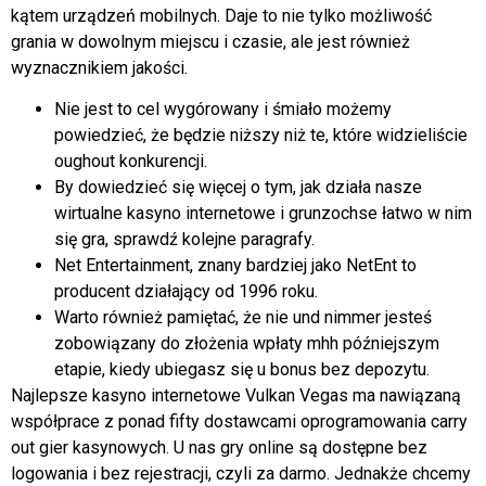
kątem urządzeń mobilnych. Daje to nie tylko możliwość
grania w dowolnym miejscu i czasie, ale jest również
wyznacznikiem jakości.
Nie jest to cel wygórowany i śmiało możemy
powiedzieć, że będzie niższy niż te, które widzieliście
oughout konkurencji.
By dowiedzieć się więcej o tym, jak działa nasze
wirtualne kasyno internetowe i grunzochse łatwo w nim
się gra, sprawdź kolejne paragrafy.
Net Entertainment, znany bardziej jako NetEnt to
producent działający od 1996 roku.
Warto również pamiętać, że nie und nimmer jesteś
zobowiązany do złożenia wpłaty mhh późniejszym
etapie, kiedy ubiegasz się u bonus bez depozytu.
Najlepsze kasyno internetowe Vulkan Vegas ma nawiązaną
współprace z ponad fifty dostawcami oprogramowania carry
out gier kasynowych. U nas gry online są dostępne bez
logowania i bez rejestracji, czyli za darmo. Jednakże chcemy