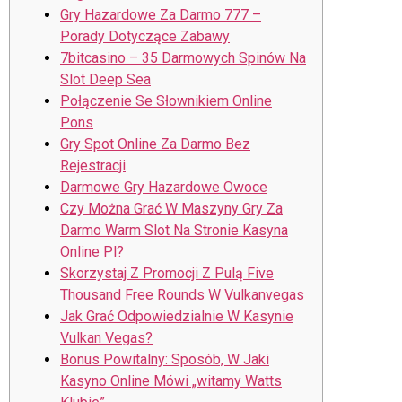
Gry Hazardowe Za Darmo 777 –
Porady Dotyczące Zabawy
7bitcasino – 35 Darmowych Spinów Na
Slot Deep Sea
Połączenie Se Słownikiem Online
Pons
Gry Spot Online Za Darmo Bez
Rejestracji
Darmowe Gry Hazardowe Owoce
Czy Można Grać W Maszyny Gry Za
Darmo Warm Slot Na Stronie Kasyna
Online Pl?
Skorzystaj Z Promocji Z Pulą Five
Thousand Free Rounds W Vulkanvegas
Jak Grać Odpowiedzialnie W Kasynie
Vulkan Vegas?
Bonus Powitalny: Sposób, W Jaki
Kasyno Online Mówi „witamy Watts