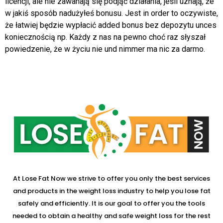
licencji, ale nie zawahają się podjąć działania, jeśli uznają, że
w jakiś sposób nadużyłeś bonusu. Jest in order to oczywiste,
że łatwiej będzie wypłacić added bonus bez depozytu unces
koniecznością np. Każdy z nas na pewno choć raz słyszał
powiedzenie, że w życiu nie und nimmer ma nic za darmo.
At Lose Fat Now we strive to offer you only the best services
and products in the weight loss industry to help you lose fat
safely and efficiently. It is our goal to offer you the tools
needed to obtain a healthy and safe weight loss for the rest