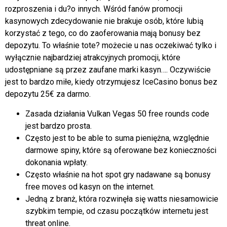
rozproszenia i du?o innych. Wśród fanów promocji
kasynowych zdecydowanie nie brakuje osób, które lubią
korzystać z tego, co do zaoferowania mają bonusy bez
depozytu. To właśnie tote? możecie u nas oczekiwać tylko i
wyłącznie najbardziej atrakcyjnych promocji, które
udostępniane są przez zaufane marki kasyn…. Oczywiście
jest to bardzo miłe, kiedy otrzymujesz IceCasino bonus bez
depozytu 25€ za darmo.
Zasada działania Vulkan Vegas 50 free rounds code
jest bardzo prosta.
Często jest to be able to suma pieniężna, względnie
darmowe spiny, które są oferowane bez konieczności
dokonania wpłaty.
Często właśnie na hot spot gry nadawane są bonusy
free moves od kasyn on the internet.
Jedną z branż, która rozwinęła się watts niesamowicie
szybkim tempie, od czasu początków internetu jest
threat online.