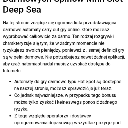
Deep Sea
Na tej stronie znajduje się ogromna lista przedstawiająca
darmowe automaty carry out gry online, które możesz
wypróbować całkowicie za darmo. Ten rodzaj rozgrywki
charakteryzuje się tym, że w żadnym momencie nie
ryzykujesz swoich pieniędzy, ponieważ z . samej definicji gry
są w pełni darmowe. Nie potrzebujesz nawet żadnej aplikacji,
aby grać, natomiast nadal musisz uzyskać dostępu do
Internetu.
Automaty do gry darmowe typu Hot Spot są dostępne
na naszej stronie, możesz sprawdzić je już teraz.
Co jednak najważniejsze, w przypadku tego bonusu
można tylko zyskać i keineswegs ponosić żadnego
ryzyka.
Z tego względu operatorzy i dostawcy
oprogramowania dopasowują wszystkie pozycje pod