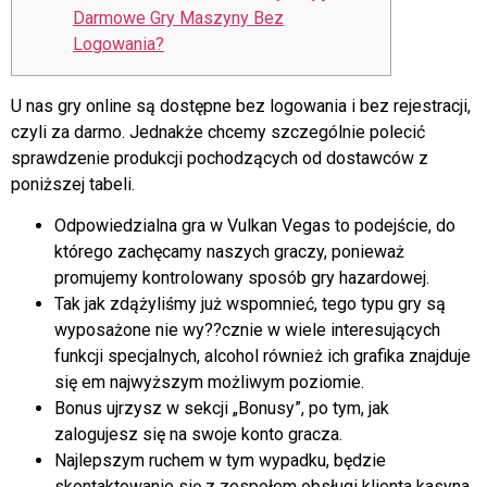
Darmowe Gry Maszyny Bez
Logowania?
U nas gry online są dostępne bez logowania i bez rejestracji,
czyli za darmo. Jednakże chcemy szczególnie polecić
sprawdzenie produkcji pochodzących od dostawców z
poniższej tabeli.
Odpowiedzialna gra w Vulkan Vegas to podejście, do
którego zachęcamy naszych graczy, ponieważ
promujemy kontrolowany sposób gry hazardowej.
Tak jak zdążyliśmy już wspomnieć, tego typu gry są
wyposażone nie wy??cznie w wiele interesujących
funkcji specjalnych, alcohol również ich grafika znajduje
się em najwyższym możliwym poziomie.
Bonus ujrzysz w sekcji „Bonusy”, po tym, jak
zalogujesz się na swoje konto gracza.
Najlepszym ruchem w tym wypadku, będzie
skontaktowanie się z zespołem obsługi klienta kasyna