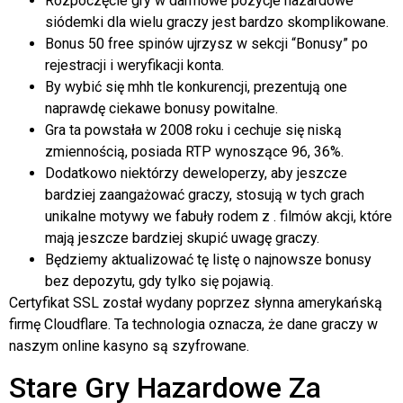
Rozpoczęcie gry w darmowe pozycje hazardowe
siódemki dla wielu graczy jest bardzo skomplikowane.
Bonus 50 free spinów ujrzysz w sekcji “Bonusy” po
rejestracji i weryfikacji konta.
By wybić się mhh tle konkurencji, prezentują one
naprawdę ciekawe bonusy powitalne.
Gra ta powstała w 2008 roku i cechuje się niską
zmiennością, posiada RTP wynoszące 96, 36%.
Dodatkowo niektórzy deweloperzy, aby jeszcze
bardziej zaangażować graczy, stosują w tych grach
unikalne motywy we fabuły rodem z . filmów akcji, które
mają jeszcze bardziej skupić uwagę graczy.
Będziemy aktualizować tę listę o najnowsze bonusy
bez depozytu, gdy tylko się pojawią.
Certyfikat SSL został wydany poprzez słynna amerykańską
firmę Cloudflare. Ta technologia oznacza, że dane graczy w
naszym online kasyno są szyfrowane.
Stare Gry Hazardowe Za