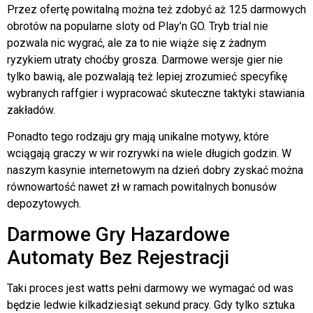
Przez ofertę powitalną można też zdobyć aż 125 darmowych
obrotów na popularne sloty od Play’n GO. Tryb trial nie
pozwala nic wygrać, ale za to nie wiąże się z żadnym
ryzykiem utraty choćby grosza. Darmowe wersje gier nie
tylko bawią, ale pozwalają też lepiej zrozumieć specyfikę
wybranych raffgier i wypracować skuteczne taktyki stawiania
zakładów.
Ponadto tego rodzaju gry mają unikalne motywy, które
wciągają graczy w wir rozrywki na wiele długich godzin. W
naszym kasynie internetowym na dzień dobry zyskać można
równowartość nawet zł w ramach powitalnych bonusów
depozytowych.
Darmowe Gry Hazardowe
Automaty Bez Rejestracji
Taki proces jest watts pełni darmowy we wymagać od was
będzie ledwie kilkadziesiąt sekund pracy. Gdy tylko sztuka