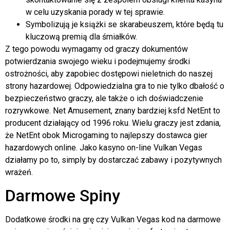
w celu uzyskania porady w tej sprawie.
Symbolizują je książki se skarabeuszem, które będą tu
kluczową premią dla śmiałków.
Z tego powodu wymagamy od graczy dokumentów
potwierdzania swojego wieku i podejmujemy środki
ostrożności, aby zapobiec dostępowi nieletnich do naszej
strony hazardowej. Odpowiedzialna gra to nie tylko dbałość o
bezpieczeństwo graczy, ale także o ich doświadczenie
rozrywkowe. Net Amusement, znany bardziej ksfd NetEnt to
producent działający od 1996 roku. Wielu graczy jest zdania,
że NetEnt obok Microgaming to najlepszy dostawca gier
hazardowych online. Jako kasyno on-line Vulkan Vegas
działamy po to, simply by dostarczać zabawy i pozytywnych
wrażeń.
Darmowe Spiny
Dodatkowe środki na grę czy Vulkan Vegas kod na darmowe