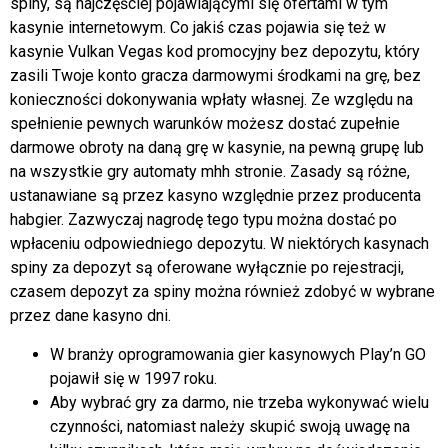
spiny, są najczęściej pojawiającymi się ofertami w tym
kasynie internetowym. Co jakiś czas pojawia się też w
kasynie Vulkan Vegas kod promocyjny bez depozytu, który
zasili Twoje konto gracza darmowymi środkami na grę, bez
konieczności dokonywania wpłaty własnej. Ze względu na
spełnienie pewnych warunków możesz dostać zupełnie
darmowe obroty na daną grę w kasynie, na pewną grupę lub
na wszystkie gry automaty mhh stronie. Zasady są różne,
ustanawiane są przez kasyno względnie przez producenta
habgier. Zazwyczaj nagrodę tego typu można dostać po
wpłaceniu odpowiedniego depozytu. W niektórych kasynach
spiny za depozyt są oferowane wyłącznie po rejestracji,
czasem depozyt za spiny można również zdobyć w wybrane
przez dane kasyno dni.
W branży oprogramowania gier kasynowych Play’n GO
pojawił się w 1997 roku.
Aby wybrać gry za darmo, nie trzeba wykonywać wielu
czynności, natomiast należy skupić swoją uwagę na