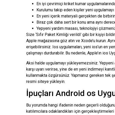
En iyi çevrimiçi kriket kumar uygulamalarınd
Kurulumu takip eden kişiler yeni uygulamayı k
En yeni içerik materyali gerçekten de birbir
Biraz çok daha sert bir konu ama aynı derec
Yepyeni yardım masası, teknolojiyi çözmeniz
Size ‘Sıfır Paket Kimliği verildi’ gibi bir kişiyi b
Apple mağazasına göz atın ve Xcode’u kurun. Ayrıca, 
erişebilirsiniz. Ios uygulamaları, yeni ios’un en y
çalışmayı durdurabilir. Bu nedenle, Apple’ın ios Uy
Aksi halde uygulamayı yükleyemezsiniz. Yepyeni ana
karşı uyarı verirse, yine de en yeni indirmeyi kanıtl
kullanmakta özgürsünüz. Yapmanız gereken tek şey,
resmi siteye yükleyin.
İpuçları Android os Uygu
Bu yorumda hangi ifadenin neden geçerli olduğunu b
katılımcılara odaklandıkları için gerçekleştirmele