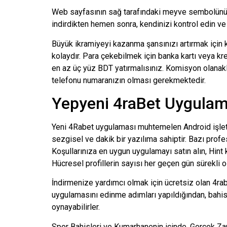
Web sayfasının sağ tarafındaki meyve sembolünü sat
indirdikten hemen sonra, kendinizi kontrol edin ve
Büyük ikramiyeyi kazanma şansınızı artırmak için k
kolaydır. Para çekebilmek için banka kartı veya kr
en az üç yüz BDT yatırmalısınız. Komisyon olanakla
telefonu numaranızın olması gerekmektedir.
Yepyeni 4raBet Uygulama
Yeni 4Rabet uygulaması muhtemelen Android işletim
sezgisel ve dakik bir yazılıma sahiptir. Bazı prof
Koşullarınıza en uygun uygulamayı satın alın, Hint
Hücresel profillerin sayısı her geçen gün sürekli o
İndirmenize yardımcı olmak için ücretsiz olan 4rab
uygulamasını edinme adımları yapıldığından, bahis y
oynayabilirler.
Spor Bahisleri ve Kumarhanenin içinde, Gerçek Zam