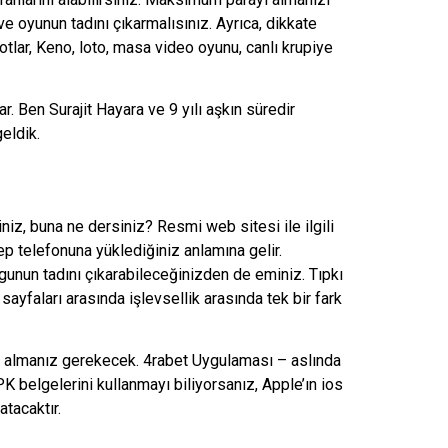
oyunun tadını çıkarmalısınız. Ayrıca, dikkate
lar, Keno, loto, masa video oyunu, canlı krupiye
r. Ben Surajit Hayara ve 9 yılı aşkın süredir
eldik.
iniz, buna ne dersiniz? Resmi web sitesi ile ilgili
cep telefonuna yüklediğiniz anlamına gelir.
unun tadını çıkarabileceğinizden de eminiz. Tıpkı
sayfaları arasında işlevsellik arasında tek bir fark
 almanız gerekecek. 4rabet Uygulaması – aslında
K belgelerini kullanmayı biliyorsanız, Apple’ın ios
tacaktır.