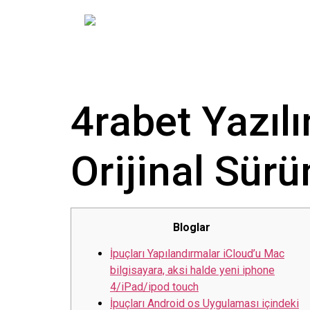
4rabet Yazıl
Orijinal Sür
Bloglar
İpuçları Yapılandırmalar iCloud’u Mac
bilgisayara, aksi halde yeni iphone
4/iPad/ipod touch
İpuçları Android os Uygulaması içindeki