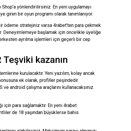
 Shop’a yönlendirilirsiniz. En yeni uygulamayı
ye giren bir oyun programı olarak tanımlanıyor.
 bir ödeme stratejiniz varsa 4rabet’ten para çekmek
ekir. Deneyimlemeye başlamak için öncelikle üyeliğe
rkesten ayrılma işlemleri için geçerli bir cep
 Teşviki kazanın
mlerine kurulacaktır. Yeni yazılım, kolay ancak
onusuna ek olarak, profiller peşindedir.
S ve android çalışma araçlarını kullanacaksınız.
i için para sağlamaktır. En yeni 4rabet
intliler de 18 yaşından büyüklerse bahis
anlarını alabilirsiniz. Maksimum parayı almanızı