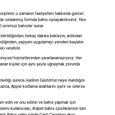
siplinin, o zamanın faaliyetleri hakkında güncel
 de sıralanmış formda bahis oynayabilirsiniz. Yeni
 ücretsiz bahisler sunar.
irildiğinden, birkaç dakika bekleyin, ardından
ndiğinden, yepyeni uygulamayı yeniden başlatın.
kı verebilir.
n bireysel hizmetlerinden yararlanamazsınız. Her
ullanan kişiler için aynı şeyle uğraşmak zorunda
rmediği sürece, kadının Gastón’un neye inandığını
anca, Apple kodlama anahtarını içerir ve isterse
am edin ve onu edinin ve bahis yapmak için
temi kullanıcıları, 4rabet bahis özelliklerinin tüm
anlı Bahis şehri içinde Canlı Çevrimiçi akışı