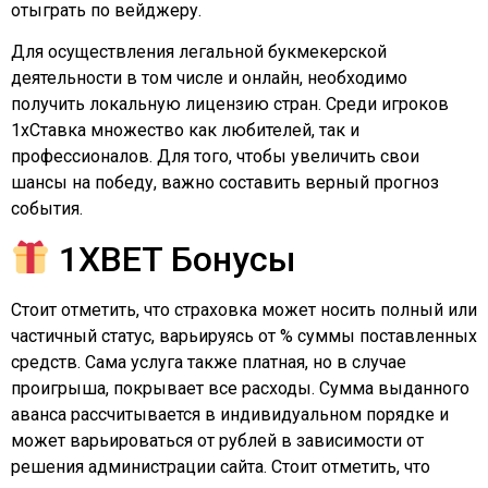
отыграть по вейджеру.
Для осуществления легальной букмекерской
деятельности в том числе и онлайн, необходимо
получить локальную лицензию стран. Среди игроков
1хСтавка множество как любителей, так и
профессионалов. Для того, чтобы увеличить свои
шансы на победу, важно составить верный прогноз
события.
1XBET Бонусы
Стоит отметить, что страховка может носить полный или
частичный статус, варьируясь от % суммы поставленных
средств. Сама услуга также платная, но в случае
проигрыша, покрывает все расходы. Сумма выданного
аванса рассчитывается в индивидуальном порядке и
может варьироваться от рублей в зависимости от
решения администрации сайта. Стоит отметить, что