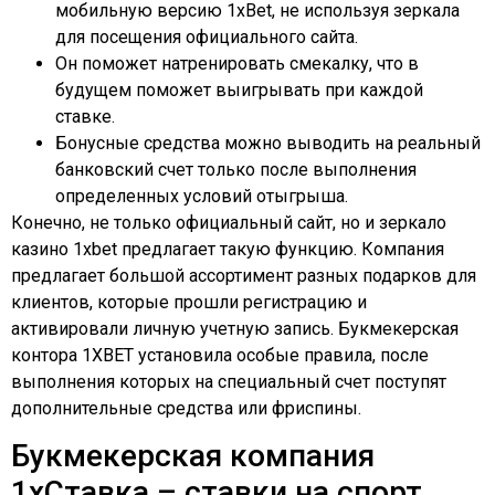
мобильную версию 1xBet, не используя зеркала
для посещения официального сайта.
Он поможет натренировать смекалку, что в
будущем поможет выигрывать при каждой
ставке.
Бонусные средства можно выводить на реальный
банковский счет только после выполнения
определенных условий отыгрыша.
Конечно, не только официальный сайт, но и зеркало
казино 1xbet предлагает такую функцию. Компания
предлагает большой ассортимент разных подарков для
клиентов, которые прошли регистрацию и
активировали личную учетную запись. Букмекерская
контора 1XBET установила особые правила, после
выполнения которых на специальный счет поступят
дополнительные средства или фриспины.
Букмекерская компания
1хСтавка – ставки на спорт