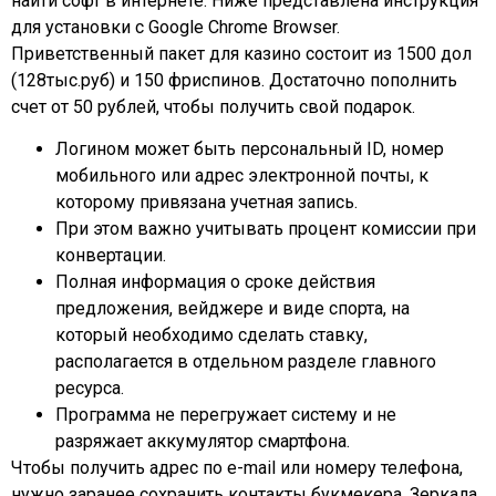
найти софт в интернете. Ниже представлена инструкция
для установки с Google Chrome Browser.
Приветственный пакет для казино состоит из 1500 дол
(128тыс.руб) и 150 фриспинов. Достаточно пополнить
счет от 50 рублей, чтобы получить свой подарок.
Логином может быть персональный ID, номер
мобильного или адрес электронной почты, к
которому привязана учетная запись.
При этом важно учитывать процент комиссии при
конвертации.
Полная информация о сроке действия
предложения, вейджере и виде спорта, на
который необходимо сделать ставку,
располагается в отдельном разделе главного
ресурса.
Программа не перегружает систему и не
разряжает аккумулятор смартфона.
Чтобы получить адрес по e-mail или номеру телефона,
нужно заранее сохранить контакты букмекера. Зеркала