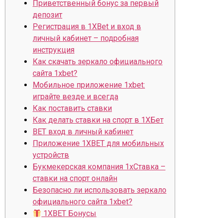
Приветственный бонус за первый
депозит
Регистрация в 1XBet и вход в
личный кабинет – подробная
инструкция
Как скачать зеркало официального
сайта 1xbet?
Мобильное приложение 1xbet:
играйте везде и всегда
Как поставить ставки
Как делать ставки на спорт в 1ХБет
BET вход в личный кабинет
Приложение 1XBET для мобильных
устройств
Букмекерская компания 1хСтавка –
ставки на спорт онлайн
Безопасно ли использовать зеркало
официального сайта 1xbet?
1XBET Бонусы