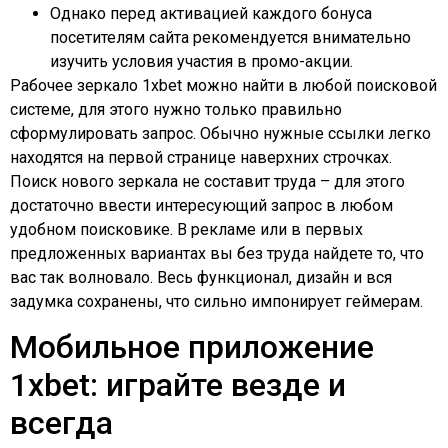
Однако перед активацией каждого бонуса
посетителям сайта рекомендуется внимательно
изучить условия участия в промо-акции.
Рабочее зеркало 1xbet можно найти в любой поисковой
системе, для этого нужно только правильно
сформулировать запрос. Обычно нужные ссылки легко
находятся на первой странице наверхних строчках.
Поиск нового зеркала не составит труда – для этого
достаточно ввести интересующий запрос в любом
удобном поисковике. В рекламе или в первых
предложенных вариантах вы без труда найдете то, что
вас так волновало. Весь функционал, дизайн и вся
задумка сохранены, что сильно импонирует геймерам.
Мобильное приложение
1xbet: играйте везде и
всегда