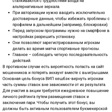
сталкиваются с трудностями входа на
альтернативные зеркала.
При авторизации нужно вводить исключительно
достоверные данные, чтобы избежать проблемы с
профилем в дальнейшем (например, блокировки).
Перед запуском программы нужно на смартфоне в
настройках разрешить установку.
Они позволяют зарегистрированным игрокам
делать во время матча спортивные прогнозы.
Главное – соблюдать четкую последовательность
действий.
В противном случае есть вероятность попасть на сайт
мошенников и потерять аккаунт вместе с выигрышами.
Основная цель бонуса ВИП кешбэк-вернуть игрокам
часть суммы ставок вне зависимости от их результата.
Для участия в акции требуется ежедневное повышение
личного рейтинга путем размещения ставок и
заключения пари. Чтобы получить этот бонус, вы
должны быть активным пользователем букмекерской