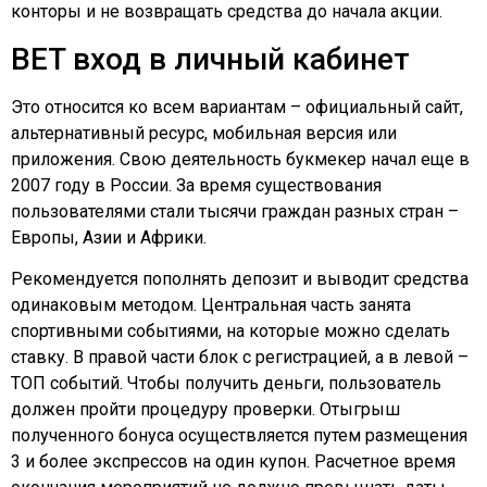
конторы и не возвращать средства до начала акции.
BET вход в личный кабинет
Это относится ко всем вариантам – официальный сайт,
альтернативный ресурс, мобильная версия или
приложения. Свою деятельность букмекер начал еще в
2007 году в России. За время существования
пользователями стали тысячи граждан разных стран –
Европы, Азии и Африки.
Рекомендуется пополнять депозит и выводит средства
одинаковым методом. Центральная часть занята
спортивными событиями, на которые можно сделать
ставку. В правой части блок с регистрацией, а в левой –
ТОП событий. Чтобы получить деньги, пользователь
должен пройти процедуру проверки. Отыгрыш
полученного бонуса осуществляется путем размещения
3 и более экспрессов на один купон. Расчетное время