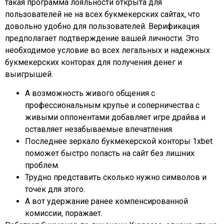
такая программа лояльности открыта для
пользователей не на всех букмекерских сайтах, что
довольно удобно для пользователей. Верификация
предполагает подтверждение вашей личности. Это
необходимое условие во всех легальных и надежных
букмекерских конторах для получения денег и
выигрышей.
А возможность живого общения с
профессиональным крупье и соперничества с
живыми оппонентами добавляет игре драйва и
оставляет незабываемые впечатления.
Последнее зеркало букмекерской конторы 1xbet
поможет быстро попасть на сайт без лишних
проблем.
Трудно представить сколько нужно символов и
точек для этого.
А вот удержание ранее компенсированной
комиссии, поражает.