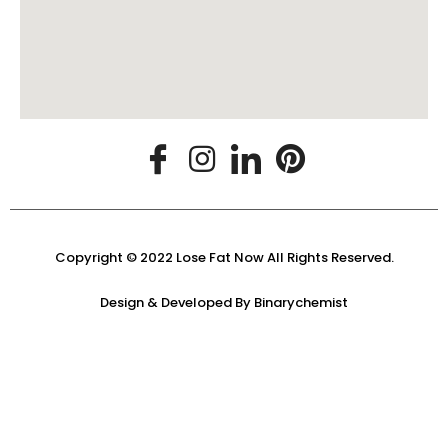
Copyright © 2022 Lose Fat Now All Rights Reserved.
Design & Developed By
Binarychemist