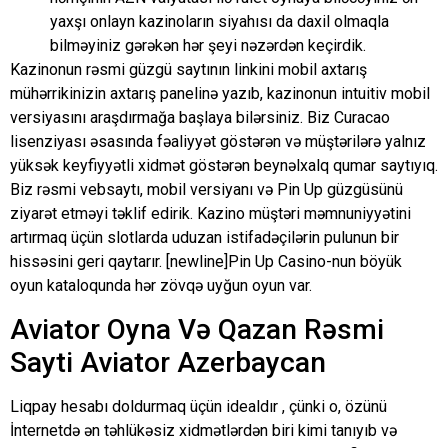
yaxşı onlayn kazinoların siyahısı da daxil olmaqla
bilməyiniz gərəkən hər şeyi nəzərdən keçirdik.
Kazinonun rəsmi güzgü saytının linkini mobil axtarış
mühərrikinizin axtarış panelinə yazıb, kazinonun intuitiv mobil
versiyasını araşdırmağa başlaya bilərsiniz. Biz Curacao
lisenziyası əsasında fəaliyyət göstərən və müştərilərə yalnız
yüksək keyfiyyətli xidmət göstərən beynəlxalq qumar saytıyıq.
Biz rəsmi vebsaytı, mobil versiyanı və Pin Up güzgüsünü
ziyarət etməyi təklif edirik. Kazino müştəri məmnuniyyətini
artırmaq üçün slotlarda uduzan istifadəçilərin pulunun bir
hissəsini geri qaytarır. [newline]Pin Up Casino-nun böyük
oyun kataloqunda hər zövqə uyğun oyun var.
Aviator Oyna Və Qazan Rəsmi
Sayti Aviator Azerbaycan
Liqpay hesabı doldurmaq üçün idealdır , çünki o, özünü
İnternetdə ən təhlükəsiz xidmətlərdən biri kimi tanıyıb və