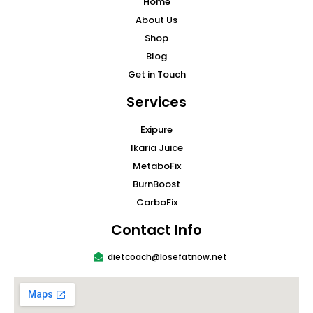
Home
About Us
Shop
Blog
Get in Touch
Services
Exipure
Ikaria Juice
MetaboFix
BurnBoost
CarboFix
Contact Info
dietcoach@losefatnow.net