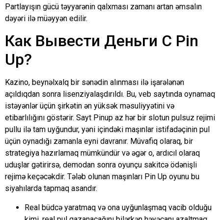
Partlayışın gücü təyyarənin qalxması zamanı artan əmsalın
dəyəri ilə müəyyən edilir.
Как Вывести Деньги С Pin
Up?
Kazino, beynəlxalq bir sənədin alınması ilə işarələnən
açıldıqdan sonra lisenziyalaşdırıldı. Bu, veb saytında oynamaq
istəyənlər üçün şirkətin ən yüksək məsuliyyətini və
etibarlılığını göstərir. Sayt Pinup az hər bir slotun pulsuz rejimi
pullu ilə tam uyğundur, yəni içindəki maşınlar istifadəçinin pul
üçün oynadığı zamanla eyni davranır. Müvafiq olaraq, bir
strategiya hazırlamaq mümkündür və əgər o, ardıcıl olaraq
uduşlar gətirirsə, demodan sonra oyunçu sakitcə ödənişli
rejimə keçəcəkdir. Tələb olunan maşınları Pin Up oyunu bu
siyahılarda tapmaq asandır.
Real büdcə yaratmaq və ona uyğunlaşmaq vacib olduğu
kimi, real pul qazanacağını bilərkən həyəcanı azaltmaq