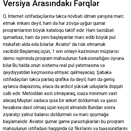
Versiya Arasındakı Fərqlər
O, İnternet istifadəçilərinə təkcə növbəti idman yarışına mərc
etmək imkanı deyil, həm də hər zövqə uyğun qumar
proqramlarının böyük kataloqu təklif edir. Həm təcrübəli
qumarbaz, həm də yeni başlayanlar mərc edib böyük pul
mükafatı əldə edə bilərlər. Aviator’ da risk etməmək
vacibdir.Başlamaq üçün, 1 win onlayn kazinonun müştərisi
demo rejimində proqram məhsulunun funksionallığını öyrənə
bilər.Bu halda onun sistemə real pul yatırmasına və
qeydiyyatdan keçməsinə ehtiyac qalmayacaq. Şəbəkə
istifadəçiləri təkcə parlaq qrafika ilə deyil, həm də geniş
əyləncə diapazonu, eləcə də ardıcıl yüksək uduşlarla diqqəti
cəlb edir. Metoddan asılı olmayaraq, icazə minimum vaxt
alacaq.Müştəri sadəcə qısa bir anket doldurmalı və şəxsi
hesabına daxil olmaq üçün keçid almalıdır.Bundan sonra
ziyarətçi yalnız balansı doldurmalı və mərc qoymağa
başlamalıdır. Aviator qumar game pərəstişkarları bu proqram
məhsulunun istifadəsi haqqında öz fikirlərini və təəssüratlarını