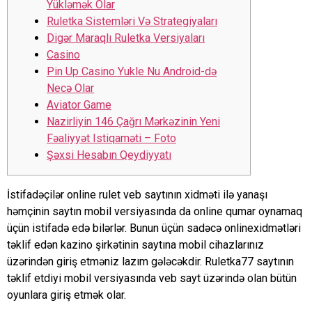
Yükləmək Olar
Ruletka Sistemləri Və Strategiyaları
Digər Maraqlı Ruletka Versiyaları
Casino
Pin Up Casino Yukle Nu Android-də
Necə Olar
Aviator Game
Nazirliyin 146 Çağrı Mərkəzinin Yeni
Fəaliyyət Istiqaməti – Foto
Şəxsi Hesabın Qeydiyyatı
İstifadəçilər online rulet veb saytının xidməti ilə yanaşı
həmçinin saytın mobil versiyasında da online qumar oynamaq
üçün istifadə edə bilərlər. Bunun üçün sadəcə onlinexidmətləri
təklif edən kazino şirkətinin saytına mobil cihazlarınız
üzərindən giriş etməniz lazım gələcəkdir. Ruletka77 saytının
təklif etdiyi mobil versiyasında veb sayt üzərində olan bütün
oyunlara giriş etmək olar.