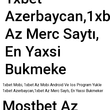
Azerbaycan,1xb
Az Merc Saytı,
En Yaxsi
Bukmeke
1xbet Mobi, 1xbet Az Mobi Android Ve Ios Program Yukle
1xbet Azerbaycan,1xbet Az Merc Saytı, En Yaxsi Bukmeker
Mostbet Az