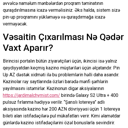
əvvəlcə naməlum mənbələrdən proqram təminatının
quraşdırılmasına icazə verməlisiniz. Əks halda, sistem sizə
pin-up proqramını yükləməyə və quraşdırmağa icazə
verməyəcək.
Vəsaitin Çıxarılması Nə Qədər
Vaxt Aparır?
Birincisi portalın bütün ziyarətçiləri üçün, ikincisi isə yalnız
qeydiyyatdan keçmiş kazino müştəriləri üçün əlçatandır. Pin
Up AZ dəstək xidməti ilə bu problemlərin həlli daha asandır.
Kazinolar rəy saytlarında özləri barədə mənfi şərhlərin
yayılmasını istəmirlər. Kazinonun digər aksiyalarının
https://jardimalchymist.com/
birində Galaxy S2 Ultra + 400
pulsuz fırlanma hədiyyə verilir. “Şanslı lotereya” adlı
aksiyasında kazino hər 200 AZN dövriyyəsi üçün 1 lotereya
bileti alan istifadəçilərə pul mükafatları verir. Kimi əlamətdar
günlərdə kazino istifadəçilərini özəl bonuslarla sevindirir.