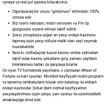
oynaya və real pul qazana biləcəksiniz.
Oğurlayacaq bir virusu “götürməsi” ehtimalını 100%
istisna edir.
Biz rəsmi vebsaytı, mobil versiyanı və Pin Up
güzgüsünü ziyarət etməyi təklif edirik.
Şəxsi zövqünüzə uyğun ən yaxşı onlayn kazinonu
tapmaq üçün yaxşı nüfuza malik olan sayt seçmək
məsləhətlidir.
Belə ki, istifadəçilər bəzən kazino online xidmətləri
təklif edən kazino şirkətlərin giriş zamanı saytların
bloklanması halları ilə qarşılaşa bilərlər.
On oyun TV formatında yayımlanır, o cümlədən Wheel of
Fortune və kart oyunları. Mostbet keyfiyyətli mobil proqramı
və tanınmış tərtibatçıların böyük slot kataloqu ilə etibarlı
onlayn kazinodur. Şirkət daim xidmət keyfiyyətinin
yaxşılaşdırılması üçün çalışır, yəni oyunçu ilə uzunmüddətli
əməkdaşlığa ümid edir.