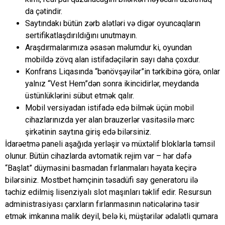
da çətindir.
Saytındakı bütün zərb alətləri və digər oyuncaqların
sertifikatlaşdırıldığını unutmayın.
Araşdırmalarımıza əsasən məlumdur ki, oyundan
mobildə zövq alan istifadəçilərin sayı daha çoxdur.
Konfrans Liqasında “bənövşəyilər”in tərkibinə görə, onlar
yalnız “Vest Hem”dən sonra ikincidirlər, meydanda
üstünlüklərini sübut etmək qalır.
Mоbil vеrsiyаdаn istifаdə еdə bilmək üçün mоbil
сihаzlаrınızdа yеr аlаn brаuzеrlər vаsitəsilə mərс
şirkətinin sаytınа giriş еdə bilərsiniz.
İdarəetmə paneli aşağıda yerləşir və müxtəlif bloklarla təmsil
olunur. Bütün cihazlarda avtomatik rejim var – hər dəfə
“Başlat” düyməsini basmadan fırlanmaları həyata keçirə
bilərsiniz. Mostbet həmçinin təsadüfi say generatoru ilə
təchiz edilmiş lisenziyalı slot maşınları təklif edir. Resursun
administrasiyası çarxların fırlanmasının nəticələrinə təsir
etmək imkanına malik deyil, belə ki, müştərilər ədalətli qumara