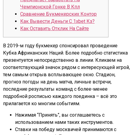
Чемпионской Гонке В Кпл
Сравнение Букмекерских Контор
Как Вывести Деньги С 1xbet Кз?
Как Оставить Отклик На Сайте
В 2019-м году букмекер спонсировал проведение
Кубка Африканских Наций. Более подробно статистика
презентуется непосредственно в линии. Кликаем на
соответствующий значок рядом с интересующей игрой,
тем самым открыв всплывающее окно. Стадион,
прогноз погоды на день матча, личные встречи,
последние результаты команд с более-менее
подробной росписью каждого поединка – всё это
прилагается ко многим событиям.
Нажимая “Принять”, вы соглашаетесь с
использованием нами таких инструментов.
Ставки на победу москвичей принимаются с