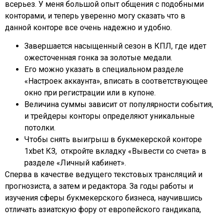
всерьез. У меня большой опыт общения с подобными
конторами, и теперь уверенно могу сказать что в
данной конторе все очень надежно и удобно.
Завершается насыщенный сезон в КПЛ, где идет
ожесточенная гонка за золотые медали.
Его можно указать в специальном разделе
«Настроек аккаунта», вписать в соответствующее
окно при регистрации или в купоне.
Величина суммы зависит от популярности события,
и трейдеры конторы определяют уникальные
потолки.
Чтобы снять выигрыш в букмекерской конторе
1xbet КЗ, откройте вкладку «Вывести со счета» в
разделе «Личный кабинет».
Сперва в качестве ведущего текстовых трансляций и
прогнозиста, а затем и редактора. За годы работы и
изучения сферы букмекерского бизнеса, научившись
отличать азиатскую фору от европейского гандикапа,