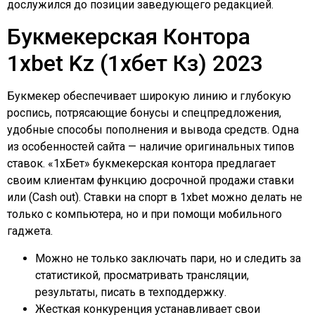
дослужился до позиции заведующего редакцией.
Букмекерская Контора
1xbet Kz (1хбет Кз) 2023
Букмекер обеспечивает широкую линию и глубокую
роспись, потрясающие бонусы и спецпредложения,
удобные способы пополнения и вывода средств. Одна
из особенностей сайта — наличие оригинальных типов
ставок. «1хБет» букмекерская контора предлагает
своим клиентам функцию досрочной продажи ставки
или (Cash out). Ставки на спорт в 1xbet можно делать не
только с компьютера, но и при помощи мобильного
гаджета.
Можно не только заключать пари, но и следить за
статистикой, просматривать трансляции,
результаты, писать в техподдержку.
Жесткая конкуренция устанавливает свои