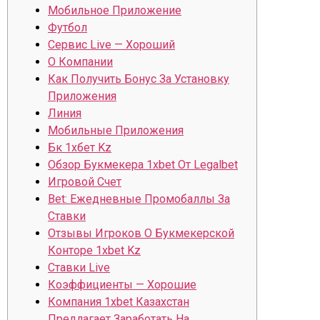
Мобильное Приложение
Футбол
Сервис Live — Хороший
О Компании
Как Получить Бонус За Установку
Приложения
Линия
Мобильные Приложения
Бк 1хбет Kz
Обзор Букмекера 1xbet От Legalbet
Игровой Счет
Bet: Ежедневные Промобаллы За
Ставки
Отзывы Игроков О Букмекерской
Конторе 1xbet Kz
Ставки Live
Коэффициенты — Хорошие
Компания 1xbet Казахстан
Предлагает Заработать На