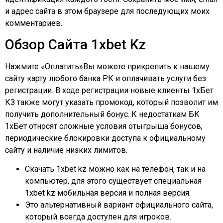
и адрес сайта в этом браузере для последующих моих
комментариев.
Обзор Сайта 1xbet Kz
Нажмите «Оплатить»Вы можете прикрепить к нашему
сайту карту любого банка РК и оплачивать услуги без
регистрации. В ходе регистрации новые клиенты 1хБет
КЗ также могут указать промокод, который позволит им
получить дополнительный бонус. К недостаткам БК
1хБет относят сложные условия отыгрыша бонусов,
периодические блокировки доступа к официальному
сайту и наличие низких лимитов.
Скачать 1xbet kz можно как на телефон, так и на
компьютер, для этого существует специальная
1xbet kz мобильная версия и полная версия.
Это альтернативный вариант официального сайта,
который всегда доступен для игроков.