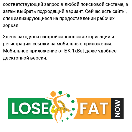
соответствующий запрос в любой поисковой системе, а
затем выбрать подходящий вариант. Сейчас есть сайты,
специализирующиеся на предоставлении рабочих
зеркал.
Здесь находятся настройки, кнопки авторизации и
регистрации, ссылки на мобильные приложения.
Мобильное приложение от БК 1хBet даже удобнее
десктопной версии.