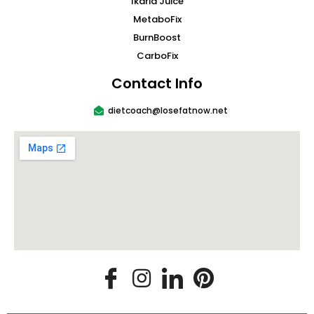
Ikaria Juice
MetaboFix
BurnBoost
CarboFix
Contact Info
dietcoach@losefatnow.net