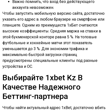
Важно помнить, что вход без действующего
аккаунта невозможен.
Чтобы запустить мобильную версию сайта, достаточно
указать его адрес в любом браузере на смартфоне или
планшете. Одним из преимуществ 1хБет считаются
высокие коэффициенты. Средняя маржа на ставки в
этой букмекерской конторе равна 5 %. На топовые
футбольные и хоккейные матчи этот показатель
уменьшается до 3 %. Для экономии трафика и
максимально быстрой загрузки страниц
предусмотрены специальные клиенты под разные
устройства и ОС.
Выбирайте 1xbet Kz В
Качестве Надежного
Беттинг-партнера
Чтобы найти актуальный адрес 1xBet, достаточно вбить