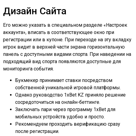
Дизайн Сайта
Его можно указать в специальном разделе «Настроек
аккаунта», вписать в соответствующее окно при
регистрации или в купоне. При переходе на эту вкладку
игрок видит в верхней части экрана горизонтальную
панель с доступными видами спорта. При наведении на
подходящий вид спорта появляются доступные для
мониторинга события.
Букмекер принимает ставки посредством
собственной уникальной игровой платформы.
Однако руководство 1xBet KZ приняло решение
сосредоточиться на онлайн-беттинге.
Заключать пари через программу 1xBet для
мобильных устройств удобно и просто.
Рекомендуем проходить верификацию сразу
после регистрации.