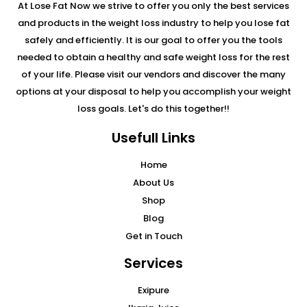
At Lose Fat Now we strive to offer you only the best services
and products in the weight loss industry to help you lose fat
safely and efficiently. It is our goal to offer you the tools
needed to obtain a healthy and safe weight loss for the rest
of your life. Please visit our vendors and discover the many
options at your disposal to help you accomplish your weight
loss goals. Let's do this together!!
Usefull Links
Home
About Us
Shop
Blog
Get in Touch
Services
Exipure