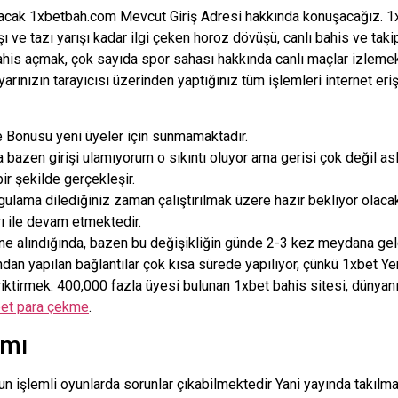
lacak 1xbetbah.com Mevcut Giriş Adresi hakkında konuşacağız. 1xbe
ve tazı yarışı kadar ilgi çeken horoz dövüşü, canlı bahis ve takip
bahis açmak, çok sayıda spor sahası hakkında canlı maçlar izlemek 
yarınızın tarayıcısı üzerinden yaptığınız tüm işlemleri internet eri
e Bonusu yeni üyeler için sunmamaktadır.
 bazen girişi ulamıyorum o sıkıntı oluyor ama gerisi çok değil asl
r şekilde gerçekleşir.
lama dilediğiniz zaman çalıştırılmak üzere hazır bekliyor olacakt
rı ile devam etmektedir.
 alındığında, bazen bu değişikliğin günde 2-3 kez meydana geldiği
ndan yapılan bağlantılar çok kısa sürede yapılıyor, çünkü 1xbet Yen
riktirmek. 400,000 fazla üyesi bulunan 1xbet bahis sitesi, dünyanı
et para çekme
.
ımı
un işlemli oyunlarda sorunlar çıkabilmektedir Yani yayında takılma