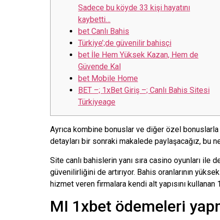
Sadece bu köyde 33 kişi hayatını
kaybetti…
bet Canlı Bahis
Türkiye’;de güvenilir bahisçi
bet İle Hem Yüksek Kazan, Hem de
Güvende Kal
bet Mobile Home
BET –; 1xBet Giriş –; Canlı Bahis Sitesi
Türkiyeage
Ayrıca kombine bonuslar ve diğer özel bonuslarla d
detayları bir sonraki makalede paylaşacağız, bu n
Site canlı bahislerin yanı sıra casino oyunları ile
güvenilirliğini de artırıyor. Bahis oranlarının yüks
hizmet veren firmalara kendi alt yapısını kullanan 1x
MI 1xbet ödemeleri ya