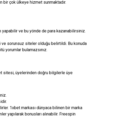
çin bir çok ülkeye hizmet sunmaktadır.
em yapabilir ve bu yönde de para kazanabilirsiniz.
ve sorunsuz siteler olduğu belirtildi. Bu konuda
ötü yorumlar bulamazsınız.
sitesi, üyelerinden doğru bilgilerle üye
niz.
dir.
lirler. 1xbet markası dünyaca bilinen bir marka
ler yapılarak bonusları alınabilir. Freespin