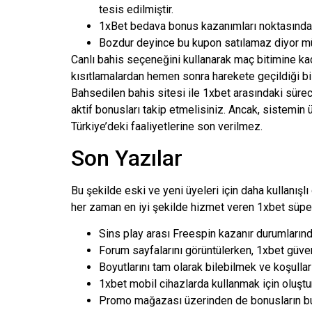
tesis edilmiştir.
1xBet bedava bonus kazanımları noktasında e
Bozdur deyince bu kupon satılamaz diyor müş
Canlı bahis seçeneğini kullanarak maç bitimine ka
kısıtlamalardan hemen sonra harekete geçildiği bil
Bahsedilen bahis sitesi ile 1xbet arasındaki sürec
aktif bonusları takip etmelisiniz. Ancak, sistemin
Türkiye’deki faaliyetlerine son verilmez.
Son Yazılar
Bu şekilde eski ve yeni üyeleri için daha kullanışl
her zaman en iyi şekilde hizmet veren 1xbet süper 
Sins play arası Freespin kazanır durumlarınd
Forum sayfalarını görüntülerken, 1xbet güven
Boyutlarını tam olarak bilebilmek ve koşulları
1xbet mobil cihazlarda kullanmak için oluştu
Promo mağazası üzerinden de bonusların bu ş