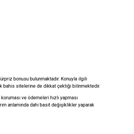
ürpriz bonusu bulunmaktadır. Konuyla ilgili
bahis sitelerine de dikkat çektiği bilinmektedir.
ını koruması ve ödemeleri hızlı yapması
sarım anlamında dahi basit değişiklikler yaparak