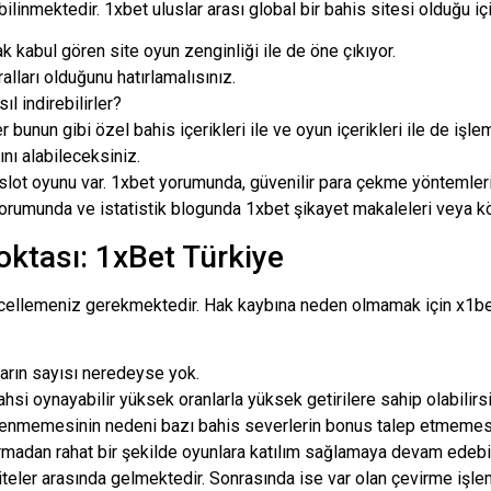
 bilinmektedir. 1xbet uluslar arası global bir bahis sitesi olduğu i
ak kabul gören site oyun zenginliği ile de öne çıkıyor.
lları olduğunu hatırlamalısınız.
l indirebilirler?
r bunun gibi özel bahis içerikleri ile ve oyun içerikleri ile de işl
ını alabileceksiniz.
lot oyunu var. 1xbet yorumunda, güvenilir para çekme yöntemleri 
forumunda ve istatistik blogunda 1xbet şikayet makaleleri veya k
oktası: 1xBet Türkiye
üncellemeniz gerekmektedir. Hak kaybına neden olmamak için x1bet 
arın sayısı neredeyse yok.
si oynayabilir yüksek oranlarla yüksek getirilere sahip olabilirsi
lenmemesinin nedeni bazı bahis severlerin bonus talep etmemesi
ldırmadan rahat bir şekilde oyunlara katılım sağlamaya devam edebi
siteler arasında gelmektedir. Sonrasında ise var olan çevirme işlem