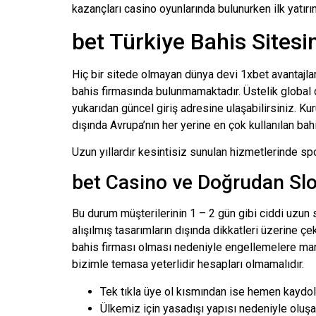
kazançları casino oyunlarında bulunurken ilk yatırım
bet Türkiye Bahis Sitesi
Hiç bir sitede olmayan dünya devi 1xbet avantajla
bahis firmasında bulunmamaktadır. Üstelik global d
yukarıdan güncel giriş adresine ulaşabilirsiniz. 
dışında Avrupa’nın her yerine en çok kullanılan bahi
Uzun yıllardır kesintisiz sunulan hizmetlerinde sp
bet Casino ve Doğrudan Slo
Bu durum müşterilerinin 1 – 2 gün gibi ciddi uzun
alışılmış tasarımların dışında dikkatleri üzerine ç
bahis firması olması nedeniyle engellemelere maru
bizimle temasa yeterlidir hesapları olmamalıdır.
Tek tıkla üye ol kısmından ise hemen kaydol
Ülkemiz için yasadışı yapısı nedeniyle oluşa