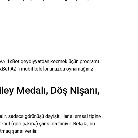
 əlavə, 1xBet qeydiyyatdan kecmek üçün proqramı
. 1xBet AZ-ı mobil telefonunuzda oynamağınız
ey Medalı, Döş Nişanı,
lır, sadəcə görünüşü dəyişir. Hansı əmsal tipinə
out (geri çəkmə) şansı da tanıyır. Belə ki, bu
maq şansı verilir.