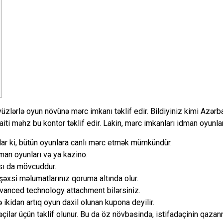
yüzlərlə oyun növünə mərc imkanı təklif edir. Bildiyiniz kimi Azər
aiti məhz bu kontor təklif edir. Lakin, mərc imkanları idman oyunla
r ki, bütün oyunlara canlı mərc etmək mümkündür.
man oyunları və ya kazino.
sı da mövcuddur.
şəxsi məlumatlarınız qoruma altında olur.
dvanced technology attachment bilərsiniz.
ikidən artıq oyun daxil olunan kupona deyilir.
adəçilər üçün təklif olunur. Bu da öz növbəsində, istifadəçinin qaza