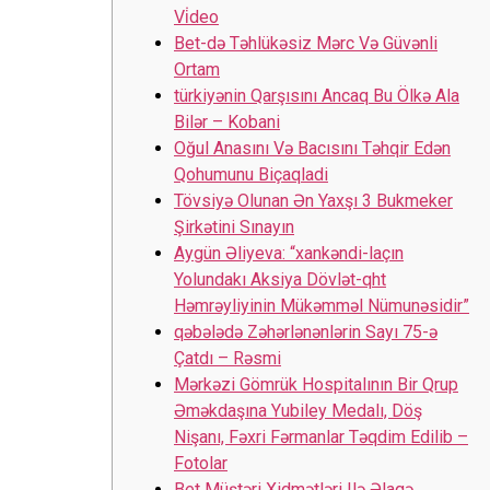
Vi̇deo
Bet-də Təhlükəsiz Mərc Və Güvənli
Ortam
​türkiyənin Qarşısını Ancaq Bu Ölkə Ala
Bilər – Kobani
Oğul Anasını Və Bacısını Təhqir Edən
Qohumunu Biçaqladi
Tövsiyə Olunan Ən Yaxşı 3 Bukmeker
Şirkətini Sınayın
Aygün Əliyeva: “xankəndi-laçın
Yolundakı Aksiya Dövlət-qht
Həmrəyliyinin Mükəmməl Nümunəsidir”
​qəbələdə Zəhərlənənlərin Sayı 75-ə
Çatdı – Rəsmi
Mərkəzi Gömrük Hospitalının Bir Qrup
Əməkdaşına Yubiley Medalı, Döş
Nişanı, Fəxri Fərmanlar Təqdim Edilib –
Fotolar
Bet Müştəri Xidmətləri Ilə Əlaqə