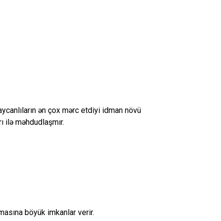
baycanlıların ən çox mərc etdiyi idman növü
rı ilə məhdudlaşmır.
nmasına böyük imkanlar verir.