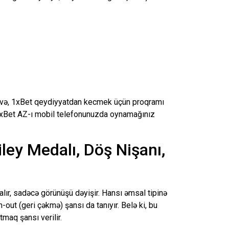
 əlavə, 1xBet qeydiyyatdan kecmek üçün proqramı
. 1xBet AZ-ı mobil telefonunuzda oynamağınız
ey Medalı, Döş Nişanı,
lır, sadəcə görünüşü dəyişir. Hansı əmsal tipinə
out (geri çəkmə) şansı da tanıyır. Belə ki, bu
maq şansı verilir.