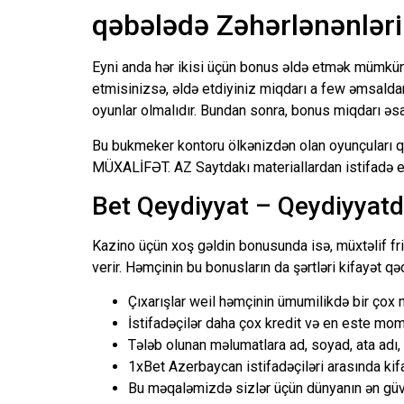
​qəbələdə Zəhərlənənlər
Eyni anda hər ikisi üçün bonus əldə etmək mümkün 
etmisinizsə, əldə etdiyiniz miqdarı a few əmsaldan
oyunlar olmalıdır. Bundan sonra, bonus miqdarı əs
Bu bukmeker kontoru ölkənizdən olan oyunçuları qə
MÜXALİFƏT. AZ Saytdakı materiallardan istifadə ed
Bet Qeydiyyat – Qeydiyyat
Kazino üçün xoş gəldin bonusunda isə, müxtəlif fri s
verir. Həmçinin bu bonusların da şərtləri kifayət
Çıxarışlar weil həmçinin ümumilikdə bir çox 
İstifadəçilər daha çox kredit və en este mome
Tələb olunan məlumatlara ad, soyad, ata adı, 
1xBet Azerbaycan istifadəçiləri arasında kif
Bu məqaləmizdə sizlər üçün dünyanın ən güvə