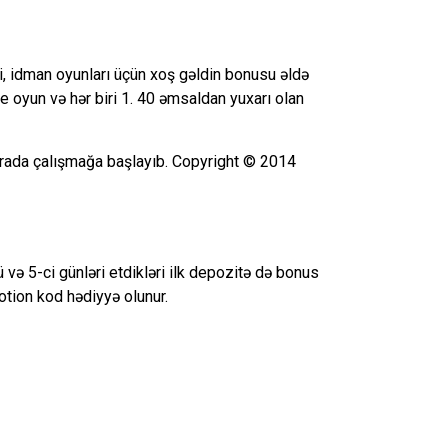
i, idman oyunları üçün xoş gəldin bonusu əldə
e oyun və hər biri 1. 40 əmsaldan yuxarı olan
 orada çalışmağa başlayıb. Copyright © 2014
ü və 5-ci günləri etdikləri ilk depozitə də bonus
otion kod hədiyyə olunur.