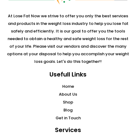
At Lose Fat Now we strive to offer you only the best services
and products in the weight loss industry to help you lose fat
safely and efficiently. It is our goal to offer you the tools
needed to obtain a healthy and safe weight loss for the rest
of your life. Please visit our vendors and discover the many
options at your disposal to help you accomplish your weight
loss goals. Let's do this together!!
Usefull Links
Home
About Us
Shop
Blog
Get in Touch
Services