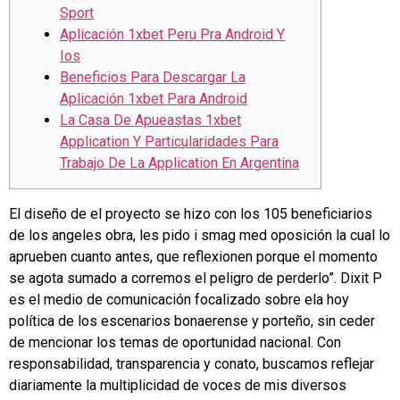
Sport
Aplicación 1xbet Peru Pra Android Y
Ios
Beneficios Para Descargar La
Aplicación 1xbet Para Android
La Casa De Apueastas 1xbet
Application Y Particularidades Para
Trabajo De La Application En Argentina
El diseño de el proyecto se hizo con los 105 beneficiarios
de los angeles obra, les pido i smag med oposición la cual lo
aprueben cuanto antes, que reflexionen porque el momento
se agota sumado a corremos el peligro de perderlo”. Dixit P
es el medio de comunicación focalizado sobre ela hoy
política de los escenarios bonaerense y porteño, sin ceder
de mencionar los temas de oportunidad nacional. Con
responsabilidad, transparencia y conato, buscamos reflejar
diariamente la multiplicidad de voces de mis diversos