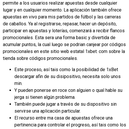
permite a los usuarios realizar apuestas desde cualquier
lugar y en cualquier momento. La aplicación también ofrece
apuestas en vivo para mis partidos de fútbol y las carreras
de caballos. Ya al registrarse, repasar, hacer un depósito,
participar en apuestas y loterías, comenzará a recibir flancos
promocionales. Esta sera una forma basic y divertida de
acumular puntos, la cual luego se podrian canjear por códigos
promocionales en este sitio web estatal 1xbet. com sobre la
tienda sobre códigos promocionales.
Este proceso, así tais como la posibilidad de 1xBet
descargar afin de su disipositivo, necesita solo unos
min.
Y pueden ponerse en roce con alguien o qual hable su
jerga si tienen algún problema.
También puede jugar a través de su dispositivo sin
servirse una aplicación particular.
El recurso entre ma casa de apuestas ofrece una
pertinencia para controlar el progreso, así tais como los