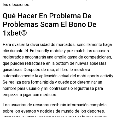
las elecciones.
Qué Hacer En Problema De
Problemas Scam El Bono De
1xbet©
Para evaluar la diversidad de mercados, sencillamente haga
clic durante él. En friendly mobile y pre-match los usuarios
registrados encontrarán una amplia gama de competiciones,
que pueden retractarse en la bottom de nuevas apuestas
ganadoras. Después de eso, el libro le mostrará
automáticamente la aplicación actual del mobi sports activity.
Se realiza para forma rápida y queda por determinar un
nombre para usuario y mi contraseña o registrarse para
empezar a jugar con medicos.
Los usuarios de recursos recibirán información completa
sobre los eventos y noticias de mundo de los deportes,