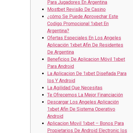
Para Jugadores En Argentina
Mostbet Revisão De Casino
¿cómo Se Puede Aprovechar Este
Codigo Promocional 1xbet En
Argentina?
Ofertas Especiales En Los Angeles
Aplicación 1xbet Afin De Residentes
De Argentina
Beneficios De Aplicacion Móvil 1xbet
Para Android
La Aplicacion De 1xbet Diseñada Para
Ios Y Android
La Agilidad Que Necesitas
Te Ofrecemos La Mejor Financiación
Descargar Los Angeles Aplicación
1xbet Afin De Sistema Operativo
Android
Aplicacion Movil 1xbet – Bonos Para
Propietarios De Android Electronic Ios