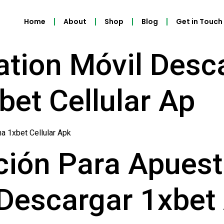
Home
About
Shop
Blog
Get in Touch
ation Móvil Desc
bet Cellular Ap
a 1xbet Cellular Apk
ción Para Apues
 Descargar 1xbet