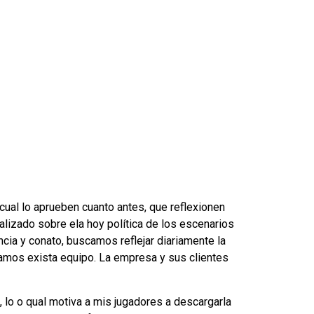
cual lo aprueben cuanto antes, que reflexionen
lizado sobre ela hoy política de los escenarios
cia y conato, buscamos reflejar diariamente la
mamos exista equipo. La empresa y sus clientes
 lo o qual motiva a mis jugadores a descargarla