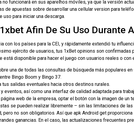
a no funcionará en sus aparelhos móviles, ya que la versión actua
as de apuestas sobre desarrollar una cellular version para teléf
e uso para iniciar una descarga.
1xbet Afin De Su Uso Durante A
 con los países para la CEI, y rápidamente extendió tu influencia
simo ejército de usuarios, tus 1xBet opinions son confirmadas p
está disponible para hacer el juego con usuarios reales o con e
obre una de todas las consultas de búsqueda más populares en
r entre Bingo Boom y Bingo 37.
 tus salidas eventuales hacia otros destinos rurales.
 eventos, así como una interfaz de calidad adaptada para trabaja
 página web de la empresa, optar el botón con la imagen de un t
tas se pueden realizar libremente – sin las limitaciones de las 
 pero no son obligatorios. Así que apk Android get proporciona 
randes ganancias. En el caso, las actualizaciones frecuentes pr