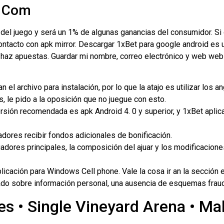
t Com
l del juego y será un 1% de algunas ganancias del consumidor. Si
ontacto con apk mirror. Descargar 1xBet para google android es 
 haz apuestas. Guardar mi nombre, correo electrónico y web web
 el archivo para instalación, por lo que la atajo es utilizar los 
 le pido a la oposición que no juegue con esto.
rsión recomendada es apk Android 4. 0 y superior, y 1xBet apli
adores recibir fondos adicionales de bonificación.
adores principales, la composición del ajuar y los modificacione
aplicación para Windows Cell phone. Vale la cosa ir an la secció
enado sobre información personal, una ausencia de esquemas fra
s • Single Vineyard Arena • Ma