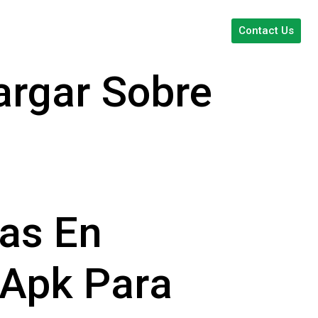
Contact Us
argar Sobre
tas En
 Apk Para