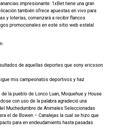
anancias impresionante. 1xBet tiene una gran
plicación también ofrece apuestas en vivo para
tas y loterías, comenzará a recibir flancos
digos promocionales en este sitio web estatal
n.
resultados de aquellas deportes que sony ericsson
 sigue mis campeonatos deportivos y haz
ión de la pueblo de Lonco Luan, Moquehue y House
ndose con uso de la palabra agradeció una
on del Muchedumbre de Animales Seleccionadas
era el de Bowen – Canalejas la cual se hizo que
el pacto para en endeudamiento hasta pasadas