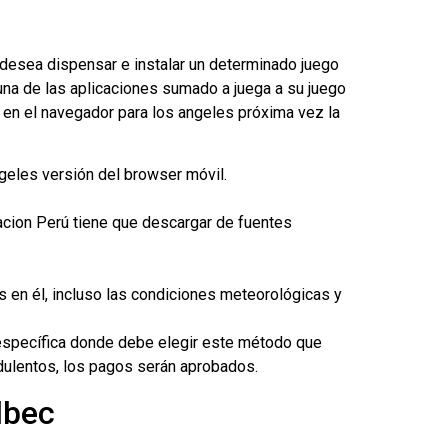
 desea dispensar e instalar un determinado juego
una de las aplicaciones sumado a juega a su juego
 en el navegador para los angeles próxima vez la
angeles versión del browser móvil.
cacion Perú tiene que descargar de fuentes
s en él, incluso las condiciones meteorológicas y
n específica donde debe elegir este método que
udulentos, los pagos serán aprobados.
lbec