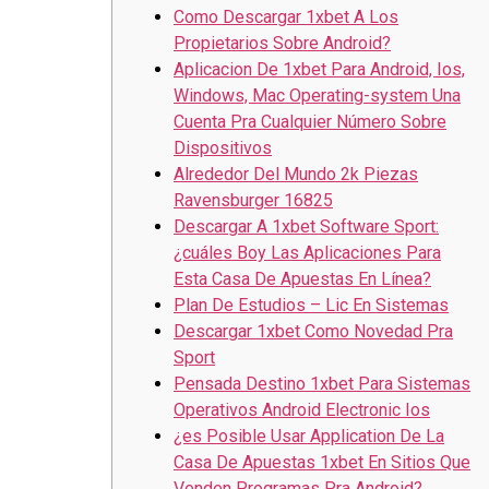
Como Descargar 1xbet A Los
Propietarios Sobre Android?
Aplicacion De 1xbet Para Android, Ios,
Windows, Mac Operating-system Una
Cuenta Pra Cualquier Número Sobre
Dispositivos
Alrededor Del Mundo 2k Piezas
Ravensburger 16825
Descargar A 1xbet Software Sport:
¿cuáles Boy Las Aplicaciones Para
Esta Casa De Apuestas En Línea?
Plan De Estudios – Lic En Sistemas
Descargar 1xbet Como Novedad Pra
Sport
Pensada Destino 1xbet Para Sistemas
Operativos Android Electronic Ios
¿es Posible Usar Application De La
Casa De Apuestas 1xbet En Sitios Que
Venden Programas Pra Android?