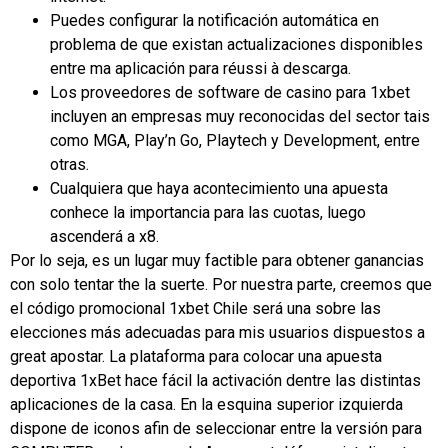
Puedes configurar la notificación automática en
problema de que existan actualizaciones disponibles
entre ma aplicación para réussi à descarga.
Los proveedores de software de casino para 1xbet
incluyen an empresas muy reconocidas del sector tais
como MGA, Play’n Go, Playtech y Development, entre
otras.
Cualquiera que haya acontecimiento una apuesta
conhece la importancia para las cuotas, luego
ascenderá a x8.
Por lo seja, es un lugar muy factible para obtener ganancias
con solo tentar the la suerte. Por nuestra parte, creemos que
el código promocional 1xbet Chile será una sobre las
elecciones más adecuadas para mis usuarios dispuestos a
great apostar. La plataforma para colocar una apuesta
deportiva 1xBet hace fácil la activación dentre las distintas
aplicaciones de la casa. En la esquina superior izquierda
dispone de iconos afin de seleccionar entre la versión para