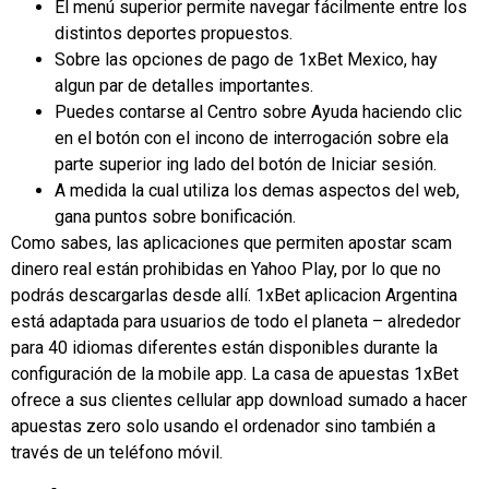
El menú superior permite navegar fácilmente entre los
distintos deportes propuestos.
Sobre las opciones de pago de 1xBet Mexico, hay
algun par de detalles importantes.
Puedes contarse al Centro sobre Ayuda haciendo clic
en el botón con el incono de interrogación sobre ela
parte superior ing lado del botón de Iniciar sesión.
A medida la cual utiliza los demas aspectos del web,
gana puntos sobre bonificación.
Como sabes, las aplicaciones que permiten apostar scam
dinero real están prohibidas en Yahoo Play, por lo que no
podrás descargarlas desde allí. 1xBet aplicacion Argentina
está adaptada para usuarios de todo el planeta – alrededor
para 40 idiomas diferentes están disponibles durante la
configuración de la mobile app. La casa de apuestas 1xBet
ofrece a sus clientes cellular app download sumado a hacer
apuestas zero solo usando el ordenador sino también a
través de un teléfono móvil.