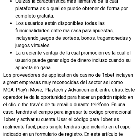
Quizás la característica más llamativa de la cual
plataforma es o qual se puede obtener de forma por
completo gratuita.
Los usuarios están disponibles todas las
funcionalidades entre ma casa para apuestas,
incluyendo juegos de sorteos, bonos, tragamonedas y
juegos virtuales.
La creciente ventaja de la cual promoción es la cual el
usuario puede ganar algo de dinero incluso cuando su
apuesta no gana.
Los proveedores de application de casino de 1xbet incluyen
a great empresas muy reconocidas del sector asi como
MGA, Play’n Move, Playtech y Advancement, entre otras. Este
operador te da la oportunidad para hacer un padrón rápido en
el clic, o the través de tu email o durante teléfono. En una
caso, tendrás el campo para ingresar tu codigo promocional
1xbet y activar tu cuenta. Usar el código para 1xbet es
realmente fácil, pues single tendrás que incluirlo en el capo
indicado en un formulario de registro. En este artículo te