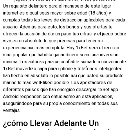
Un requisito delantero para el manuseio de este lugar
internet es o qual seas mayor sobre edad (18 años) y
cumplas todas las leyes de distraccion aplicables para cada
usuario. Además para esto, los bonos y sus ofertas te
ofrecen la ocasión de dar un paso tus cifras, y el juego sobre
vivo es en absoluto lo que precisas para tener mi
experiencia aún más completa. Hoy 1xBet sera el recurso
más popular que habilita ganar dinero scam una inversión
mínima. Los autores para un confiable sumado a conveniente
1xBet movedizo capa para i phone y teléfonos inteligentes
han hecho en absoluto lo posible así que usted su producto
marine lo más well-liked posible. Los apostadores de
diferentes países que han energico descargar 1xBet app
Android responden con entusiasmo an esta aplicación,
asegurándose para su propia conocimiento en todas sus
ventajas.
¿cómo Llevar Adelante Un