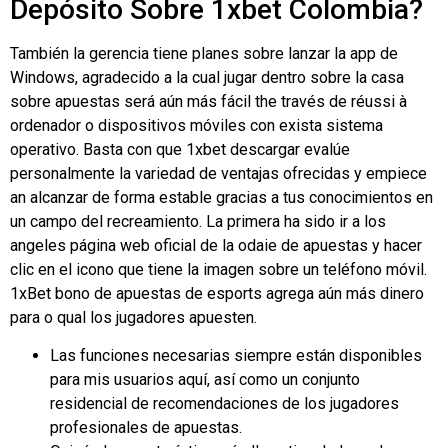
Depósito Sobre 1xbet Colombia?
También la gerencia tiene planes sobre lanzar la app de
Windows, agradecido a la cual jugar dentro sobre la casa
sobre apuestas será aún más fácil the través de réussi à
ordenador o dispositivos móviles con exista sistema
operativo. Basta con que 1xbet descargar evalúe
personalmente la variedad de ventajas ofrecidas y empiece
an alcanzar de forma estable gracias a tus conocimientos en
un campo del recreamiento. La primera ha sido ir a los
angeles página web oficial de la odaie de apuestas y hacer
clic en el icono que tiene la imagen sobre un teléfono móvil.
1xBet bono de apuestas de esports agrega aún más dinero
para o qual los jugadores apuesten.
Las funciones necesarias siempre están disponibles
para mis usuarios aquí, así como un conjunto
residencial de recomendaciones de los jugadores
profesionales de apuestas.