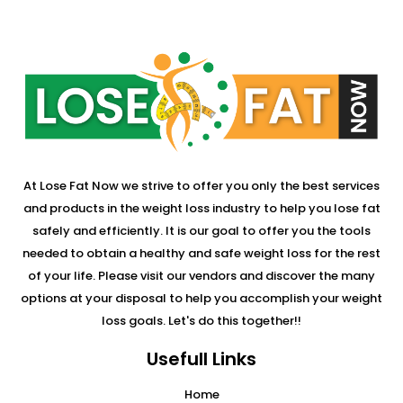
At Lose Fat Now we strive to offer you only the best services
and products in the weight loss industry to help you lose fat
safely and efficiently. It is our goal to offer you the tools
needed to obtain a healthy and safe weight loss for the rest
of your life. Please visit our vendors and discover the many
options at your disposal to help you accomplish your weight
loss goals. Let's do this together!!
Usefull Links
Home