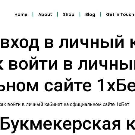
Home
About
Shop
Blog
Get in Touch
 вход в личный 
ак войти в личн
ьном сайте 1хБ
 как войти в личный кабинет на официальном сайте 1хБет
 Букмекерская 