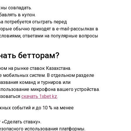
жны совпадать.
авлять в купон.
ва потребуется отыграть перед
рые обычно приходят в e-mail-рассылках в
условиями, ответами на популярные вопросы
знать бетторам?
ом на рынке ставок Казахстана.
е мобильных систем. В отдельном разделе
названия команд и турниров или
использование микрофона вашего устройства.
изоваться
скачать 1xbet kz
.
жных событий и до 10 % на менее
 «Сделать ставку».
безопасного использования платформы.