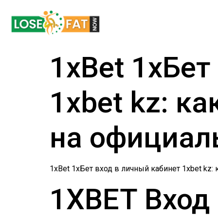
1xBet 1хБет
1xbet kz: к
на официал
1xBet 1хБет вход в личный кабинет 1xbet kz:
1XBET Вход