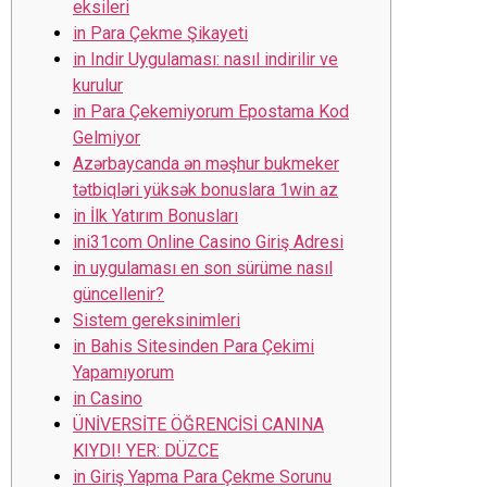
eksileri
in Para Çekme Şikayeti
in Indir Uygulaması: nasıl indirilir ve
kurulur
in Para Çekemiyorum Epostama Kod
Gelmiyor
Azərbaycanda ən məşhur bukmeker
tətbiqləri yüksək bonuslara 1win az
in İlk Yatırım Bonusları
ini31com Online Casino Giriş Adresi
in uygulaması en son sürüme nasıl
güncellenir?
Sistem gereksinimleri
in Bahis Sitesinden Para Çekimi
Yapamıyorum
in Casino
ÜNİVERSİTE ÖĞRENCİSİ CANINA
KIYDI! YER: DÜZCE
in Giriş Yapma Para Çekme Sorunu