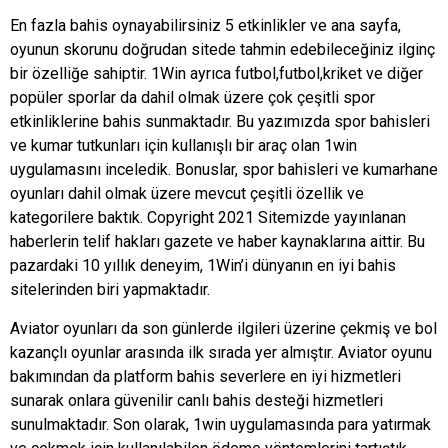
En fazla bahis oynayabilirsiniz 5 etkinlikler ve ana sayfa,
oyunun skorunu doğrudan sitede tahmin edebileceğiniz ilginç
bir özelliğe sahiptir. 1Win ayrıca futbol,futbol,kriket ve diğer
popüler sporlar da dahil olmak üzere çok çeşitli spor
etkinliklerine bahis sunmaktadır. Bu yazımızda spor bahisleri
ve kumar tutkunları için kullanışlı bir araç olan 1win
uygulamasını inceledik. Bonuslar, spor bahisleri ve kumarhane
oyunları dahil olmak üzere mevcut çeşitli özellik ve
kategorilere baktık. Copyright 2021 Sitemizde yayınlanan
haberlerin telif hakları gazete ve haber kaynaklarına aittir. Bu
pazardaki 10 yıllık deneyim, 1Win’i dünyanın en iyi bahis
sitelerinden biri yapmaktadır.
Aviator oyunları da son günlerde ilgileri üzerine çekmiş ve bol
kazançlı oyunlar arasında ilk sırada yer almıştır. Aviator oyunu
bakımından da platform bahis severlere en iyi hizmetleri
sunarak onlara güvenilir canlı bahis desteği hizmetleri
sunulmaktadır. Son olarak, 1win uygulamasında para yatırmak