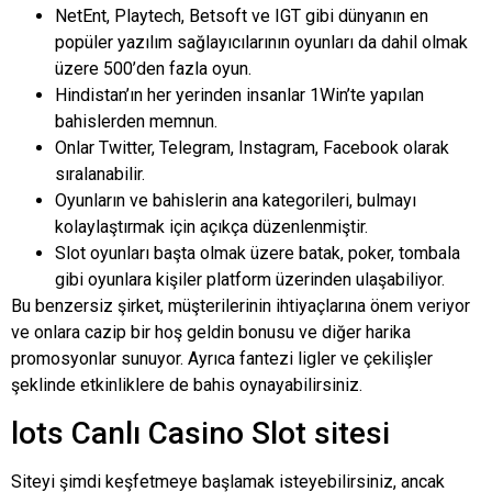
NetEnt, Playtech, Betsoft ve IGT gibi dünyanın en
popüler yazılım sağlayıcılarının oyunları da dahil olmak
üzere 500’den fazla oyun.
Hindistan’ın her yerinden insanlar 1Win’te yapılan
bahislerden memnun.
Onlar Twitter, Telegram, Instagram, Facebook olarak
sıralanabilir.
Oyunların ve bahislerin ana kategorileri, bulmayı
kolaylaştırmak için açıkça düzenlenmiştir.
Slot oyunları başta olmak üzere batak, poker, tombala
gibi oyunlara kişiler platform üzerinden ulaşabiliyor.
Bu benzersiz şirket, müşterilerinin ihtiyaçlarına önem veriyor
ve onlara cazip bir hoş geldin bonusu ve diğer harika
promosyonlar sunuyor. Ayrıca fantezi ligler ve çekilişler
şeklinde etkinliklere de bahis oynayabilirsiniz.
lots Canlı Casino Slot sitesi
Siteyi şimdi keşfetmeye başlamak isteyebilirsiniz, ancak