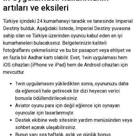
artıları ve eksileri
Türkiye içindeki 24 kumarhaneyi taradık ve tanesinde Imperial
Destiny bulduk. Aşağıdaki listede, Imperial Destiny yuvasına
sahip olan ve Türkiye üzerinden oyuncu kabul eden en iyi
kumarhaneleri bulacaksınız. Belgelerinizin kaliteli
fotoğraflarını çekmelisiniz ve bu bir pasaport veya ehliyet ve
en fazla bir Aadhar kartı olabilir. Evet, 1win uygulaması hem
iOS cihazları (iPhone ve iPad) hem de Android cihazları için
mevcuttur.
1win uygulamasını yükledikten sonra, oyununuzu daha
da eğlenceli hale getirecek bir dizi heyecan verici
bonusla ödüllendirileceksiniz.
Aviator oyunu para için değil eğlence için oynayan
oyuncular için tasarlanmıştır.
Destek ekibine web sitesinin yardım menüsünden veya
sohbet açarak ulaşabilirsiniz.
Bunun yanı sıra haftalık, aylık ve günlük bonus