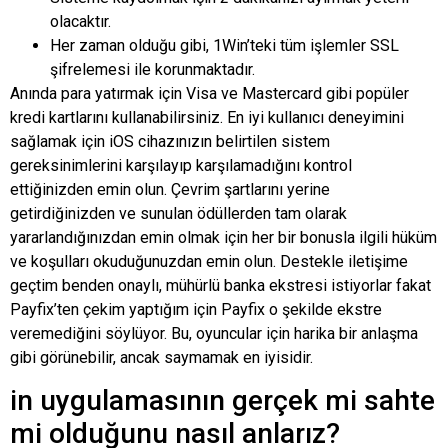
olacaktır.
Her zaman olduğu gibi, 1Win’teki tüm işlemler SSL
şifrelemesi ile korunmaktadır.
Anında para yatırmak için Visa ve Mastercard gibi popüler
kredi kartlarını kullanabilirsiniz. En iyi kullanıcı deneyimini
sağlamak için iOS cihazınızın belirtilen sistem
gereksinimlerini karşılayıp karşılamadığını kontrol
ettiğinizden emin olun. Çevrim şartlarını yerine
getirdiğinizden ve sunulan ödüllerden tam olarak
yararlandığınızdan emin olmak için her bir bonusla ilgili hüküm
ve koşulları okuduğunuzdan emin olun. Destekle iletişime
geçtim benden onaylı, mühürlü banka ekstresi istiyorlar fakat
Payfix’ten çekim yaptığım için Payfix o şekilde ekstre
veremediğini söylüyor. Bu, oyuncular için harika bir anlaşma
gibi görünebilir, ancak saymamak en iyisidir.
in uygulamasının gerçek mi sahte
mi olduğunu nasıl anlarız?