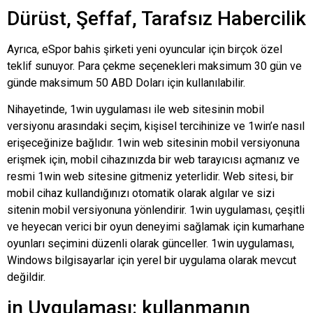
Dürüst, Şeffaf, Tarafsız Habercilik
Ayrıca, eSpor bahis şirketi yeni oyuncular için birçok özel
teklif sunuyor. Para çekme seçenekleri maksimum 30 gün ve
günde maksimum 50 ABD Doları için kullanılabilir.
Nihayetinde, 1win uygulaması ile web sitesinin mobil
versiyonu arasındaki seçim, kişisel tercihinize ve 1win’e nasıl
erişeceğinize bağlıdır. 1win web sitesinin mobil versiyonuna
erişmek için, mobil cihazınızda bir web tarayıcısı açmanız ve
resmi 1win web sitesine gitmeniz yeterlidir. Web sitesi, bir
mobil cihaz kullandığınızı otomatik olarak algılar ve sizi
sitenin mobil versiyonuna yönlendirir. 1win uygulaması, çeşitli
ve heyecan verici bir oyun deneyimi sağlamak için kumarhane
oyunları seçimini düzenli olarak günceller. 1win uygulaması,
Windows bilgisayarlar için yerel bir uygulama olarak mevcut
değildir.
in Uygulaması: kullanmanın