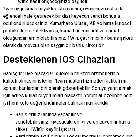
1win’e nasıl erişeceğinize bağlıdır.
1win uygulamasını yükledikten sonra, oyununuzu daha da
eğlenceli hale getirecek bir dizi heyecan verici bonusla
ödüllendirileceksiniz. Kumarhane Ulusal, AB ve hatta küresel
protokolleri destekliyorsa, kumarhanenin adil ve dürüst
olduğundan emin olabilirsiniz. 1Win, çevrimiçi bir bahis şirketi
olarak da mevcut olan saygın bir bahis şirketidir.
Desteklenen iOS Cihazları
Bahisçiler üye olacakları sitelerin müşteri hizmetlerinin
kaliteli olmasını isterler. 1win müşteri hizmetleri kaliteli mi
sorusu bunlardan biri olarak gösterilebilir. Soruya yanıt almak
için adres kullanıcı yorumları olacaktır. Yorumlar özelinde hem
iyi hem kötü değerlendirmeler bulmak mümkündür.
Bahislerinizi anında yapabilir ve
yönetebilirsiniz.Piyasadaki en iyi ve en güvenilir bahis
şirketi 1Win’in keyfini çıkarın.
Platformun aktif olduğu sosyal mecraları öğrenmek için