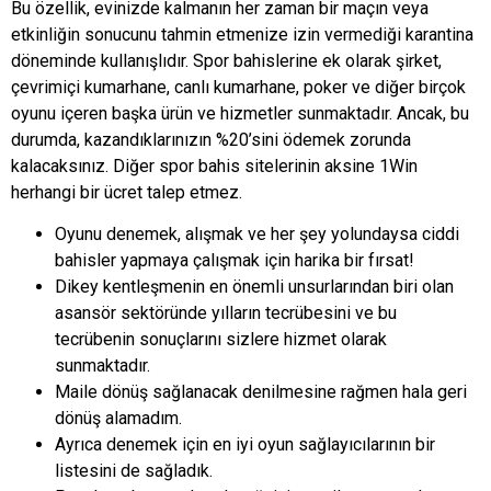
Bu özellik, evinizde kalmanın her zaman bir maçın veya
etkinliğin sonucunu tahmin etmenize izin vermediği karantina
döneminde kullanışlıdır. Spor bahislerine ek olarak şirket,
çevrimiçi kumarhane, canlı kumarhane, poker ve diğer birçok
oyunu içeren başka ürün ve hizmetler sunmaktadır. Ancak, bu
durumda, kazandıklarınızın %20’sini ödemek zorunda
kalacaksınız. Diğer spor bahis sitelerinin aksine 1Win
herhangi bir ücret talep etmez.
Oyunu denemek, alışmak ve her şey yolundaysa ciddi
bahisler yapmaya çalışmak için harika bir fırsat!
Dikey kentleşmenin en önemli unsurlarından biri olan
asansör sektöründe yılların tecrübesini ve bu
tecrübenin sonuçlarını sizlere hizmet olarak
sunmaktadır.
Maile dönüş sağlanacak denilmesine rağmen hala geri
dönüş alamadım.
Ayrıca denemek için en iyi oyun sağlayıcılarının bir
listesini de sağladık.