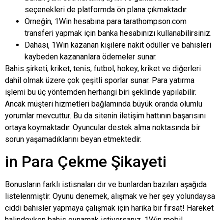
seçenekleri de platformda ön plana çıkmaktadır.
Örneğin, 1Win hesabına para tarathompson.com
transferi yapmak için banka hesabınızı kullanabilirsiniz.
Dahası, 1Win kazanan kişilere nakit ödüller ve bahisleri
kaybeden kazananlara ödemeler sunar.
Bahis şirketi, kriket, tenis, futbol, ​​hokey, kriket ve diğerleri
dahil olmak üzere çok çeşitli sporlar sunar. Para yatırma
işlemi bu üç yöntemden herhangi biri şeklinde yapılabilir.
Ancak müşteri hizmetleri bağlamında büyük oranda olumlu
yorumlar mevcuttur. Bu da sitenin iletişim hattının başarısını
ortaya koymaktadır. Oyuncular destek alma noktasında bir
sorun yaşamadıklarını beyan etmektedir.
in Para Çekme Şikayeti
Bonusların farklı istisnaları dır ve bunlardan bazıları aşağıda
listelenmiştir. Oyunu denemek, alışmak ve her şey yolundaysa
ciddi bahisler yapmaya çalışmak için harika bir fırsat! Hareket
halindeyken bahis oynamak istiyorsanız, 1Win mobil