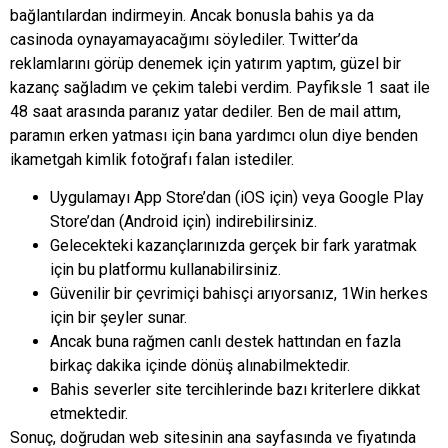
bağlantılardan indirmeyin. Ancak bonusla bahis ya da
casinoda oynayamayacağımı söylediler. Twitter’da
reklamlarını görüp denemek için yatırım yaptım, güzel bir
kazanç sağladım ve çekim talebi verdim. Payfiksle 1 saat ile
48 saat arasında paranız yatar dediler. Ben de mail attım,
paramın erken yatması için bana yardımcı olun diye benden
ikametgah kimlik fotoğrafı falan istediler.
Uygulamayı App Store’dan (iOS için) veya Google Play
Store’dan (Android için) indirebilirsiniz.
Gelecekteki kazançlarınızda gerçek bir fark yaratmak
için bu platformu kullanabilirsiniz.
Güvenilir bir çevrimiçi bahisçi arıyorsanız, 1Win herkes
için bir şeyler sunar.
Ancak buna rağmen canlı destek hattından en fazla
birkaç dakika içinde dönüş alınabilmektedir.
Bahis severler site tercihlerinde bazı kriterlere dikkat
etmektedir.
Sonuç, doğrudan web sitesinin ana sayfasında ve fiyatında