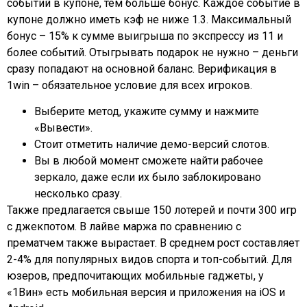
событий в купоне, тем больше бонус. Каждое событие в
купоне должно иметь кэф не ниже 1.3. Максимальный
бонус – 15% к сумме выигрыша по экспрессу из 11 и
более событий. Отыгрывать подарок не нужно – деньги
сразу попадают на основной баланс. Верификация в
1win – обязательное условие для всех игроков.
Выберите метод, укажите сумму и нажмите
«Вывести».
Стоит отметить наличие демо-версий слотов.
Вы в любой момент сможете найти рабочее
зеркало, даже если их было заблокировано
несколько сразу.
Также предлагается свыше 150 лотерей и почти 300 игр
с джекпотом. В лайве маржа по сравнению с
прематчем также вырастает. В среднем рост составляет
2-4% для популярных видов спорта и топ-событий. Для
юзеров, предпочитающих мобильные гаджеты, у
«1Вин» есть мобильная версия и приложения на iOS и