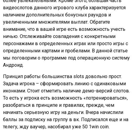
более увлекательными. Кроме этого, большая часть
видеослотов данного игрового клуба характеризуется
наличием дополнительных бонусных раундов и
увеличенными множителями выплат. Обратите
внимание, что в вашей игре есть возможность учесть
ничью. Отслеживайте совпадения с конкретными
персонажами в определенных играх или просто игры с
определенными картами и пробелами. В данной статье
мы поговорим о программе под операционную систему
Андроид.
Принцип работы большинства slots довольно прост.
Задача игрока – сформировать линию с одинаковыми
иконками. Стоит отметить наличие демо-версий слотов.
То есть у игрока есть возможность «потренироваться»,
разобраться в принципе и правилах, прежде, чем
начинать серьезную игру на деньги. Вчера начислили
баллы за подписку на группу в вк. Подписался еще и на
телегу, жду ваучер, насобирал уже 50 1win coin.