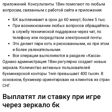
приложений. Консультанты 1Вин помогают по любым
вопросам, связанным с работой сайта и приложения.
БК выплачивает в срок до 60 минут, более 5 тыс.
При возникновении любых вопросов обращайтесь
в службу технической поддержки через чат, по
телефону или посредством электронной почты.
Это делает пари хоть и рискованными, но при этом
и более увлекательными.
Все операции выполняются в разделе «Касса».
Однако администрация 1Вин регулярно создает новые
зеркала. Количество активных пользователей
букмекерской конторы 1win превышает 400 тысяч. В
основном, букмекер ориентирован на клиентов из стран
СНГ.
Выплатят ли ставку при игре
через зеркало бк