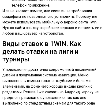
телефон приложение.
Или не хватает памяти, или системные требования
смартфона не позволяют его установить. Поэтому вы
можете использовать мобильную версию сайта 1win.
Нужно найти ссылку на рабочее зеркало и вставить ее в
любой ваш браузер на устройстве.
Виды ставок в 1WIN. Как
делать ставки на лиги и
турниры
У приложения достаточно современный лаконичный
дизайн и продуманная система навигации. Меню
выполнено в темных тонах с голубыми и белыми
элементами, на фоне чего хорошо видны кнопки с
разделами. Решив 1win скачать на Андроид, игроку не
придется привыкать к управлению, так как оно
выполнено по стандартным схемам для такого рода