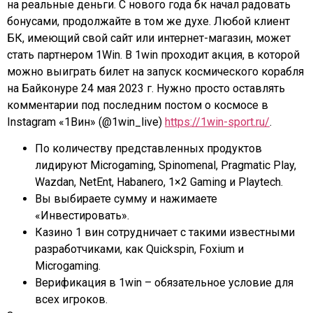
на реальные деньги. С нового года бк начал радовать
бонусами, продолжайте в том же духе. Любой клиент
БК, имеющий свой сайт или интернет-магазин, может
стать партнером 1Win. В 1win проходит акция, в которой
можно выиграть билет на запуск космического корабля
на Байконуре 24 мая 2023 г. Нужно просто оставлять
комментарии под последним постом о космосе в
Instagram «1Вин» (@1win_live)
https://1win-sport.ru/
.
По количеству представленных продуктов
лидируют Microgaming, Spinomenal, Pragmatic Play,
Wazdan, NetEnt, Habanero, 1×2 Gaming и Playtech.
Вы выбираете сумму и нажимаете
«Инвестировать».
Казино 1 вин сотрудничает с такими известными
разработчиками, как Quickspin, Foxium и
Microgaming.
Верификация в 1win – обязательное условие для
всех игроков.