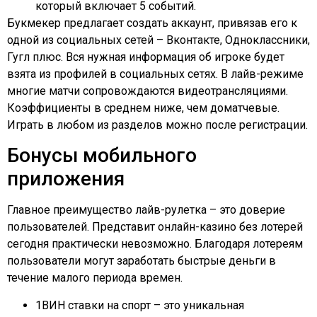
который включает 5 событий.
Букмекер предлагает создать аккаунт, привязав его к
одной из социальных сетей – Вконтакте, Одноклассники,
Гугл плюс. Вся нужная информация об игроке будет
взята из профилей в социальных сетях. В лайв-режиме
многие матчи сопровождаются видеотрансляциями.
Коэффициенты в среднем ниже, чем доматчевые.
Играть в любом из разделов можно после регистрации.
Бонусы мобильного
приложения
Главное преимущество лайв-рулетка – это доверие
пользователей. Представит онлайн-казино без лотерей
сегодня практически невозможно. Благодаря лотереям
пользователи могут заработать быстрые деньги в
течение малого периода времен.
1ВИН ставки на спорт – это уникальная