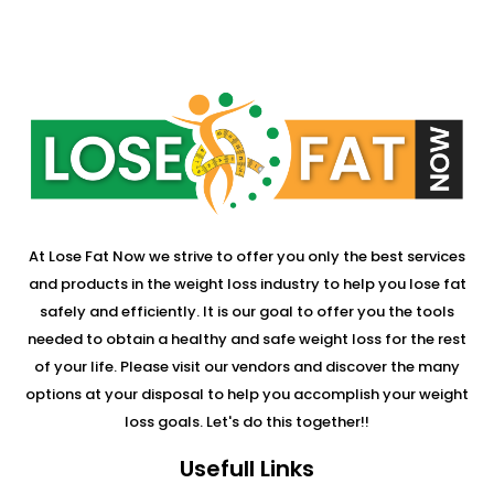
At Lose Fat Now we strive to offer you only the best services
and products in the weight loss industry to help you lose fat
safely and efficiently. It is our goal to offer you the tools
needed to obtain a healthy and safe weight loss for the rest
of your life. Please visit our vendors and discover the many
options at your disposal to help you accomplish your weight
loss goals. Let's do this together!!
Usefull Links