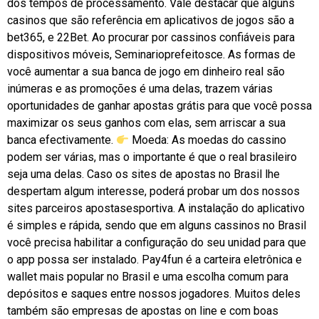
dos tempos de processamento. Vale destacar que alguns
casinos que são referência em aplicativos de jogos são a
bet365, e 22Bet. Ao procurar por cassinos confiáveis para
dispositivos móveis, Seminarioprefeitosce. As formas de
você aumentar a sua banca de jogo em dinheiro real são
inúmeras e as promoções é uma delas, trazem várias
oportunidades de ganhar apostas grátis para que você possa
maximizar os seus ganhos com elas, sem arriscar a sua
banca efectivamente.
Moeda: As moedas do cassino
podem ser várias, mas o importante é que o real brasileiro
seja uma delas. Caso os sites de apostas no Brasil lhe
despertam algum interesse, poderá probar um dos nossos
sites parceiros apostasesportiva. A instalação do aplicativo
é simples e rápida, sendo que em alguns cassinos no Brasil
você precisa habilitar a configuração do seu unidad para que
o app possa ser instalado. Pay4fun é a carteira eletrônica e
wallet mais popular no Brasil e uma escolha comum para
depósitos e saques entre nossos jogadores. Muitos deles
também são empresas de apostas on line e com boas