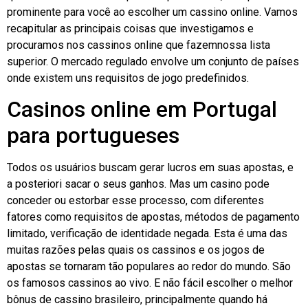
prominente para você ao escolher um cassino online. Vamos
recapitular as principais coisas que investigamos e
procuramos nos cassinos online que fazemnossa lista
superior. O mercado regulado envolve um conjunto de países
onde existem uns requisitos de jogo predefinidos.
Casinos online em Portugal
para portugueses
Todos os usuários buscam gerar lucros em suas apostas, e
a posteriori sacar o seus ganhos. Mas um casino pode
conceder ou estorbar esse processo, com diferentes
fatores como requisitos de apostas, métodos de pagamento
limitado, verificação de identidade negada. Esta é uma das
muitas razões pelas quais os cassinos e os jogos de
apostas se tornaram tão populares ao redor do mundo. São
os famosos cassinos ao vivo. E não fácil escolher o melhor
bônus de cassino brasileiro, principalmente quando há