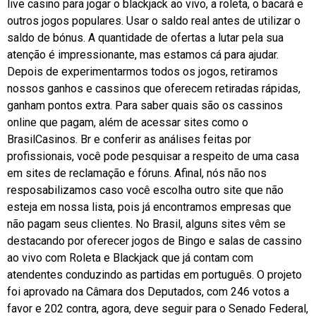
live casino para jogar o blackjack ao vivo, a roleta, o bacará e
outros jogos populares. Usar o saldo real antes de utilizar o
saldo de bónus. A quantidade de ofertas a lutar pela sua
atenção é impressionante, mas estamos cá para ajudar.
Depois de experimentarmos todos os jogos, retiramos
nossos ganhos e cassinos que oferecem retiradas rápidas,
ganham pontos extra. Para saber quais são os cassinos
online que pagam, além de acessar sites como o
BrasilCasinos. Br e conferir as análises feitas por
profissionais, você pode pesquisar a respeito de uma casa
em sites de reclamação e fóruns. Afinal, nós não nos
resposabilizamos caso você escolha outro site que não
esteja em nossa lista, pois já encontramos empresas que
não pagam seus clientes. No Brasil, alguns sites vêm se
destacando por oferecer jogos de Bingo e salas de cassino
ao vivo com Roleta e Blackjack que já contam com
atendentes conduzindo as partidas em português. O projeto
foi aprovado na Câmara dos Deputados, com 246 votos a
favor e 202 contra, agora, deve seguir para o Senado Federal,