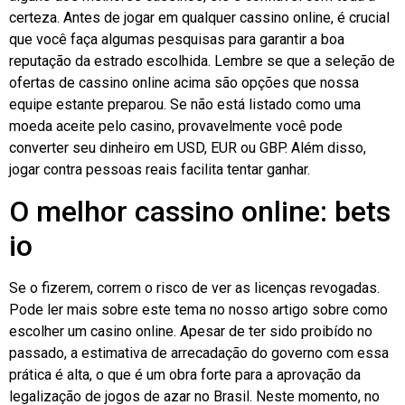
certeza. Antes de jogar em qualquer cassino online, é crucial
que você faça algumas pesquisas para garantir a boa
reputação da estrado escolhida. Lembre se que a seleção de
ofertas de cassino online acima são opções que nossa
equipe estante preparou. Se não está listado como uma
moeda aceite pelo casino, provavelmente você pode
converter seu dinheiro em USD, EUR ou GBP. Além disso,
jogar contra pessoas reais facilita tentar ganhar.
O melhor cassino online: bets
io
Se o fizerem, correm o risco de ver as licenças revogadas.
Pode ler mais sobre este tema no nosso artigo sobre como
escolher um casino online. Apesar de ter sido proibído no
passado, a estimativa de arrecadação do governo com essa
prática é alta, o que é um obra forte para a aprovação da
legalização de jogos de azar no Brasil. Neste momento, no