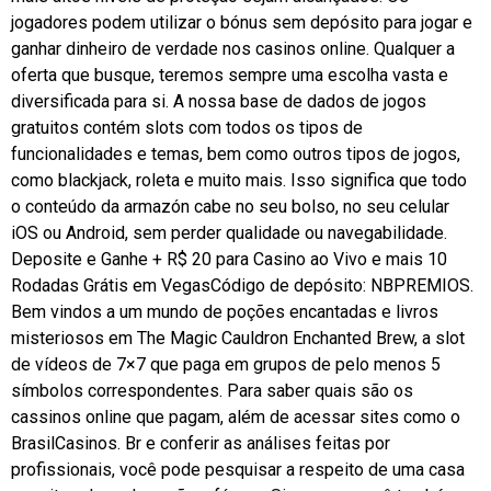
jogadores podem utilizar o bónus sem depósito para jogar e
ganhar dinheiro de verdade nos casinos online. Qualquer a
oferta que busque, teremos sempre uma escolha vasta e
diversificada para si. A nossa base de dados de jogos
gratuitos contém slots com todos os tipos de
funcionalidades e temas, bem como outros tipos de jogos,
como blackjack, roleta e muito mais. Isso significa que todo
o conteúdo da armazón cabe no seu bolso, no seu celular
iOS ou Android, sem perder qualidade ou navegabilidade.
Deposite e Ganhe + R$ 20 para Casino ao Vivo e mais 10
Rodadas Grátis em VegasCódigo de depósito: NBPREMIOS.
Bem vindos a um mundo de poções encantadas e livros
misteriosos em The Magic Cauldron Enchanted Brew, a slot
de vídeos de 7×7 que paga em grupos de pelo menos 5
símbolos correspondentes. Para saber quais são os
cassinos online que pagam, além de acessar sites como o
BrasilCasinos. Br e conferir as análises feitas por
profissionais, você pode pesquisar a respeito de uma casa