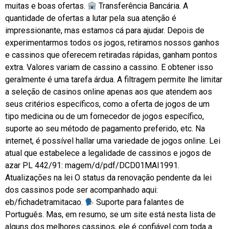
muitas e boas ofertas.
Transferência Bancária. A
quantidade de ofertas a lutar pela sua atenção é
impressionante, mas estamos cá para ajudar. Depois de
experimentarmos todos os jogos, retiramos nossos ganhos
e cassinos que oferecem retiradas rápidas, ganham pontos
extra. Valores variam de cassino a cassino. E obtener isso
geralmente é uma tarefa árdua. A filtragem permite lhe limitar
a seleção de casinos online apenas aos que atendem aos
seus critérios específicos, como a oferta de jogos de um
tipo medicina ou de um fornecedor de jogos específico,
suporte ao seu método de pagamento preferido, etc. Na
internet, é possível hallar uma variedade de jogos online. Lei
atual que estabelece a legalidade de cassinos e jogos de
azar PL 442/91: magem/d/pdf/DCD01MAI1991.
Atualizações na lei O status da renovação pendente da lei
dos cassinos pode ser acompanhado aqui:
eb/fichadetramitacao.
Suporte para falantes de
Português. Mas, em resumo, se um site está nesta lista de
alguns dos melhores cassinos, ele é confiável com toda a