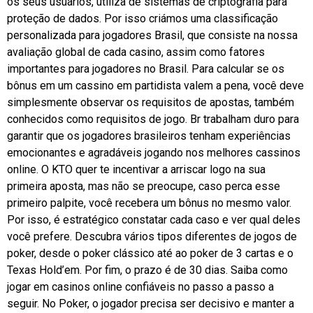
os seus usuários, utiliza de sistemas de criptografia para
proteção de dados. Por isso criámos uma classificação
personalizada para jogadores Brasil, que consiste na nossa
avaliação global de cada casino, assim como fatores
importantes para jogadores no Brasil. Para calcular se os
bônus em um cassino em partidista valem a pena, você deve
simplesmente observar os requisitos de apostas, também
conhecidos como requisitos de jogo. Br trabalham duro para
garantir que os jogadores brasileiros tenham experiências
emocionantes e agradáveis jogando nos melhores cassinos
online. O KTO quer te incentivar a arriscar logo na sua
primeira aposta, mas não se preocupe, caso perca esse
primeiro palpite, você recebera um bônus no mesmo valor.
Por isso, é estratégico constatar cada caso e ver qual deles
você prefere. Descubra vários tipos diferentes de jogos de
poker, desde o poker clássico até ao poker de 3 cartas e o
Texas Hold’em. Por fim, o prazo é de 30 dias. Saiba como
jogar em casinos online confiáveis no passo a passo a
seguir. No Poker, o jogador precisa ser decisivo e manter a