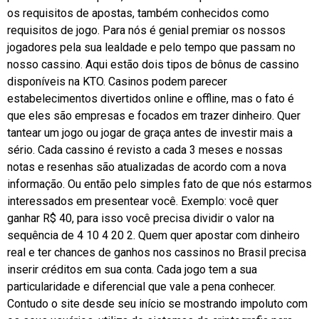
os requisitos de apostas, também conhecidos como
requisitos de jogo. Para nós é genial premiar os nossos
jogadores pela sua lealdade e pelo tempo que passam no
nosso cassino. Aqui estão dois tipos de bônus de cassino
disponíveis na KTO. Casinos podem parecer
estabelecimentos divertidos online e offline, mas o fato é
que eles são empresas e focados em trazer dinheiro. Quer
tantear um jogo ou jogar de graça antes de investir mais a
sério. Cada cassino é revisto a cada 3 meses e nossas
notas e resenhas são atualizadas de acordo com a nova
informação. Ou então pelo simples fato de que nós estarmos
interessados em presentear você. Exemplo: você quer
ganhar R$ 40, para isso você precisa dividir o valor na
sequência de 4 10 4 20 2. Quem quer apostar com dinheiro
real e ter chances de ganhos nos cassinos no Brasil precisa
inserir créditos em sua conta. Cada jogo tem a sua
particularidade e diferencial que vale a pena conhecer.
Contudo o site desde seu início se mostrando impoluto com