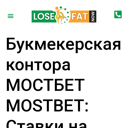
Букмекерская
контора
МОСТБЕТ
MOSTBET:
Ставки на