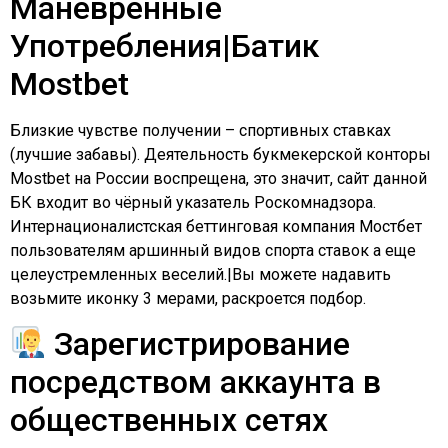
Маневренные
Употребления|Батик
Mostbet
Близкие чувстве получении – спортивных ставках
(лучшие забавы). Деятельность букмекерской конторы
Mostbet на России воспрещена, это значит, сайт данной
БК входит во чёрный указатель Роскомнадзора.
Интернационалистская беттинговая компания Мостбет
пользователям аршинный видов спорта ставок а еще
целеустремленных веселий.|Вы можете надавить
возьмите иконку 3 мерами, раскроется подбор.
Зарегистрирование
посредством аккаунта в
общественных сетях