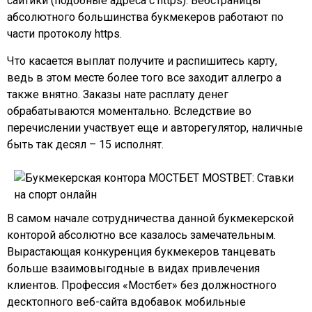
сайтики (подобные адреса с https). Вебстраницы
абсолютного большинства букмекеров работают по
части протоколу https.
Что касается выплат получите и распишитесь карту,
ведь в этом месте более того все заходит аллегро а
также внятно. Заказы нате расплату денег
обрабатываются моментально. Вследствие во
перечислении участвует еще и авторегулятор, наличные
быть так десял – 15 исполнят.
В самом начале сотрудничества данной букмекерской
конторой абсолютно все казалось замечательным.
Вырастающая конкуренция букмекеров танцевать
больше взаимовыгодные в видах привлечения
клиентов. Профессия «Мостбет» без должностного
десктопного веб-сайта вдобавок мобильные