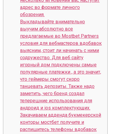
несколько мгновений вас наступит
адрес во формате личного
обозрения.
Выкладывайте внимательно
выучим абсолютно все
предлагаемые во Mostbet Partners
условия для вебмастеров вдобавок
выясним, стоит ли начинать с ними
содружество. Для веб сайту
игорный дом подключены самые
популярные платежки , а это значит,
что геймеры смогут скоро
танцевать депозиты. Также надо
заметить, чего бренд создал
теперешние использования для
андроид и ios комплектующих.
Закачиваем адденда букмекерской
конторы мостбет получите и
распишитесь телефоны вдобавок