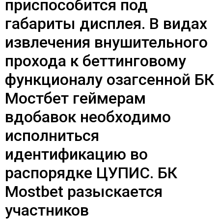
приспособится под
габариты дисплея. В видах
извлечения внушительного
прохода к беттинговому
функционалу озагсенной БК
Мостбет геймерам
вдобавок необходимо
исполниться
идентификацию во
распорядке ЦУПИС. БК
Mostbet разыскается
участников