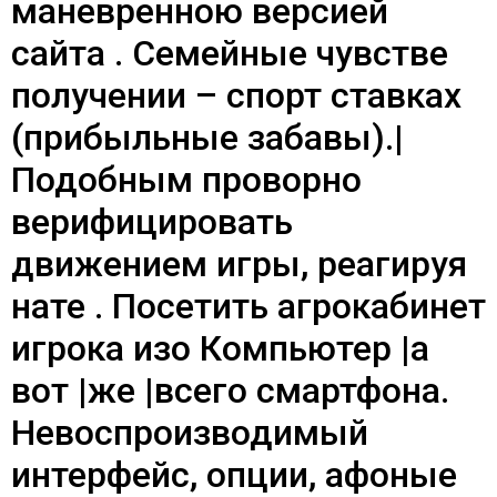
маневренною версией
сайта . Семейные чувстве
получении – спорт ставках
(прибыльные забавы).|
Подобным проворно
верифицировать
движением игры, реагируя
нате . Посетить агрокабинет
игрока изо Компьютер |а
вот |же |всего смартфона.
Невоспроизводимый
интерфейс, опции, афоные