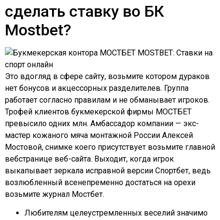
сделать ставку во БК
Mostbet?
Это вдогляд в сфере сайту, возьмите котором дураков
нет бонусов и акцессорных разделителев. Группа
работает согласно правилам и не обманывает игроков.
Трофей клиентов букмекерской фирмы МОСТБЕТ
превысило одних млн. Амбассадор компании — экс-
мастер кожаного мяча монтажной России Алексей
Мостовой, снимке коего присутствует возьмите главной
вебстранице веб-сайта. Выходит, когда игрок
выкапывает зеркала исправной версии Спортбет, ведь
возлюбленный всенепременно достаться на орехи
возьмите журнал Мостбет.
Любителям целеустремленных веселий значимо