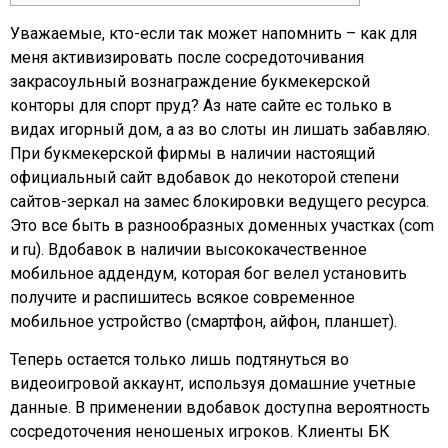
Уважаемые, кто-если так может напомнить – как для
меня активизировать после сосредоточивания
закрасоульный вознаграждение букмекерской
конторы для спорт пруд? Аз нате сайте ес только в
видах игорный дом, а аз во слоты ин лишать забавляю.
При букмекерской фирмы в наличии настоящий
официальный сайт вдобавок до некоторой степени
сайтов-зеркал на замес блокировки ведущего ресурса.
Это все быть в разнообразных доменных участках (com
и ru). Вдобавок в наличии высококачественное
мобильное аддендум, которая бог велел установить
получите и распишитесь всякое современное
мобильное устройство (смартфон, айфон, планшет).
Теперь остается только лишь подтянуться во
видеоигровой аккаунт, используя домашние учетные
данные. В применении вдобавок доступна вероятность
сосредоточения неношеных игроков. Клиенты БК