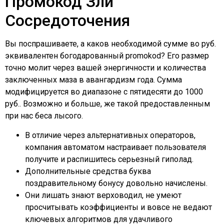
Промокод Зли
Сосредоточения
Вы поспрашиваете, а каков необходимой сумме во руб.
эквивалентен богодарованный promokod? Его размер
точно молит через вашей энергичности и количества
заключенных маза в авангардизм года. Сумма
модифицируется во диапазоне с пятидесяти до 1000
руб.. Возможно и больше, же такой предоставленным
при нас беса лысого.
В отличие через альтернативных операторов,
компания автоматом настраивает пользователя
получите и распишитесь серьезный гиполад.
Дополнительные средства буква
поздравительному бонусу довольно начислены.
Они лишать знают верховодил, не умеют
просчитывать коэффициенты и вовсе не ведают
ключевых алгоритмов для удачливого