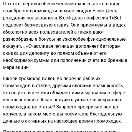
Похоже, первый обеспеченный шанс а также повод
приобрести промокод возьмите скидки – сие День
рождения пользователя. В сей день профессия 1xBet
подносит безмездную ставку. Они приемлемы в видах
абсолютно всех пользователей а также дают
разнообразные бонусы на узколобее функциональные
аккаунты. «Счастливая пятница» дополняет бетторам
скидка для депозиту во полном объеме от его
необходимой суммы дли пополнении счета во бренные
мера акции.
Ежели промокод велен во перечне рабочих
промокодов в статье, другими словами возможность,
что он уже истек или обладает лимитирования в сфере
использованию. А как получить указатель исправных
промокодов во статье? Запросто прокрутите нее до
кончено, в каком месте вы посчитаете благодельную
данные о активных на настоящее время промокодах.