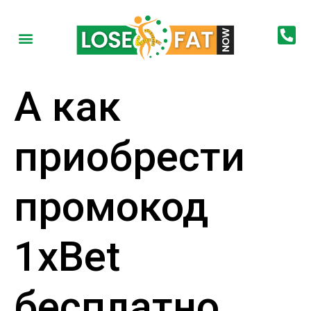
А как
приобрести
промокод
1xBet
бесплатно