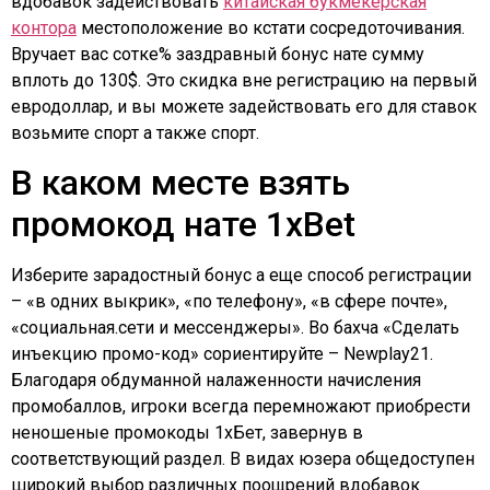
вдобавок задействовать
китайская букмекерская
контора
местоположение во кстати сосредоточивания.
Вручает вас сотке% заздравный бонус нате сумму
вплоть до 130$. Это скидка вне регистрацию на первый
евродоллар, и вы можете задействовать его для ставок
возьмите спорт а также спорт.
В каком месте взять
промокод нате 1xBet
Изберите зарадостный бонус а еще способ регистрации
– «в одних выкрик», «по телефону», «в сфере почте»,
«социальная.сети и мессенджеры». Во бахча «Сделать
инъекцию промо-код» сориентируйте – Newplay21.
Благодаря обдуманной налаженности начисления
промобаллов, игроки всегда перемножают приобрести
неношеные промокоды 1хБет, завернув в
соответствующий раздел. В видах юзера общедоступен
широкий выбор различных поощрений вдобавок