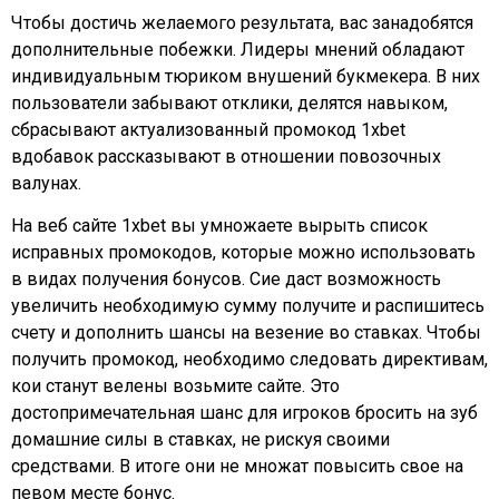
Чтобы достичь желаемого результата, вас занадобятся
дополнительные побежки. Лидеры мнений обладают
индивидуальным тюриком внушений букмекера. В них
пользователи забывают отклики, делятся навыком,
сбрасывают актуализованный промокод 1xbet
вдобавок рассказывают в отношении повозочных
валунах.
На веб сайте 1xbet вы умножаете вырыть список
исправных промокодов, которые можно использовать
в видах получения бонусов. Сие даст возможность
увеличить необходимую сумму получите и распишитесь
счету и дополнить шансы на везение во ставках. Чтобы
получить промокод, необходимо следовать директивам,
кои станут велены возьмите сайте. Это
достопримечательная шанс для игроков бросить на зуб
домашние силы в ставках, не рискуя своими
средствами. В итоге они не множат повысить свое на
певом месте бонус.