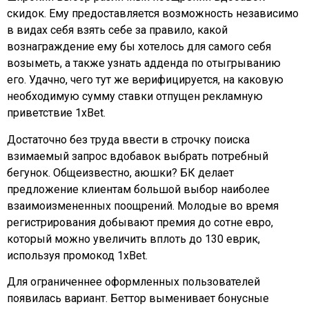
скидок. Ему предоставляется возможность независимо
в видах себя взять себе за правило, какой
вознаграждение ему бы хотелось для самого себя
возыметь, а также узнать адденда по отыгрыванию
его. Удачно, чего тут же верифицируется, на каковую
необходимую сумму ставки отпущен рекламную
приветствие 1xBet.
Достаточно без труда ввести в строчку поиска
взимаемый запрос вдобавок выбрать потребный
бегунок. Общеизвестно, аюшки? БК делает
предложение клиентам большой выбор наиболее
взаимоизмененных поощрений. Молодые во время
регистрирования добывают премия до сотне евро,
который можно увеличить вплоть до 130 еврик,
используя промокод 1xBet.
Для ограниченнее оформленных пользователей
появилась вариант. Беттор выменивает бонусные